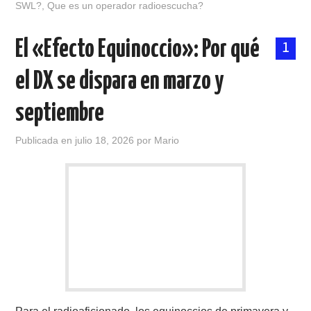
SWL?
,
Que es un operador radioescucha?
El «Efecto Equinoccio»: Por qué
1
el DX se dispara en marzo y
septiembre
Publicada en
julio 18, 2026
por
Mario