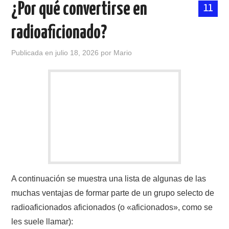
NUESTRAS ACTIVIDADES !
¿Por qué convertirse en
11
radioaficionado?
PATROCINADORES
Publicada en
julio 18, 2026
por
Mario
PLAN DE BANDAS DE
RADIOAFICIONADOS EN MEXICO
PROMOCIÓN DE LA RADIO AFICIÓN
PROPAGACIÓN
SALÓN DE LA FAMA DEL CRECJ
A continuación se muestra una lista de algunas de las
SOLICITUD DE INGRESO
muchas ventajas de formar parte de un grupo selecto de
radioaficionados aficionados (o «aficionados», como se
SOTA Y POTA
les suele llamar):