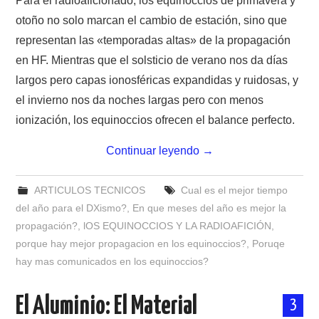
Para el radioaficionado, los equinoccios de primavera y
otoño no solo marcan el cambio de estación, sino que
representan las «temporadas altas» de la propagación
en HF. Mientras que el solsticio de verano nos da días
largos pero capas ionosféricas expandidas y ruidosas, y
el invierno nos da noches largas pero con menos
ionización, los equinoccios ofrecen el balance perfecto.
Continuar leyendo
→
ARTICULOS TECNICOS
Cual es el mejor tiempo
del año para el DXismo?
,
En que meses del año es mejor la
propagación?
,
lOS EQUINOCCIOS Y LA RADIOAFICIÓN
,
porque hay mejor propagacion en los equinoccios?
,
Poruqe
hay mas comunicados en los equinoccios?
El Aluminio: El Material
3