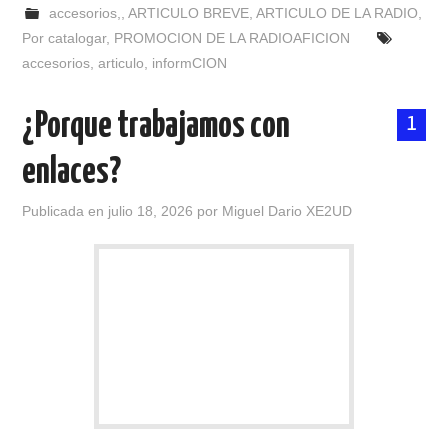
accesorios,
,
ARTICULO BREVE
,
ARTICULO DE LA RADIO
,
Por catalogar
,
PROMOCION DE LA RADIOAFICION
accesorios
,
articulo
,
informCION
¿Porque trabajamos con
1
enlaces?
Publicada en
julio 18, 2026
por
Miguel Dario XE2UD