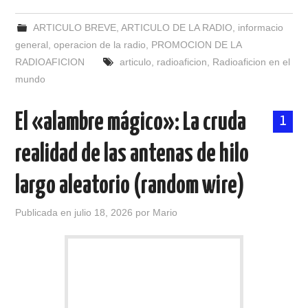
ARTICULO BREVE
,
ARTICULO DE LA RADIO
,
informacio
general
,
operacion de la radio
,
PROMOCION DE LA
RADIOAFICION
articulo
,
radioaficion
,
Radioaficion en el
mundo
El «alambre mágico»: La cruda
1
realidad de las antenas de hilo
largo aleatorio (random wire)
Publicada en
julio 18, 2026
por
Mario