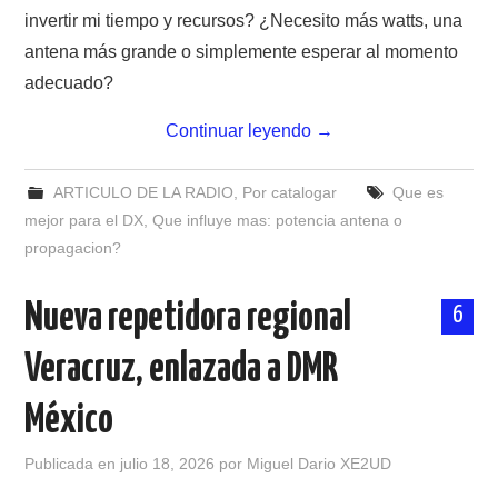
invertir mi tiempo y recursos? ¿Necesito más watts, una
antena más grande o simplemente esperar al momento
adecuado?
Continuar leyendo
→
ARTICULO DE LA RADIO
,
Por catalogar
Que es
mejor para el DX
,
Que influye mas: potencia antena o
propagacion?
Nueva repetidora regional
6
Veracruz, enlazada a DMR
México
Publicada en
julio 18, 2026
por
Miguel Dario XE2UD