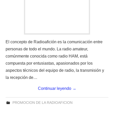
CONTACTO
HISTORIA DE LA RADIO
IMÁGENES CRECJ
El concepto de Radioafición es la comunicación entre
personas de todo el mundo. La radio amateur,
LA PULGA MERCANTE
comúnmente conocida como radio HAM, está
compuesta por entusiastas, apasionados por los
LITERATURA DE LA RADIO
aspectos técnicos del equipo de radio, la transmisión y
MIEMBROS ORIGINALES
la recepción de…
Continuar leyendo
→
MODOS DIGITALES
MORSE CW APRENDE Y MAS
PROMOCION DE LA RADIOAFICION