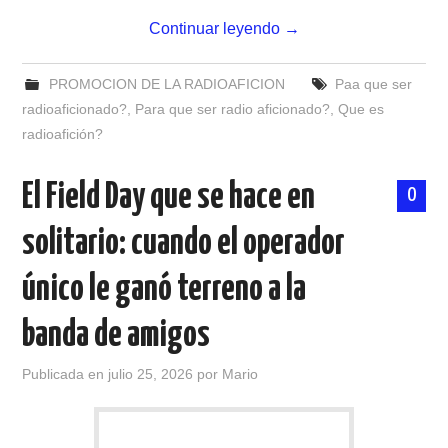
W5WIN
Continuar leyendo
→
WAVELOG
PROMOCION DE LA RADIOAFICION
Paa que ser
radioaficionado?
,
Para que ser radio aficionado?
,
Que es
AUTENTIFICACIÓN DE MIEMBROS DEL
radioafición?
CRECJ
El Field Day que se hace en
0
MUMLA APP ( MUY FÁCIL )
solitario: cuando el operador
único le ganó terreno a la
banda de amigos
Publicada en
julio 25, 2026
por
Mario