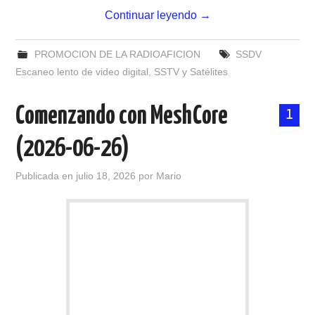
Continuar leyendo
→
PROMOCION DE LA RADIOAFICION
SSDV
Escaneo lento de video digital
,
SSTV y Satélites
Comenzando con MeshCore
1
(2026-06-26)
Publicada en
julio 18, 2026
por
Mario