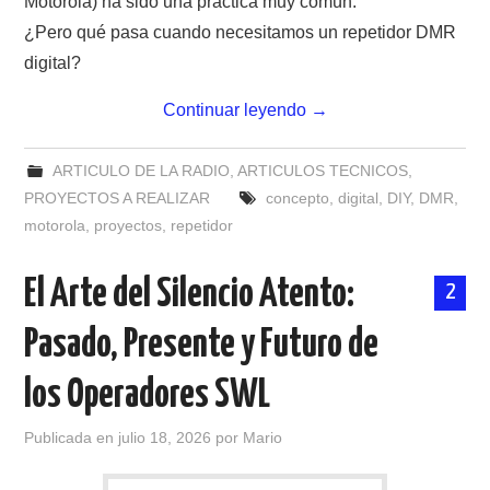
Motorola) ha sido una práctica muy común.
¿Pero qué pasa cuando necesitamos un repetidor DMR
digital?
Continuar leyendo
→
ARTICULO DE LA RADIO
,
ARTICULOS TECNICOS
,
PROYECTOS A REALIZAR
concepto
,
digital
,
DIY
,
DMR
,
motorola
,
proyectos
,
repetidor
El Arte del Silencio Atento:
2
Pasado, Presente y Futuro de
los Operadores SWL
Publicada en
julio 18, 2026
por
Mario