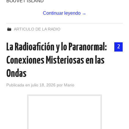
BOUVET ISLAND
Continuar leyendo
→
ARTICULO DE LA RADIO
La Radioafición y lo Paranormal:
2
Conexiones Misteriosas en las
Ondas
Publicada en
julio 18, 2026
por
Mario