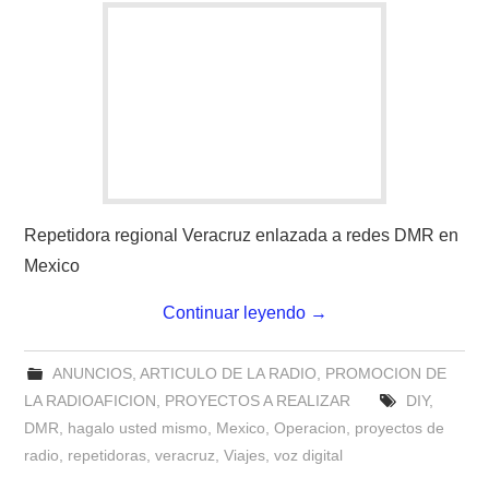
Repetidora regional Veracruz enlazada a redes DMR en
Mexico
Continuar leyendo
→
ANUNCIOS
,
ARTICULO DE LA RADIO
,
PROMOCION DE
LA RADIOAFICION
,
PROYECTOS A REALIZAR
DIY
,
DMR
,
hagalo usted mismo
,
Mexico
,
Operacion
,
proyectos de
radio
,
repetidoras
,
veracruz
,
Viajes
,
voz digital