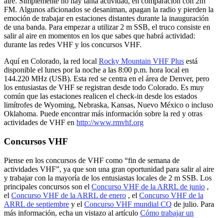
aire. Simplemente no hay tanta actividad, en comparación con 2m
FM. Algunos aficionados se desaniman, apagan la radio y pierden la
emoción de trabajar en estaciones distantes durante la inauguración
de una banda. Para empezar a utilizar 2 m SSB, el truco consiste en
salir al aire en momentos en los que sabes que habrá actividad:
durante las redes VHF y los concursos VHF.
Aquí en Colorado, la red local
Rocky Mountain VHF Plus
está
disponible el lunes por la noche a las 8:00 p.m. hora local en
144.220 MHz (USB). Esta red se centra en el área de Denver, pero
los entusiastas de VHF se registran desde todo Colorado. Es muy
común que las estaciones realicen el check-in desde los estados
limítrofes de Wyoming, Nebraska, Kansas, Nuevo México o incluso
Oklahoma. Puede encontrar más información sobre la red y otras
actividades de VHF en
http://www.rmvhf.org
Concursos VHF
Piense en los concursos de VHF como “fin de semana de
actividades VHF”, ya que son una gran oportunidad para salir al aire
y trabajar con la mayoría de los entusiastas locales de 2 m SSB. Los
principales concursos son el
Concurso VHF de la ARRL de junio
,
el
Concurso VHF de la ARRL de enero
, el
Concurso VHF de la
ARRL de septiembre
y el
Concurso VHF mundial CQ
de julio. Para
más información, echa un vistazo al artículo
Cómo trabajar un