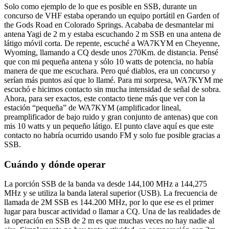
Solo como ejemplo de lo que es posible en SSB, durante un
concurso de VHF estaba operando un equipo portátil en Garden of
the Gods Road en Colorado Springs. Acababa de desmantelar mi
antena Yagi de 2 m y estaba escuchando 2 m SSB en una antena de
látigo móvil corta. De repente, escuché a WA7KYM en Cheyenne,
Wyoming, llamando a CQ desde unos 270Km. de distancia. Pensé
que con mi pequeña antena y sólo 10 watts de potencia, no había
manera de que me escuchara. Pero qué diablos, era un concurso y
serían más puntos así que lo llamé. Para mi sorpresa, WA7KYM me
escuchó e hicimos contacto sin mucha intensidad de señal de sobra.
Ahora, para ser exactos, este contacto tiene más que ver con la
estación “pequeña” de WA7KYM (amplificador lineal,
preamplificador de bajo ruido y gran conjunto de antenas) que con
mis 10 watts y un pequeño látigo. El punto clave aquí es que este
contacto no habría ocurrido usando FM y solo fue posible gracias a
SSB.
Cuándo y dónde operar
La porción SSB de la banda va desde 144,100 MHz a 144,275
MHz y se utiliza la banda lateral superior (USB). La frecuencia de
llamada de 2M SSB es 144.200 MHz, por lo que ese es el primer
lugar para buscar actividad o llamar a CQ. Una de las realidades de
la operación en SSB de 2 m es que muchas veces no hay nadie al