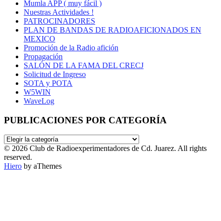
Mumla APP ( muy fácil )
Nuestras Actividades !
PATROCINADORES
PLAN DE BANDAS DE RADIOAFICIONADOS EN
MEXICO
Promoción de la Radio afición
Propagación
SALÓN DE LA FAMA DEL CRECJ
Solicitud de Ingreso
SOTA y POTA
W5WIN
WaveLog
PUBLICACIONES POR CATEGORÍA
PUBLICACIONES
POR
© 2026 Club de Radioexperimentadores de Cd. Juarez. All rights
CATEGORÍA
reserved.
Hiero
by aThemes