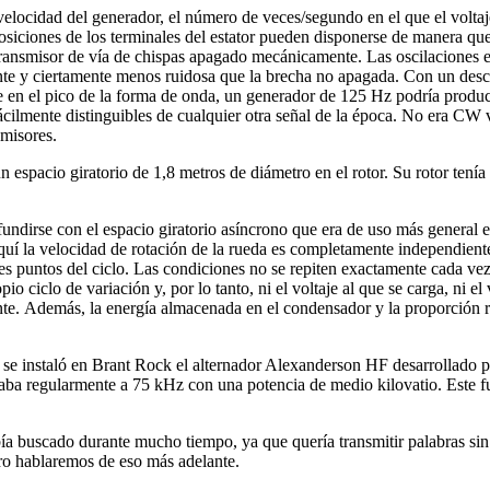
velocidad del generador, el número de veces/segundo en el que el volt
posiciones de los terminales del estator pueden disponerse de manera q
e transmisor de vía de chispas apagado mecánicamente. Las oscilaciones e
ente y ciertamente menos ruidosa que la brecha no apagada. Con un desca
e en el pico de la forma de onda, un generador de 125 Hz podría produ
 fácilmente distinguibles de cualquier otra señal de la época. No era CW 
smisores.
pacio giratorio de 1,8 metros de diámetro en el rotor. Su rotor tenía 5
fundirse con el espacio giratorio asíncrono que era de uso más general
quí la velocidad de rotación de la rueda es completamente independiente
tes puntos del ciclo. Las condiciones no se repiten exactamente cada vez
o ciclo de variación y, por lo tanto, ni el voltaje al que se carga, ni el
nte. Además, la energía almacenada en el condensador y la proporción rad
y se instaló en Brant Rock el alternador Alexanderson HF desarrollado
ionaba regularmente a 75 kHz con una potencia de medio kilovatio. Este 
 buscado durante mucho tiempo, ya que quería transmitir palabras sin c
ero hablaremos de eso más adelante.