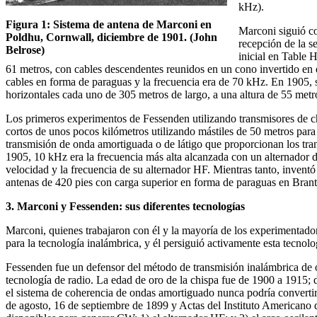
kHz).
Figura 1: Sistema de antena de Marconi en
Marconi siguió co
Poldhu, Cornwall, diciembre de 1901. (John
recepción de la s
Belrose)
inicial en Table 
61 metros, con cables descendentes reunidos en un cono invertido en 
cables en forma de paraguas y la frecuencia era de 70 kHz. En 1905, s
horizontales cada uno de 305 metros de largo, a una altura de 55 metr
Los primeros experimentos de Fessenden utilizando transmisores de ch
cortos de unos pocos kilómetros utilizando mástiles de 50 metros para
transmisión de onda amortiguada o de látigo que proporcionan los tra
1905, 10 kHz era la frecuencia más alta alcanzada con un alternador d
velocidad y la frecuencia de su alternador HF. Mientras tanto, inventó
antenas de 420 pies con carga superior en forma de paraguas en Bra
3. Marconi y Fessenden: sus diferentes tecnologías
Marconi, quienes trabajaron con él y la mayoría de los experimentador
para la tecnología inalámbrica, y él persiguió activamente esta tecno
Fessenden fue un defensor del método de transmisión inalámbrica de 
tecnología de radio. La edad de oro de la chispa fue de 1900 a 1915;
el sistema de coherencia de ondas amortiguado nunca podría convertirse
de agosto, 16 de septiembre de 1899 y Actas del Instituto Americano