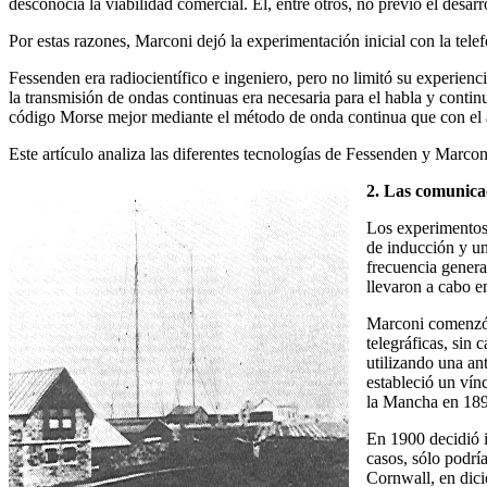
desconocía la viabilidad comercial. Él, entre otros, no previó el desarro
Por estas razones, Marconi dejó la experimentación inicial con la tele
Fessenden era radiocientífico e ingeniero, pero no limitó su experienc
la transmisión de ondas continuas era necesaria para el habla y conti
código Morse mejor mediante el método de onda continua que con el 
Este artículo analiza las diferentes tecnologías de Fessenden y Marcon
2. Las comunica
Los experimentos 
de inducción y un
frecuencia genera
llevaron a cabo e
Marconi comenzó a
telegráficas, sin 
utilizando una an
estableció un vín
la Mancha en 1899
En 1900 decidió i
casos, sólo podrí
Cornwall, en dici