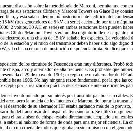
uestra discusión sobre la metodología de Marconi, permítanme comentar
arga de sus estaciones Clifden y Marconi Towers en Glace Bay consistía
l edificio, y esta sala se denominó posteriormente «edificio del condensa
de 15 kV (tres generadores de 5 kV en serie) accionado por una máquina
(6000, 2 voltios, 30 AH en serie) en ambas estaciones bien pueden habe
iones Clifden/Marconi Towers era un disco giratorio de descarga de ch
os electrodos, una chispa de 15 kV saltaba los espacios. La velocidad
 de la estación y el ruido del transmisor deben haber sido algo digno d
W, y la chispa era una demostración de potencia bruta. Se dice que el e
isposición de los circuitos de Fessenden eran muy diferentes. Probó tod
nte chispa, arco y alternador de alta frecuencia. Es probable que hubiera
 presentada el 29 de mayo de 1901; excepto que un alternador de HF a
onible hasta 1906. No hay ninguna razón fundamental por la que las co
cepto por la realización práctica de sistemas de antena eficientes para
den estuvo dominado por su interés por transmitir palabras sin cables. E
el arco, pero la noticia de los intentos de Marconi de lograr la transmis
el desarrollo de su alternador HF estaba tardando más de lo previsto,
sarrollo del transmisor de chispa rotativo síncrono. Se utilizó un ge
 para el transmisor de chispa, estaba directamente acoplado a un explos
a, a saber. al máximo de forma de onda para una mejor eficiencia. La chis
alidad era una rueda de radios que giraba en sincronismo con el generad