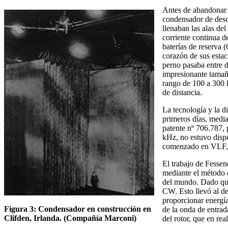
Antes de abandonar n
condensador de desc
llenaban las alas de
corriente continua 
baterías de reserva 
corazón de sus estac
perno pasaba entre d
impresionante tamaño
rango de 100 a 300 k
de distancia.
La tecnología y la d
primeros días, media
patente nº 706.787,
kHz, no estuvo disp
comenzado en VLF, ex
El trabajo de Fessen
mediante el método d
del mundo. Dado que 
CW. Esto llevó al de
proporcionar energía
Figura 3: Condensador en construcción en
de la onda de entrad
Clifden, Irlanda. (Compañía Marconi)
del rotor, que en re