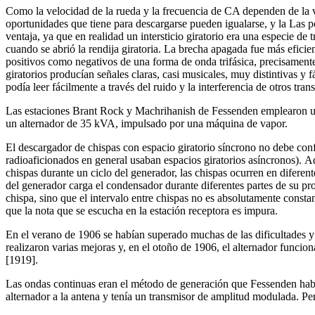
Como la velocidad de la rueda y la frecuencia de CA dependen de la 
oportunidades que tiene para descargarse pueden igualarse, y la Las 
ventaja, ya que en realidad un intersticio giratorio era una especie d
cuando se abrió la rendija giratoria. La brecha apagada fue más efici
positivos como negativos de una forma de onda trifásica, precisament
giratorios producían señales claras, casi musicales, muy distintivas y
podía leer fácilmente a través del ruido y la interferencia de otros tran
Las estaciones Brant Rock y Machrihanish de Fessenden emplearon un es
un alternador de 35 kVA, impulsado por una máquina de vapor.
El descargador de chispas con espacio giratorio síncrono no debe con
radioaficionados en general usaban espacios giratorios asíncronos). A
chispas durante un ciclo del generador, las chispas ocurren en diferen
del generador carga el condensador durante diferentes partes de su propi
chispa, sino que el intervalo entre chispas no es absolutamente consta
que la nota que se escucha en la estación receptora es impura.
En el verano de 1906 se habían superado muchas de las dificultades 
realizaron varias mejoras y, en el otoño de 1906, el alternador func
[1919].
Las ondas continuas eran el método de generación que Fessenden había
alternador a la antena y tenía un transmisor de amplitud modulada. P