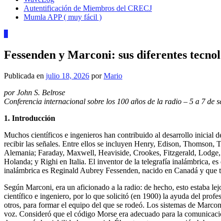
Autentificación de Miembros del CRECJ
Mumla APP ( muy fácil )
0
Fessenden y Marconi: sus diferentes tecnol
Publicada en
julio 18, 2026
por
Mario
por John S. Belrose
Conferencia internacional sobre los 100 años de la radio – 5 a 7 de 
1. Introducción
Muchos científicos e ingenieros han contribuido al desarrollo inicial de
recibir las señales. Entre ellos se incluyen Henry, Edison, Thomson,
Alemania; Faraday, Maxwell, Heaviside, Crookes, Fitzgerald, Lodge
Holanda; y Righi en Italia. El inventor de la telegrafía inalámbrica, es 
inalámbrica es Reginald Aubrey Fessenden, nacido en Canadá y que t
Según Marconi, era un aficionado a la radio: de hecho, esto estaba lej
científico e ingeniero, por lo que solicitó (en 1900) la ayuda del pr
otros, para formar el equipo del que se rodeó. Los sistemas de Marco
voz. Consideró que el código Morse era adecuado para la comunicación