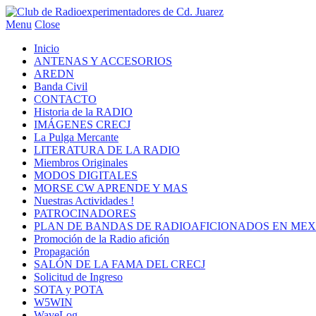
Menu
Close
Inicio
ANTENAS Y ACCESORIOS
AREDN
Banda Civil
CONTACTO
Historia de la RADIO
IMÁGENES CRECJ
La Pulga Mercante
LITERATURA DE LA RADIO
Miembros Originales
MODOS DIGITALES
MORSE CW APRENDE Y MAS
Nuestras Actividades !
PATROCINADORES
PLAN DE BANDAS DE RADIOAFICIONADOS EN MEX
Promoción de la Radio afición
Propagación
SALÓN DE LA FAMA DEL CRECJ
Solicitud de Ingreso
SOTA y POTA
W5WIN
WaveLog