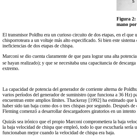
Figura 2:
mano por
El transmisor Poldhu era un curioso circuito de dos etapas, en el que 
chisporroteara a un voltaje más alto especificado. Si bien este siste
ineficiencias de dos etapas de chispa.
Marconi se dio cuenta claramente de que para lograr una alta potencia
se hayan realizado); y que se necesitaba una capacitancia de descarg
extremo.
La capacidad de potencia del generador de corriente alterna de Poldhu
varios períodos del generador de suministro (que funciona a 36 Hz) par
encuentran entre amplios límites. Thackeray [1992] ha estimado que la
haber sido tan baja como dos o tres chispas por segundo. Después de 
Fleming comenzó a desarrollar descargadores giratorios en un intento d
Quizás sea irónico que el propio Marconi comprometiera la baja veloc
la baja velocidad de chispa que empleó, todo lo que escucharía sería 
funcionaban mejor cuando la velocidad de chispa era baja.