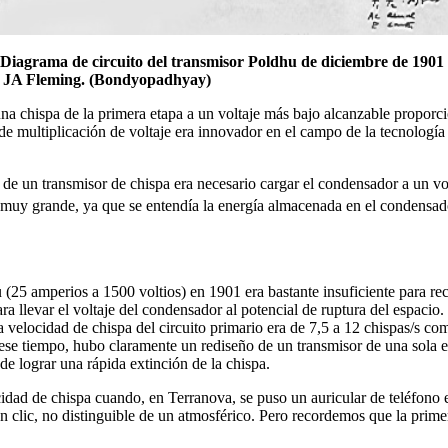
 Diagrama de circuito del transmisor Poldhu de diciembre de 1901 
 JA Fleming. (Bondyopadhyay)
una chispa de la primera etapa a un voltaje más bajo alcanzable proporc
ma de multiplicación de voltaje era innovador en el campo de la tecnolo
 de un transmisor de chispa era necesario cargar el condensador a un vo
a muy grande, ya que se entendía la energía almacenada en el condensa
 (25 amperios a 1500 voltios) en 1901 era bastante insuficiente para re
a llevar el voltaje del condensador al potencial de ruptura del espacio
 velocidad de chispa del circuito primario era de 7,5 a 12 chispas/s co
ese tiempo, hubo claramente un rediseño de un transmisor de una sola e
e lograr una rápida extinción de la chispa.
idad de chispa cuando, en Terranova, se puso un auricular de teléfono 
un clic, no distinguible de un atmosférico. Pero recordemos que la prim