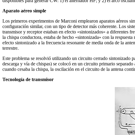
disponibles para generar CW: 1) el alternador HF; y 2) el arco oscilant
Aparato aéreo simple
Los primeros experimentos de Marconi emplearon aparatos aéreos simple
configuración similar, con un tipo de detector más coherente. Los sist
transmisor y receptor estaban en efecto «sintonizados» a diferentes fr
la chispa conductora, estaba de hecho «sintonizada» con la respuesta r
efecto sintonizado a la frecuencia resonante de media onda de la anten
terrestre.
Este problema se resolvió utilizando un circuito cerrado sintonizado pa
descarga y vía de chispas) se colocó en un circuito primario separado
cuando cesaba la chispa, la oscilación en el circuito de la antena co
Tecnología de transmisor