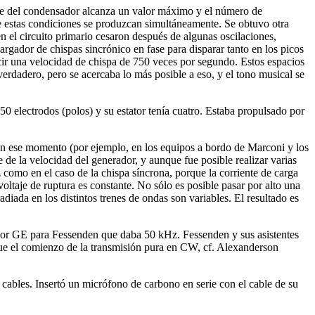
aje del condensador alcanza un valor máximo y el número de
ue estas condiciones se produzcan simultáneamente. Se obtuvo otra
n el circuito primario cesaron después de algunas oscilaciones,
rgador de chispas sincrónico en fase para disparar tanto en los picos
cir una velocidad de chispa de 750 veces por segundo. Estos espacios
verdadero, pero se acercaba lo más posible a eso, y el tono musical se
0 electrodos (polos) y su estator tenía cuatro. Estaba propulsado por
 en ese momento (por ejemplo, en los equipos a bordo de Marconi y los
 de la velocidad del generador, y aunque fue posible realizar varias
 como en el caso de la chispa síncrona, porque la corriente de carga
 voltaje de ruptura es constante. No sólo es posible pasar por alto una
iada en los distintos trenes de ondas son variables. El resultado es
 por GE para Fessenden que daba 50 kHz. Fessenden y sus asistentes
fue el comienzo de la transmisión pura en CW, cf. Alexanderson
ables. Insertó un micrófono de carbono en serie con el cable de su