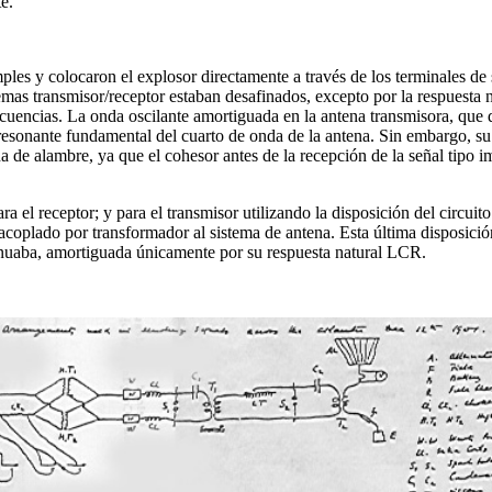
e.
s y colocaron el explosor directamente a través de los terminales de s
emas transmisor/receptor estaban desafinados, excepto por la respuesta na
ecuencias. La onda oscilante amortiguada en la antena transmisora, que d
esonante fundamental del cuarto de onda de la antena. Sin embargo, su r
a de alambre, ya que el cohesor antes de la recepción de la señal tipo 
ra el receptor; y para el transmisor utilizando la disposición del circuit
 acoplado por transformador al sistema de antena. Esta última disposici
ntinuaba, amortiguada únicamente por su respuesta natural LCR.