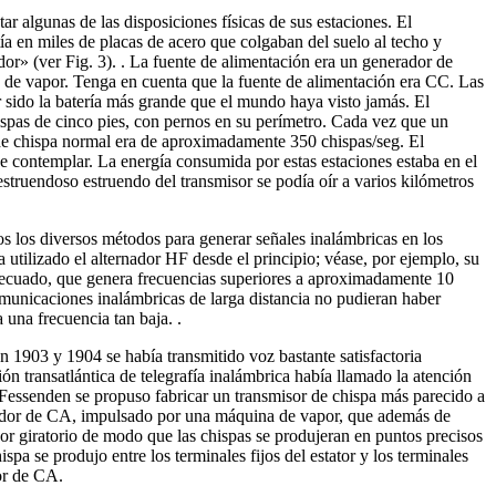
 algunas de las disposiciones físicas de sus estaciones. El
 en miles de placas de acero que colgaban del suelo al techo y
dor» (ver Fig. 3). . La fuente de alimentación era un generador de
 de vapor. Tenga en cuenta que la fuente de alimentación era CC. Las
r sido la batería más grande que el mundo haya visto jamás. El
ispas de cinco pies, con pernos en su perímetro. Cada vez que un
 de chispa normal era de aproximadamente 350 chispas/seg. El
e contemplar. La energía consumida por estas estaciones estaba en el
struendoso estruendo del transmisor se podía oír a varios kilómetros
os los diversos métodos para generar señales inalámbricas en los
 utilizado el alternador HF desde el principio; véase, por ejemplo, su
decuado, que genera frecuencias superiores a aproximadamente 10
municaciones inalámbricas de larga distancia no pudieran haber
 una frecuencia tan baja. .
n 1903 y 1904 se había transmitido voz bastante satisfactoria
ión transatlántica de telegrafía inalámbrica había llamado la atención
 Fessenden se propuso fabricar un transmisor de chispa más parecido a
nerador de CA, impulsado por una máquina de vapor, que además de
or giratorio de modo que las chispas se produjeran en puntos precisos
pa se produjo entre los terminales fijos del estator y los terminales
or de CA.