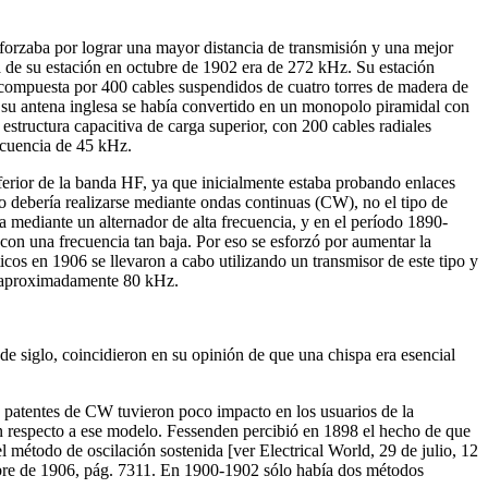
orzaba por lograr una mayor distancia de transmisión y una mejor
ia de su estación en octubre de 1902 era de 272 kHz. Su estación
 compuesta por 400 cables suspendidos de cuatro torres de madera de
, su antena inglesa se había convertido en un monopolo piramidal con
structura capacitiva de carga superior, con 200 cables radiales
recuencia de 45 kHz.
ferior de la banda HF, ya que inicialmente estaba probando enlaces
io debería realizarse mediante ondas continuas (CW), no el tipo de
 mediante un alternador de alta frecuencia, y en el período 1890-
con una frecuencia tan baja. Por eso se esforzó por aumentar la
icos en 1906 se llevaron a cabo utilizando un transmisor de este tipo y
e aproximadamente 80 kHz.
e siglo, coincidieron en su opinión de que una chispa era esencial
 patentes de CW tuvieron poco impacto en los usuarios de la
n respecto a ese modelo. Fessenden percibió en 1898 el hecho de que
l método de oscilación sostenida [ver Electrical World, 29 de julio, 12
mbre de 1906, pág. 7311. En 1900-1902 sólo había dos métodos