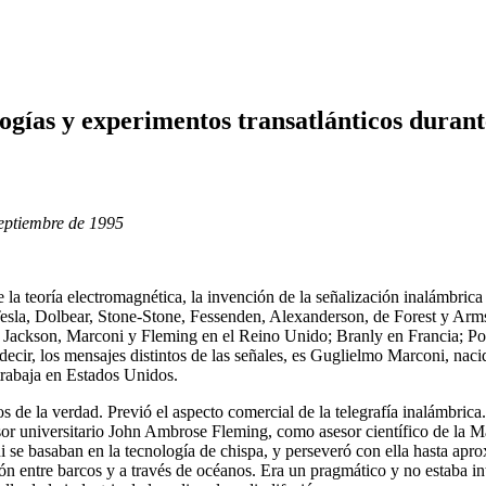
ogías y experimentos transatlánticos durant
septiembre de 1995
 la teoría electromagnética, la invención de la señalización inalámbrica 
 Tesla, Dolbear, Stone-Stone, Fessenden, Alexanderson, de Forest y Ar
, Jackson, Marconi y Fleming en el Reino Unido; Branly en Francia; 
decir, los mensajes distintos de las señales, es Guglielmo Marconi, nacido
rabaja en Estados Unidos.
os de la verdad. Previó el aspecto comercial de la telegrafía inalámbric
ofesor universitario John Ambrose Fleming, como asesor científico de l
ni se basaban en la tecnología de chispa, y perseveró con ella hasta ap
 entre barcos y a través de océanos. Era un pragmático y no estaba int