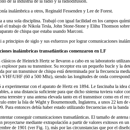
llo de la industria de la radio y la radiodifusión.
fonía inalámbrica a otros, Reginald Fessenden y Lee de Forest.
ia a una sola disciplina. Trabajó con igual facilidad en los campos quím
nuó el trabajo de Nikola Tesla, John Stone-Stone y Elihu Thomson sobre 
aparato de chispa que estaba usando Marconi.
i a principios de siglo y sus esfuerzos por lograr comunicaciones inalámb
ciones inalámbricas transatlánticas comenzaron en LF
clásicos de Heinrich Hertz se llevaron a cabo en su laboratorio utili
 explosor para su transmisor. Su receptor era un pequeño bucle y la de
da por un transmisor de chispa está determinada por la frecuencia medi
n VHF/UHF (60 a 500 Mhz), siendo las longitudes de onda correspondien
 experimentar con el aparato de Hertz en 1894. Le fascinaba la idea de
cables, a una distancia suficiente para que dicho sistema tuviera valor 
tena terrestre y una antena elevada tanto en el transmisor como en el 
culo entre la Isla de Wight y Bournemouth, Inglaterra, a unos 22 km de 
. Para entonces debía haber estado utilizando frecuencias en la banda
ntentar conseguir comunicaciones transatlánticas. El tamaño de antena re
an proyectarse mediante extrapolación a partir de valores exitosos en u
embre de 1901 (ver Fig. 1), más por las circunstancias que por el diseño