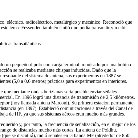
ico, eléctrico, radioeléctrico, metalúrgico y mecánico. Reconoció que
este tema. Fessenden también sintió que podía transmitir y recibir
ricas transatlánticas.
zando un pequeño dipolo con carga terminal impulsado por una bobina
tección se realizaba mediante chispas inducidas. Dado que la
a resonante del sistema de antena, sus experimentos en 1887 se
tes (5,0 a 0,6 metros) prácticas para experimentos en interiores.
 que mediante ondas hertzianas sería posible enviar señales
comercial. En 1896 logró una distancia de transmisión de 2,5 kilómetros,
receptor (hoy llamada antena Marconi). Su primera estación permanente
distancia (en 1897). Estableció comunicaciones a través del Canal de
 baja de HF, ya que sus sistemas aéreos eran mucho más grandes.
querido y, por tanto, la frecuencia de señalización, en el mejor de los
n rango de distancias mucho más cortas. La antena de Poldhu,
 (que se discutirá), radió señales en la banda MF (alrededor de 850