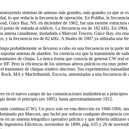
nstruyendo sistemas de antenas más grandes, más grandes ya que se esf
eñal, lo que reducía la frecuencia de operación. En Poldhu, la frecuenc
Head, Glace Bay, NS, en diciembre de 1902, fue una enorme estructura
el punto de entrada al edificio. La frecuencia era de 182 kHz. En 1904
u antena canadiense, trasladada a Marconi Towers, Glace Bay, era una e
os, y la frecuencia era de 82 kHz. A finales de 1907 ya utilizaba una f
ispa probablemente se llevaron a cabo en una frecuencia en la parte in
 soportar antenas de alambre. Su creencia era que la transmisión de rad
nsmisores de chispa. La única forma que conocía de generar CW real era
e HF. Pero la eficiencia de los sistemas aéreos prácticos era muy pobre 
 el transmisor de chispas rotativo síncrono. Sus experimentos transatlánt
nt Rock, MA y Machrihanish, Escocia, sintonizadas a una frecuencia d
es en el nuevo campo de las comunicaciones inalámbricas a principios d
logía desde el principio (en 1895). hasta aproximadamente 1912.
onda continua (CW). Un poco solo en esta dirección en 1900-1906, sus
 dominado por Marconi, que luchó por sofocar cualquier divergencia co
 en un sistema telegráfico operativo práctico y que debería utilizarse e
 de Ingenieros Eléctricos, noviembre de 1899, pág. 635 y 20 de novie