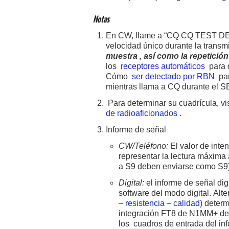
Notas
En CW, llame a “CQ CQ TEST DE [
velocidad único durante la trans
muestra
, así como la repetición
los
receptores automáticos
para d
Cómo
ser detectado por RBN
par
mientras llama a CQ durante el S
Para determinar su cuadrícula, vi
de radioaficionados
.
Informe de señal
CW/Teléfono:
El valor de inte
representar la lectura máxima
a S9 deben enviarse como S9)
Digital:
el informe de señal dig
software del modo digital. Alt
– resistencia – calidad)
determ
integración FT8 de N1MM+ deb
los cuadros de entrada del in