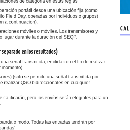
itaciones de categoría en estas reglas.
eración portátil desde una ubicación fija (como
lo Field Day, operadas por individuos o grupos)
ón a continuación).
CAL
eraciones móviles o móviles. Los transmisores y
lo lugar durante la duración del SEQP.
 separado en los resultados)
una señal transmitida, emitida con el fin de realizar
er momento)
ores) (solo se permite una señal transmitida por
de realizar QSO bidireccionales en cualquier
e calificarán, pero los envíos serán elegibles para un
P.
 banda o modo. Todas las entradas tendrán por
 bandas’.