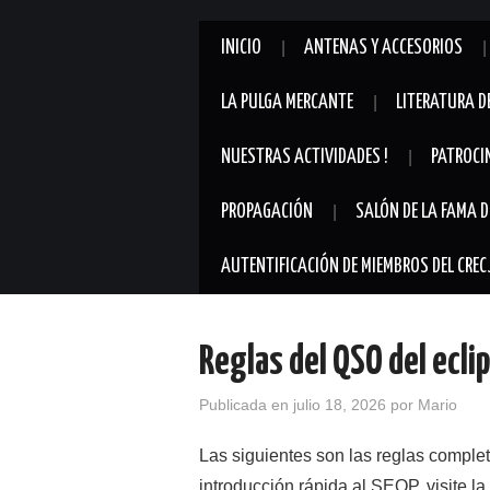
INICIO
ANTENAS Y ACCESORIOS
LA PULGA MERCANTE
LITERATURA D
NUESTRAS ACTIVIDADES !
PATROCI
PROPAGACIÓN
SALÓN DE LA FAMA D
AUTENTIFICACIÓN DE MIEMBROS DEL CREC
Reglas del QSO del ecli
Publicada en
julio 18, 2026
por
Mario
Las siguientes son las reglas comple
introducción rápida al SEQP, visite l