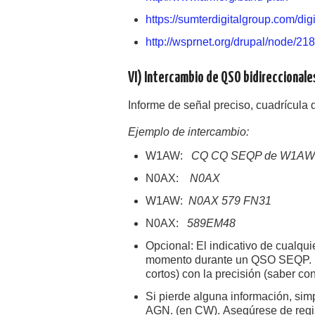
https://sumterdigitalgroup.com/dig
http://wsprnet.org/drupal/node/218
VI) Intercambio de QSO bidireccionale
Informe de señal preciso, cuadrícula 
Ejemplo de intercambio:
W1AW:
CQ CQ SEQP de W1A
N0AX:
N0AX
W1AW:
N0AX 579 FN31
N0AX:
589EM48
Opcional: El indicativo de cualqu
momento durante un QSO SEQP. Util
cortos) con la precisión (saber co
Si pierde alguna información, sim
AGN. (en CW). Asegúrese de regist