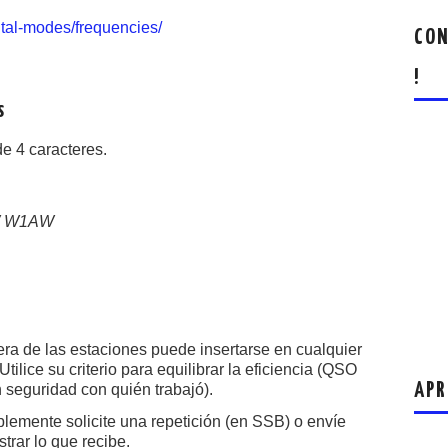
ital-modes/frequencies/
CON
!
s
de 4 caracteres.
W W1AW
iera de las estaciones puede insertarse en cualquier
ice su criterio para equilibrar la eficiencia (QSO
APR
n seguridad con quién trabajó).
plemente solicite una repetición (en SSB) o envíe
rar lo que recibe.