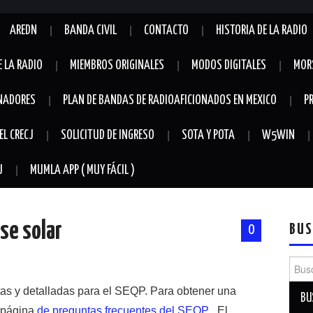
AREDN
BANDA CIVIL
CONTACTO
HISTORIA DE LA RADIO
E LA RADIO
MIEMBROS ORIGINALES
MODOS DIGITALES
MOR
NADORES
PLAN DE BANDAS DE RADIOAFICIONADOS EN MEXICO
P
EL CRECJ
SOLICITUD DE INGRESO
SOTA Y POTA
W5WIN
J
MUMLA APP ( MUY FÁCIL )
pse solar
BUS
0
Busca
tas y detalladas para el SEQP. Para obtener una
a página
de preguntas frecuentes del SEQP
. El