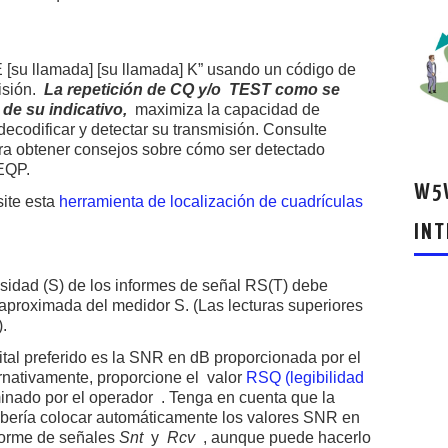
su llamada] [su llamada] K” usando un código de
misión.
La repetición de CQ y/o
TEST como se
 de su indicativo,
maximiza la capacidad de
ecodificar y detectar su transmisión. Consulte
a obtener consejos sobre cómo ser detectado
EQP.
W5W
site esta
herramienta de localización de cuadrículas
INT
nsidad (S) de los informes de señal RS(T) debe
 aproximada del medidor S. (Las lecturas superiores
.
ital preferido es la SNR en dB proporcionada por el
ernativamente, proporcione el valor
RSQ (legibilidad
inado por el operador . Tenga en cuenta que la
ería colocar automáticamente los valores SNR en
forme de señales
Snt
y
Rcv
, aunque puede hacerlo