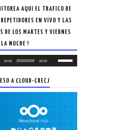
ITOREA AQUI EL TRAFICO DE
 REPETIDORES EN VIVO Y LAS
S DE LOS MARTES Y VIERNES
 LA NOCHE !
oductor
Utiliza
00:00
00:00
las
teclas
de
ESO A CLOUD-CRECJ
flecha
arriba/abajo
para
aumentar
o
disminuir