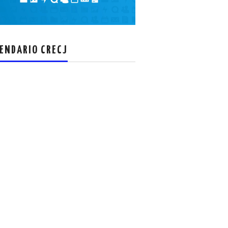
el
volumen.
ENDARIO CRECJ