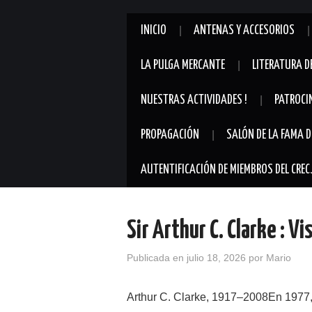
INICIO
ANTENAS Y ACCESORIOS
LA PULGA MERCANTE
LITERATURA D
NUESTRAS ACTIVIDADES !
PATROCI
PROPAGACIÓN
SALÓN DE LA FAMA D
AUTENTIFICACIÓN DE MIEMBROS DEL CREC
Sir Arthur C. Clarke : Vi
Publicada en
julio 18, 2026
por
Mario
Arthur C. Clarke, 1917–2008En 1977, 