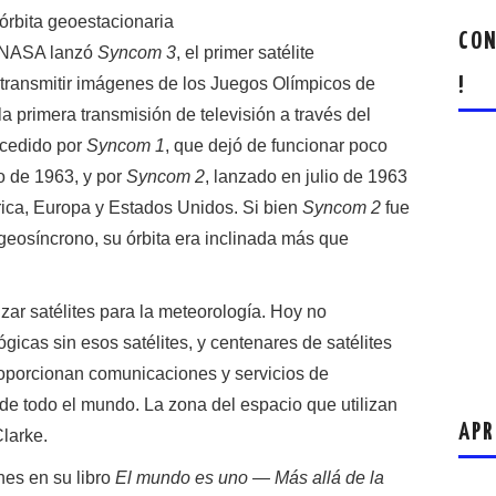
 órbita geoestacionaria
CON
a NASA lanzó
Syncom 3
, el primer satélite
retransmitir imágenes de los Juegos Olímpicos de
!
 primera transmisión de televisión a través del
ecedido por
Syncom 1
, que dejó de funcionar poco
o de 1963, y por
Syncom 2
, lanzado en julio de 1963
África, Europa y Estados Unidos. Si bien
Syncom 2
fue
geosíncrono, su órbita era inclinada más que
zar satélites para la meteorología. Hoy no
icas sin esos satélites, y centenares de satélites
roporcionan comunicaciones y servicios de
de todo el mundo. La zona del espacio que utilizan
APR
larke.
nes en su libro
El mundo es uno — Más allá de la