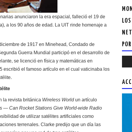
MON
onarias anunciaron la era espacial, falleció el 19 de
LOS
), a los 90 años de edad. La UIT rinde homenaje a
NET
POR
e diciembre de 1917 en Minehead, Condado de
egunda Guerra Mundial participó en el desarrollo de
Repr
lante, se licenció en física y matemáticas en
de
escribió el famoso artículo en el cual vaticinaba los
audio
élite.
ACC
élite
 la revista británica
Wireless World
un artículo
ays — Can Rocket Stations Give World-wide Radio
sibilidad de utilizar satélites artificiales como
ciones terrenales. Clarke predijo que un día las