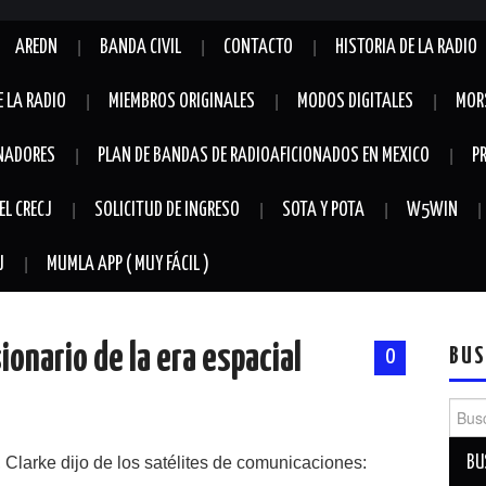
AREDN
BANDA CIVIL
CONTACTO
HISTORIA DE LA RADIO
E LA RADIO
MIEMBROS ORIGINALES
MODOS DIGITALES
MOR
NADORES
PLAN DE BANDAS DE RADIOAFICIONADOS EN MEXICO
P
EL CRECJ
SOLICITUD DE INGRESO
SOTA Y POTA
W5WIN
J
MUMLA APP ( MUY FÁCIL )
sionario de la era espacial
BUS
0
Busca
Clarke dijo de los satélites de comunicaciones: