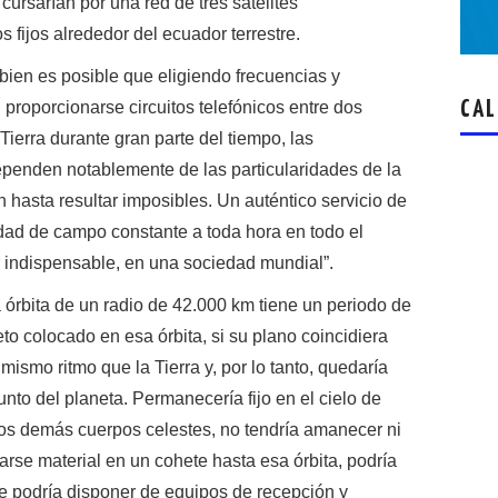
ursarían por una red de tres satélites
 fijos alrededor del ecuador terrestre.
i bien es posible que eligiendo frecuencias y
oporcionarse circuitos telefónicos entre dos
CAL
Tierra durante gran parte del tiempo, las
penden notablemente de las particularidades de la
 hasta resultar imposibles. Un auténtico servicio de
idad de campo constante a toda hora en todo el
r indispensable, en una sociedad mundial”.
órbita de un radio de 42.000 km tiene un periodo de
o colocado en esa órbita, si su plano coincidiera
l mismo ritmo que la Tierra y, por lo tanto, quedaría
nto del planeta. Permanecería fijo en el cielo de
 los demás cuerpos celestes, no tendría amanecer ni
arse material en un cohete hasta esa órbita, podría
ue podría disponer de equipos de recepción y