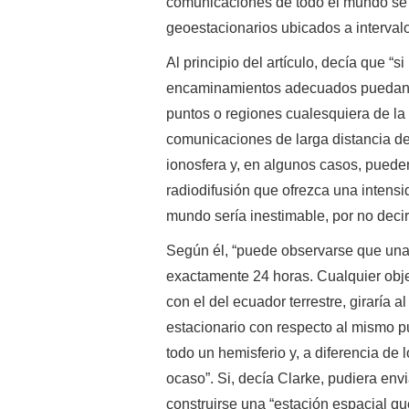
comunicaciones de todo el mundo se c
geoestacionarios ubicados a intervalos
Al principio del artículo, decía que “s
encaminamientos adecuados puedan pr
puntos o regiones cualesquiera de la 
comunicaciones de larga distancia de
ionosfera y, en algunos casos, pueden
radiodifusión que ofrezca una intens
mundo sería inestimable, por no deci
Según él, “puede observarse que una 
exactamente 24 horas. Cualquier objet
con el del ecuador terrestre, giraría a
estacionario con respecto al mismo pu
todo un hemisferio y, a diferencia de
ocaso”. Si, decía Clarke, pudiera envi
construirse una “estación espacial q