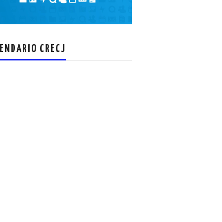
el
volumen.
ENDARIO CRECJ