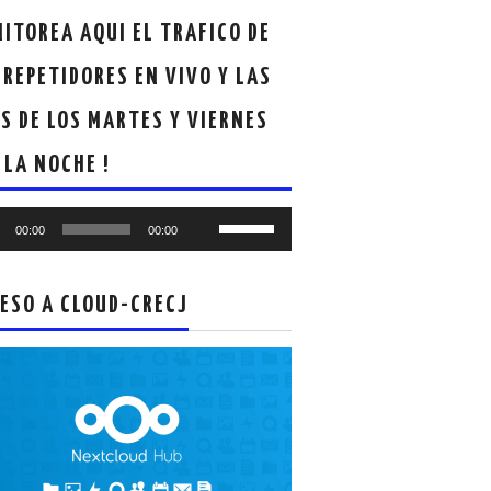
ITOREA AQUI EL TRAFICO DE
 REPETIDORES EN VIVO Y LAS
S DE LOS MARTES Y VIERNES
 LA NOCHE !
oductor
Utiliza
00:00
00:00
las
teclas
de
ESO A CLOUD-CRECJ
flecha
arriba/abajo
para
aumentar
o
disminuir