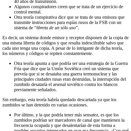
40 años de transmisión.
Algunos conspiradores creen que se trata de un ejercicio de
control mental.
Otra teoría conspirativa dice que se trata de una emisora que
transmite instrucciones para espías rusos de la FSB con un
sistema de “
libreta de un sólo uso
”.
Es decir, un sistema donde emisor y receptor disponen de la copia de
una misma libreta de códigos y que resulta indescifrable salvo que
cada uno tenga una copia. A pesar de lo intrigante de dicha teoría,
los números y códigos se repiten constantemente.
Otra teoría apunta a que podría ser una estrategia de la Guerra
Fría que dice que la Unión Soviética creó un sistema que
preveía que si se desataba una guerra termonuclear y las
principales ciudades rusas eran destruidas, la interrupción del
zumbido desataría el arsenal soviético contra los blancos
previamente señalados.
Sin embargo, esta teoría habría quedado descartada ya que los
zumbidos se han detenido en varias ocasiones.
Por último, y la que podría tener más sensatez, es que los
zumbidos podrían ser marcadores de canal que mantienen la
frecuencia ocupada y que desalentarían de esta forma a
posibles usuarios interesados en usar esa frecuencia. ¿Con qué