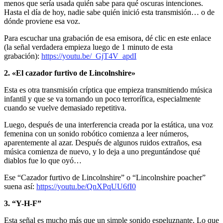
menos que sería usada quién sabe para qué oscuras intenciones.
Hasta el día de hoy, nadie sabe quién inició esta transmisión… o de
dónde proviene esa voz.
Para escuchar una grabación de esa emisora, dé clic en este enlace
(la señal verdadera empieza luego de 1 minuto de esta
grabación):
https://youtu.be/_GjT4V_apdI
2. «El cazador furtivo de Lincolnshire»
Esta es otra transmisión críptica que empieza transmitiendo música
infantil y que se va tornando un poco terrorífica, especialmente
cuando se vuelve demasiado repetitiva.
Luego, después de una interferencia creada por la estática, una voz
femenina con un sonido robótico comienza a leer números,
aparentemente al azar. Después de algunos ruidos extraños, esa
música comienza de nuevo, y lo deja a uno preguntándose qué
diablos fue lo que oyó…
Ese “Cazador furtivo de Lincolnshire” o “Lincolnshire poacher”
suena así:
https://youtu.be/QnXPqUU6fI0
3. “Y-H-F”
Esta señal es mucho más que un simple sonido espeluznante. Lo que