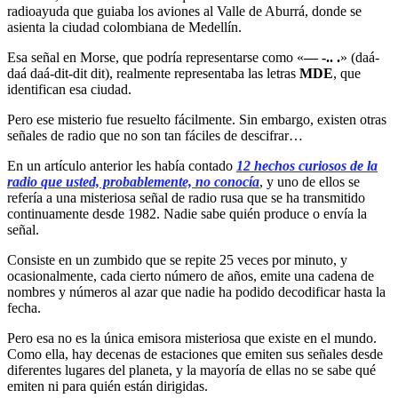
radioayuda que guiaba los aviones al Valle de Aburrá, donde se
asienta la ciudad colombiana de Medellín.
Esa señal en Morse, que podría representarse como «
— -.. .
» (daá-
daá daá-dit-dit dit), realmente representaba las letras
MDE
, que
identifican esa ciudad.
Pero ese misterio fue resuelto fácilmente. Sin embargo, existen otras
señales de radio que no son tan fáciles de descifrar…
En un artículo anterior les había contado
12 hechos curiosos de la
radio que usted, probablemente, no conocía
, y uno de ellos se
refería a una misteriosa señal de radio rusa que se ha transmitido
continuamente desde 1982. Nadie sabe quién produce o envía la
señal.
Consiste en un zumbido que se repite 25 veces por minuto, y
ocasionalmente, cada cierto número de años, emite una cadena de
nombres y números al azar que nadie ha podido decodificar hasta la
fecha.
Pero esa no es la única emisora misteriosa que existe en el mundo.
Como ella, hay decenas de estaciones que emiten sus señales desde
diferentes lugares del planeta, y la mayoría de ellas no se sabe qué
emiten ni para quién están dirigidas.