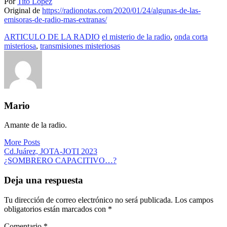
Por
Tito López
Original de
https://radionotas.com/2020/01/24/algunas-de-las-
emisoras-de-radio-mas-extranas/
ARTICULO DE LA RADIO
el misterio de la radio
,
onda corta
misteriosa
,
transmisiones misteriosas
Mario
Amante de la radio.
More Posts
Navegación
Cd.Juárez, JOTA-JOTI 2023
¿SOMBRERO CAPACITIVO…?
de
entradas
Deja una respuesta
Tu dirección de correo electrónico no será publicada.
Los campos
obligatorios están marcados con
*
Comentario
*