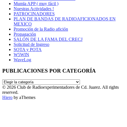
Mumla APP ( muy fácil )
Nuestras Actividades !
PATROCINADORES
PLAN DE BANDAS DE RADIOAFICIONADOS EN
MEXICO
Promoción de la Radio afición
Propagación
SALÓN DE LA FAMA DEL CRECJ
Solicitud de Ingreso
SOTA y POTA
W5WIN
WaveLog
PUBLICACIONES POR CATEGORÍA
PUBLICACIONES
POR
© 2026 Club de Radioexperimentadores de Cd. Juarez. All rights
CATEGORÍA
reserved.
Hiero
by aThemes