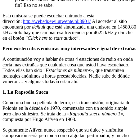
fin? Eso no se sabe.
Esta emisora se puede escuchar entrando a esta
dirección:
http://websdr.ewi.utwente.nl:8901/
Al acceder al sitio
encontrará por
default
que está sintonizada una emisora en 14589.80
kHz. Solo hay que cambiar esa frecuencia por 4625 kHz y dar clic
en el botón “
Click here to start audio:
”.
Pero existen otras emisoras muy interesantes e igual de extrañas
A continuación voy a hablar de otras 4 estaciones de radio en onda
corta más extrañas que cualquier cosa que usted haya escuchado.
Todos ellas han sido “
Estaciones de números
«, que transmiten
mensajes anónimos a horas preestablecidas. Nadie sabe de dónde
vinieron… y algunas todavía están ahí.
1. La Rapsodia Sueca
Como una buena película de terror, esta transmisión, originaria de
Polonia en la década de 1970, comenzaba con un sonido simple
pero algo siniestro. Se trata de la «
Rapsodia sueca número 1
«,
compuesta por Hugo Alfven en 1903.
Seguramente Alfven nunca sospechó que su dulce y sinfónica
composición sería percibida como algo tan perturbador, y mucho