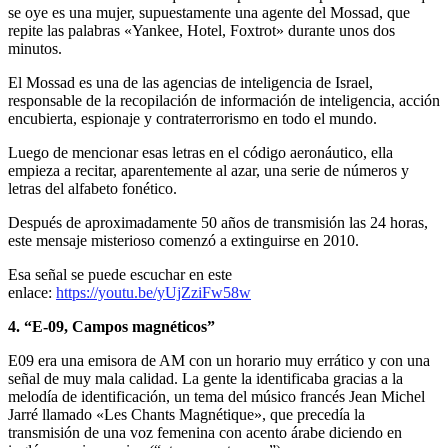
se oye es una mujer, supuestamente una agente del Mossad, que
repite las palabras «Yankee, Hotel, Foxtrot» durante unos dos
minutos.
El Mossad es una de las agencias de inteligencia de Israel,
responsable de la recopilación de información de inteligencia, acción
encubierta, espionaje y contraterrorismo en todo el mundo.
Luego de mencionar esas letras en el código aeronáutico, ella
empieza a recitar, aparentemente al azar, una serie de números y
letras del alfabeto fonético.
Después de aproximadamente 50 años de transmisión las 24 horas,
este mensaje misterioso comenzó a extinguirse en 2010.
Esa señal se puede escuchar en este
enlace:
https://youtu.be/yUjZziFw58w
4. “E-09, Campos magnéticos”
E09 era una emisora de AM con un horario muy errático y con una
señal de muy mala calidad. La gente la identificaba gracias a la
melodía de identificación, un tema del músico francés Jean Michel
Jarré llamado «Les Chants Magnétique», que precedía la
transmisión de una voz femenina con acento árabe diciendo en