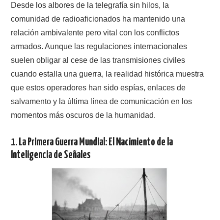
Desde los albores de la telegrafía sin hilos, la
comunidad de radioaficionados ha mantenido una
CONTACTO
relación ambivalente pero vital con los conflictos
armados. Aunque las regulaciones internacionales
HISTORIA DE LA RADIO
suelen obligar al cese de las transmisiones civiles
IMÁGENES CRECJ
cuando estalla una guerra, la realidad histórica muestra
que estos operadores han sido espías, enlaces de
LA PULGA MERCANTE
salvamento y la última línea de comunicación en los
momentos más oscuros de la humanidad.
LITERATURA DE LA RADIO
1. La Primera Guerra Mundial: El Nacimiento de la
MIEMBROS ORIGINALES
Inteligencia de Señales
MODOS DIGITALES
MORSE CW APRENDE Y MAS