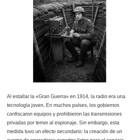
NUESTRAS ACTIVIDADES !
PATROCINADORES
PLAN DE BANDAS DE
RADIOAFICIONADOS EN MEXICO
PROMOCIÓN DE LA RADIO AFICIÓN
PROPAGACIÓN
Al estallar la «Gran Guerra» en 1914, la radio era una
SALÓN DE LA FAMA DEL CRECJ
tecnología joven. En muchos países, los gobiernos
SOLICITUD DE INGRESO
confiscaron equipos y prohibieron las transmisiones
privadas por temor al espionaje. Sin embargo, esta
SOTA Y POTA
medida tuvo un efecto secundario: la creación de un