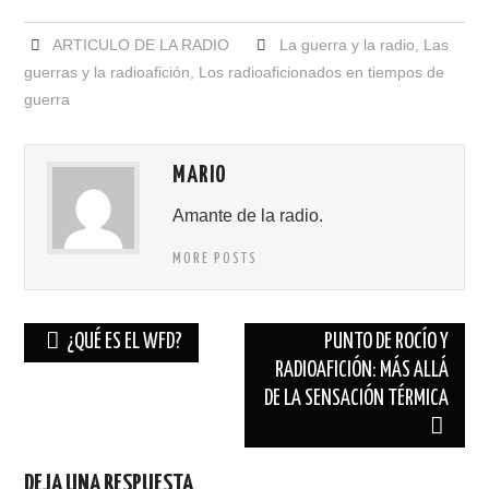
ARTICULO DE LA RADIO
La guerra y la radio
,
Las
guerras y la radioafición
,
Los radioaficionados en tiempos de
guerra
MARIO
Amante de la radio.
MORE POSTS
Navegación
¿QUÉ ES EL WFD?
PUNTO DE ROCÍO Y
de
RADIOAFICIÓN: MÁS ALLÁ
DE LA SENSACIÓN TÉRMICA
entradas
DEJA UNA RESPUESTA