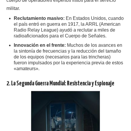
cuerpo de operadores expertos listos para el servicio
W5WIN
militar.
Reclutamiento masivo:
En Estados Unidos, cuando
WAVELOG
el país entró en guerra en 1917, la ARRL (American
Radio Relay League) ayudó a reclutar a miles de
AUTENTIFICACIÓN DE MIEMBROS DEL
radioaficionados para el Cuerpo de Señales.
Innovación en el frente:
Muchos de los avances en
CRECJ
la sintonía de frecuencias y la reducción del tamaño
de los equipos (necesarios para las trincheras)
fueron impulsados por la experiencia previa de estos
MUMLA APP ( MUY FÁCIL )
«amateurs».
2. La Segunda Guerra Mundial: Resistencia y Espionaje