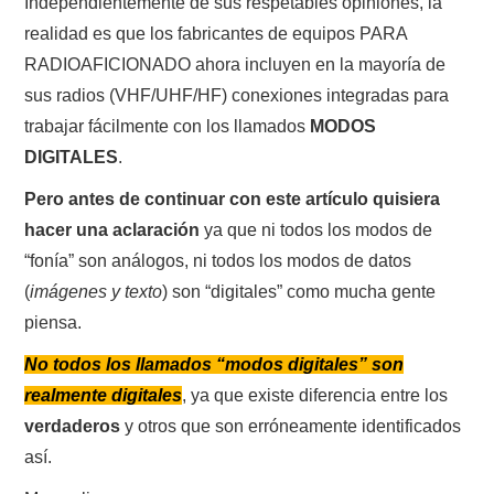
Independientemente de sus respetables opiniones, la
realidad es que los fabricantes de equipos PARA
CONTACTO
RADIOAFICIONADO ahora incluyen en la mayoría de
sus radios (VHF/UHF/HF) conexiones integradas para
HISTORIA DE LA RADIO
trabajar fácilmente con los llamados
MODOS
DIGITALES
.
IMÁGENES CRECJ
Pero antes de continuar con este artículo quisiera
LA PULGA MERCANTE
hacer una aclaración
ya que ni todos los modos de
“fonía” son análogos, ni todos los modos de datos
LITERATURA DE LA RADIO
(
imágenes y texto
) son “digitales” como mucha gente
piensa.
MIEMBROS ORIGINALES
No todos los llamados “modos digitales” son
MODOS DIGITALES
realmente digitales
, ya que existe diferencia entre los
verdaderos
y otros que son erróneamente identificados
MORSE CW APRENDE Y MAS
así.