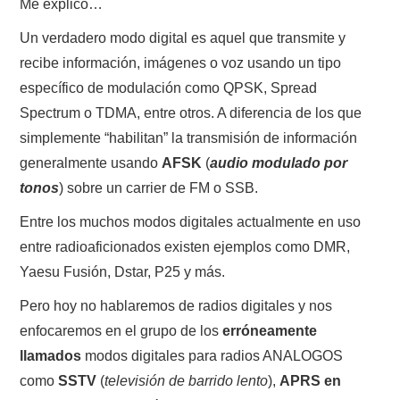
Me explico…
NUESTRAS ACTIVIDADES !
Un verdadero modo digital es aquel que transmite y
PATROCINADORES
recibe información, imágenes o voz usando un tipo
específico de modulación como QPSK, Spread
PLAN DE BANDAS DE
Spectrum o TDMA, entre otros. A diferencia de los que
simplemente “habilitan” la transmisión de información
RADIOAFICIONADOS EN MEXICO
generalmente usando
AFSK
(
audio modulado por
PROMOCIÓN DE LA RADIO AFICIÓN
tonos
) sobre un carrier de FM o SSB.
Entre los muchos modos digitales actualmente en uso
PROPAGACIÓN
entre radioaficionados existen ejemplos como DMR,
Yaesu Fusión, Dstar, P25 y más.
SALÓN DE LA FAMA DEL CRECJ
Pero hoy no hablaremos de radios digitales y nos
SOLICITUD DE INGRESO
enfocaremos en el grupo de los
erróneamente
llamados
modos digitales para radios ANALOGOS
SOTA Y POTA
como
SSTV
(
televisión de barrido lento
),
APRS en