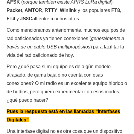
AFSK
(
porque también existe APRS LoRa digital
),
W5WIN
Packet
,
AMTOR
,
RTTY
,
Winlink
y los populares
FT8
,
FT4
y
JS8Call
entre muchos otros.
WAVELOG
Como mencionamos anteriormente, muchos equipos de
AUTENTIFICACIÓN DE MIEMBROS DEL
radioaficionados ya tienen conexiones (
generalmente a
través de un cable USB multipropósitos
) para facilitar la
CRECJ
vida del radioaficionado de hoy.
MUMLA APP ( MUY FÁCIL )
Pero ¿qué pasa si mi equipo es de algún modelo
atrasado, de gama baja o no cuenta con esas
conexiones? O mi radio es un excelente equipo hibrido o
de bulbos, pero quiero experimentar con esos modos,
¿qué puedo hacer?
Pues la respuesta está en las llamadas “Interfases
Digitales”
Una interfase digital no es otra cosa que un dispositivo