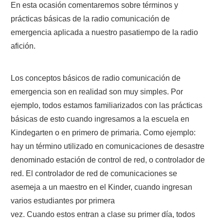
En esta ocasión comentaremos sobre términos y
prácticas básicas de la radio comunicación de
CONTACTO
emergencia aplicada a nuestro pasatiempo de la radio
afición.
HISTORIA DE LA RADIO
IMÁGENES CRECJ
Los conceptos básicos de radio comunicación de
emergencia son en realidad son muy simples. Por
LA PULGA MERCANTE
ejemplo, todos estamos familiarizados con las prácticas
básicas de esto cuando ingresamos a la escuela en
LITERATURA DE LA RADIO
Kindegarten o en primero de primaria. Como ejemplo:
hay un término utilizado en comunicaciones de desastre
MIEMBROS ORIGINALES
denominado estación de control de red, o controlador de
MODOS DIGITALES
red. El controlador de red de comunicaciones se
asemeja a un maestro en el Kinder, cuando ingresan
MORSE CW APRENDE Y MAS
varios estudiantes por primera
vez. Cuando estos entran a clase su primer día, todos