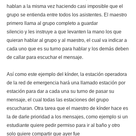
NUESTRAS ACTIVIDADES !
hablan a la misma vez haciendo casi imposible que el
grupo se entienda entre todos los asistentes. El maestro
PATROCINADORES
primero llama al grupo completo a guardar
silencio y les instruye a que levanten la mano los que
PLAN DE BANDAS DE
quieran hablar al grupo y al maestro, el cual va indicar a
RADIOAFICIONADOS EN MEXICO
cada uno que es su turno para hablar y los demás deben
de callar para escuchar el mensaje.
PROMOCIÓN DE LA RADIO AFICIÓN
Así como este ejemplo del kínder, la estación operadora
PROPAGACIÓN
de la red de emergencia hará una llamado estación por
estación para dar a cada una su turno de pasar su
SALÓN DE LA FAMA DEL CRECJ
mensaje, el cual todas las estaciones del grupo
escucharan. Otra tarea que el maestro de kínder hace es
SOLICITUD DE INGRESO
la de darle prioridad a los mensajes, como ejemplo si un
estudiante quiere pedir permiso para ir al baño y otro
SOTA Y POTA
solo quiere compartir que ayer fue