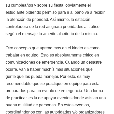
W5WIN
su cumpleaños y sobre su fiesta, obviamente el
estudiante pidiendo permiso para ir al baño va a recibir
WAVELOG
la atención de prioridad. Así mismo, la estación
controladora de la red asignara prioridades al tráfico
AUTENTIFICACIÓN DE MIEMBROS DEL
según el mensaje lo amerite al criterio de la misma.
CRECJ
Otro concepto que aprendimos en el kínder es como
trabajar en equipo. Esto es absolutamente critico en
MUMLA APP ( MUY FÁCIL )
comunicaciones de emergencia. Cuando un desastre
ocurre, van a haber muchísimas situaciones que
gente que las pueda manejar. Por esto, es muy
recomendable que se practique en equipo para estar
preparados para un evento de emergencia. Una forma
de practicar, es la de apoyar eventos donde asistan una
buena multitud de personas. En estos eventos,
coordinándonos con las autoridades y/o organizadores