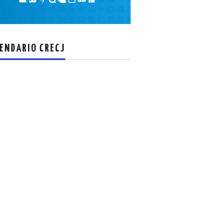
el
volumen.
ENDARIO CRECJ