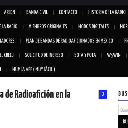
AREDN
BANDA CIVIL
CONTACTO
HISTORIA DE LA RADIO
E LA RADIO
MIEMBROS ORIGINALES
MODOS DIGITALES
MOR
NADORES
PLAN DE BANDAS DE RADIOAFICIONADOS EN MEXICO
P
EL CRECJ
SOLICITUD DE INGRESO
SOTA Y POTA
W5WIN
J
MUMLA APP ( MUY FÁCIL )
a de Radioafición en la
BUS
0
Busca