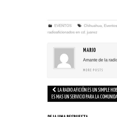
EVENTOS
Chihuahua
,
Eventos
radioaficionados en cd. juarez
MARIO
Amante de la radi
MORE POSTS
Navegación
LA RADIO AFICIÓN ES UN SIMPLE HO
de
ES MAS UN SERVICIO PARA LA COMUNID
entradas