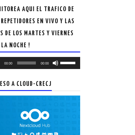
ITOREA AQUI EL TRAFICO DE
 REPETIDORES EN VIVO Y LAS
S DE LOS MARTES Y VIERNES
 LA NOCHE !
oductor
Utiliza
00:00
00:00
las
teclas
de
ESO A CLOUD-CRECJ
flecha
arriba/abajo
para
aumentar
o
disminuir