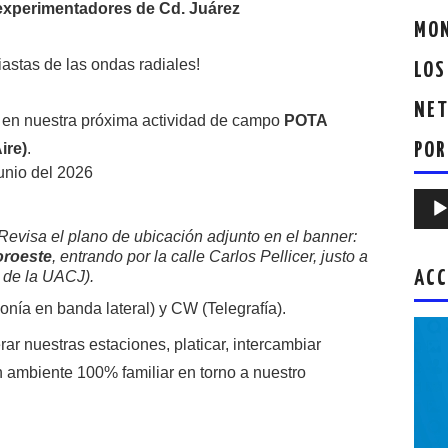
oexperimentadores de Cd. Juárez
MON
iastas de las ondas radiales!
LOS
NET
r en nuestra próxima actividad de campo
POTA
POR
ire)
.
unio del 2026
Repr
de
Revisa el plano de ubicación adjunto en el banner:
audio
oroeste
, entrando por la calle Carlos Pellicer, justo a
ACC
 de la UACJ).
nía en banda lateral) y CW (Telegrafía).
 nuestras estaciones, platicar, intercambiar
n ambiente 100% familiar en torno a nuestro