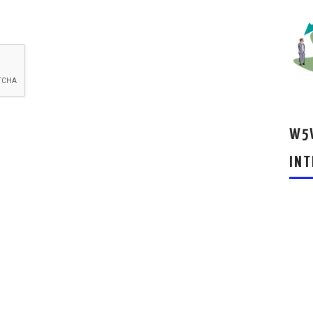
W5W
INT