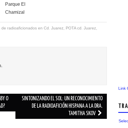
Parque El
Chamizal
 de radioaficionados en Cd. Juarez
,
POTA cd. Juarez
,
o.
Link
BBY O
SINTONIZANDO EL SOL: UN RECONOCIMIENTO
TRA
AD?
DE LA RADIOAFICIÓN HISPANA A LA DRA.
TAMITHA SKOV
Sele