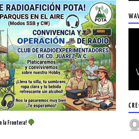
WA
CRE
n la Frontera!