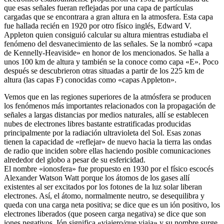
que esas señales fueran reflejadas por una capa de partículas
cargadas que se encontrara a gran altura en la atmosfera. Esta capa
fue hallada recién en 1920 por otro físico inglés, Edward V.
Appleton quien consiguió calcular su altura mientras estudiaba el
fenómeno del desvanecimiento de las señales. Se la nombró «capa
de Kennelly-Heaviside» en honor de los mencionados. Se halla a
unos 100 km de altura y también se la conoce como capa «E». Poco
después se descubrieron otras situadas a partir de los 225 km de
altura (las capas F) conocidas como «capas Appleton».
Vemos que en las regiones superiores de la atmósfera se producen
los fenómenos más importantes relacionados con la propagación de
señales a largas distancias por medios naturales, allí se establecen
nubes de electrones libres bastante estratificadas producidas
principalmente por la radiación ultravioleta del Sol. Esas zonas
tienen la capacidad de «reflejar» de nuevo hacia la tierra las ondas
de radio que inciden sobre ellas haciendo posible comunicaciones
alrededor del globo a pesar de su esfericidad.
El nombre «ionosfera» fue propuesto en 1930 por el físico escocés
Alexander Watson Watt porque los átomos de los gases allí
existentes al ser excitados por los fotones de la luz solar liberan
electrones. Así, el átomo, normalmente neutro, se desequilibra y
queda con una carga neta positiva; se dice que es un ión positivo, los
electrones liberados (que poseen carga negativa) se dice que son
iones negativos. Ión significa «viajero/que viaja» y su nombre surge