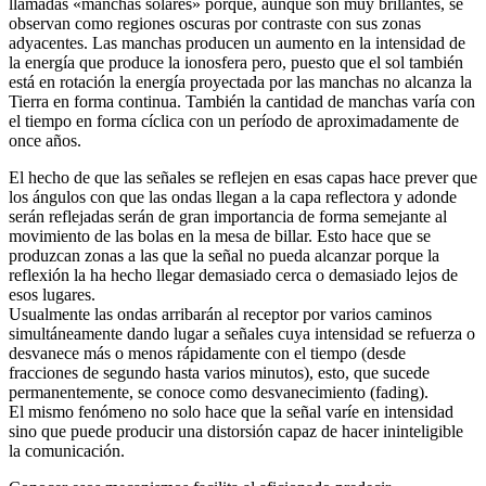
llamadas «manchas solares» porque, aunque son muy brillantes, se
observan como regiones oscuras por contraste con sus zonas
adyacentes. Las manchas producen un aumento en la intensidad de
la energía que produce la ionosfera pero, puesto que el sol también
está en rotación la energía proyectada por las manchas no alcanza la
Tierra en forma continua. También la cantidad de manchas varía con
el tiempo en forma cíclica con un período de aproximadamente de
once años.
El hecho de que las señales se reflejen en esas capas hace prever que
los ángulos con que las ondas llegan a la capa reflectora y adonde
serán reflejadas serán de gran importancia de forma semejante al
movimiento de las bolas en la mesa de billar. Esto hace que se
produzcan zonas a las que la señal no pueda alcanzar porque la
reflexión la ha hecho llegar demasiado cerca o demasiado lejos de
esos lugares.
Usualmente las ondas arribarán al receptor por varios caminos
simultáneamente dando lugar a señales cuya intensidad se refuerza o
desvanece más o menos rápidamente con el tiempo (desde
fracciones de segundo hasta varios minutos), esto, que sucede
permanentemente, se conoce como desvanecimiento (fading).
El mismo fenómeno no solo hace que la señal varíe en intensidad
sino que puede producir una distorsión capaz de hacer ininteligible
la comunicación.