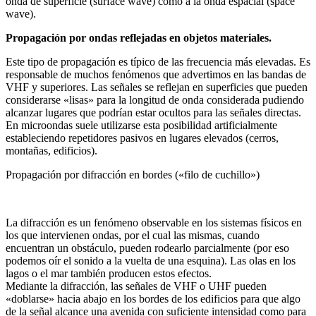
onda de superficie (surface wave) como a la onda espacial (space
wave).
Propagación por ondas reflejadas en objetos materiales.
Este tipo de propagación es típico de las frecuencia más elevadas. Es
responsable de muchos fenómenos que advertimos en las bandas de
VHF y superiores. Las señales se reflejan en superficies que pueden
considerarse «lisas» para la longitud de onda considerada pudiendo
alcanzar lugares que podrían estar ocultos para las señales directas.
En microondas suele utilizarse esta posibilidad artificialmente
estableciendo repetidores pasivos en lugares elevados (cerros,
montañas, edificios).
Propagación por difracción en bordes («filo de cuchillo»)
La difracción es un fenómeno observable en los sistemas físicos en
los que intervienen ondas, por el cual las mismas, cuando
encuentran un obstáculo, pueden rodearlo parcialmente (por eso
podemos oír el sonido a la vuelta de una esquina). Las olas en los
lagos o el mar también producen estos efectos.
Mediante la difracción, las señales de VHF o UHF pueden
«doblarse» hacia abajo en los bordes de los edificios para que algo
de la señal alcance una avenida con suficiente intensidad como para