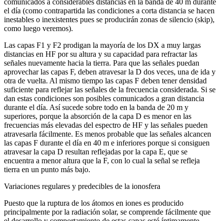
comunicados a considerables distancias en la banda de 40 m durante
el día (como contrapartida las condiciones a corta distancia se hacen
inestables o inexistentes pues se producirán zonas de silencio (skip),
como luego veremos).
Las capas F1 y F2 prodigan la mayoría de los DX a muy largas
distancias en HF por su altura y su capacidad para refractar las
señales nuevamente hacia la tierra. Para que las señales puedan
aprovechar las capas F, deben atravesar la D dos veces, una de ida y
otra de vuelta. Al mismo tiempo las capas F deben tener densidad
suficiente para reflejar las señales de la frecuencia considerada. Si se
dan estas condiciones son posibles comunicados a gran distancia
durante el día. Así sucede sobre todo en la banda de 20 m y
superiores, porque la absorción de la capa D es menor en las
frecuencias más elevadas del espectro de HF y las señales pueden
atravesarla fácilmente. Es menos probable que las señales alcancen
las capas F durante el día en 40 m e inferiores porque si consiguen
atravesar la capa D resultan reflejadas por la capa E, que se
encuentra a menor altura que la F, con lo cual la señal se refleja
tierra en un punto más bajo.
Variaciones regulares y predecibles de la ionosfera
Puesto que la ruptura de los átomos en iones es producido
principalmente por la radiación solar, se comprende fácilmente que
el desarrollo y comportamiento de estas capas esté íntimamente