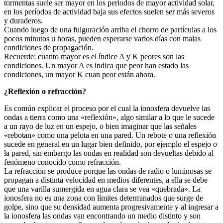
tormentas suele ser mayor en los períodos de mayor actividad solar,
en los períodos de actividad baja sus efectos suelen ser más severos
y duraderos.
Cuando luego de una fulguración arriba el chorro de partículas a los
pocos minutos u horas, pueden esperarse varios días con malas
condiciones de propagación.
Recuerde: cuanto mayor es el índice A y K peores son las
condiciones. Un mayor A es indica que peor han estado las
condiciones, un mayor K cuan peor están ahora.
¿Reflexión o refracción?
Es común explicar el proceso por el cual la ionosfera devuelve las
ondas a tierra como una «reflexión», algo similar a lo que le sucede
a un rayo de luz en un espejo, o bien imaginar que las señales
«rebotan» como una pelota en una pared. Un rebote o una reflexión
sucede en general en un lugar bien definido, por ejemplo el espejo o
la pared, sin embargo las ondas en realidad son devueltas debido al
fenómeno conocido como refracción.
La refracción se produce porque las ondas de radio o luminosas se
propagan a distinta velocidad en medios diferentes, a ella se debe
que una varilla sumergida en agua clara se vea «quebrada». La
ionosfera no es una zona con límites determinados que surge de
golpe, sino que su densidad aumenta progresivamente y al ingresar a
la ionosfera las ondas van encontrando un medio distinto y son