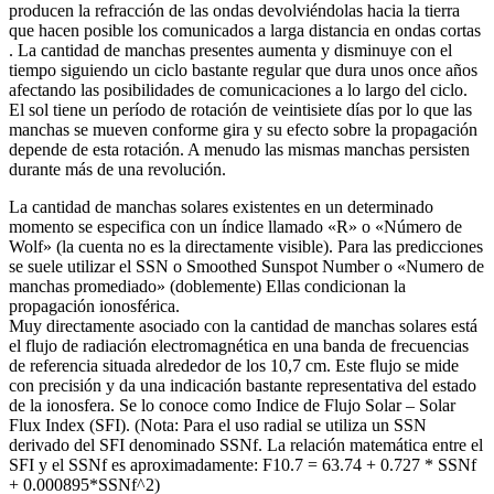
producen la refracción de las ondas devolviéndolas hacia la tierra
que hacen posible los comunicados a larga distancia en ondas cortas
. La cantidad de manchas presentes aumenta y disminuye con el
tiempo siguiendo un ciclo bastante regular que dura unos once años
afectando las posibilidades de comunicaciones a lo largo del ciclo.
El sol tiene un período de rotación de veintisiete días por lo que las
manchas se mueven conforme gira y su efecto sobre la propagación
depende de esta rotación. A menudo las mismas manchas persisten
durante más de una revolución.
La cantidad de manchas solares existentes en un determinado
momento se especifica con un índice llamado «R» o «Número de
Wolf» (la cuenta no es la directamente visible). Para las predicciones
se suele utilizar el SSN o Smoothed Sunspot Number o «Numero de
manchas promediado» (doblemente) Ellas condicionan la
propagación ionosférica.
Muy directamente asociado con la cantidad de manchas solares está
el flujo de radiación electromagnética en una banda de frecuencias
de referencia situada alrededor de los 10,7 cm. Este flujo se mide
con precisión y da una indicación bastante representativa del estado
de la ionosfera. Se lo conoce como Indice de Flujo Solar – Solar
Flux Index (SFI). (Nota: Para el uso radial se utiliza un SSN
derivado del SFI denominado SSNf. La relación matemática entre el
SFI y el SSNf es aproximadamente: F10.7 = 63.74 + 0.727 * SSNf
+ 0.000895*SSNf^2)