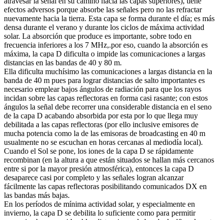
atravesar la señal en su camino hacia las capas superiores), tiene
efectos adversos porque absorbe las señales pero no las refractar
nuevamente hacia la tierra. Esta capa se forma durante el día; es más
densa durante el verano y durante los ciclos de máxima actividad
solar. La absorción que produce es importante, sobre todo en
frecuencia inferiores a los 7 MHz,.por eso, cuando la absorción es
máxima, la capa D dificulta o impide las comunicaciones a largas
distancias en las bandas de 40 y 80 m.
Ella dificulta muchísimo las comunicaciones a largas distancia en la
banda de 40 m pues para lograr distancias de salto importantes es
necesario emplear bajos ángulos de radiación para que los rayos
incidan sobre las capas reflectoras en forma casi rasante; con estos
ángulos la señal debe recorrer una considerable distancia en el seno
de la capa D acabando absorbida por esta por lo que llega muy
debilitada a las capas reflectoras (por ello inclusive emisores de
mucha potencia como la de las emisoras de broadcasting en 40 m
usualmente no se escuchan en horas cercanas al mediodía local).
Cuando el Sol se pone, los iones de la capa D se rápidamente
recombinan (en la altura a que están situados se hallan más cercanos
entre si por la mayor presión atmosférica), entonces la capa D
desaparece casi por completo y las señales logran alcanzar
fácilmente las capas reflectoras posibilitando comunicados DX en
las bandas más bajas.
En los períodos de mínima actividad solar, y especialmente en
invierno, la capa D se debilita lo suficiente como para permitir