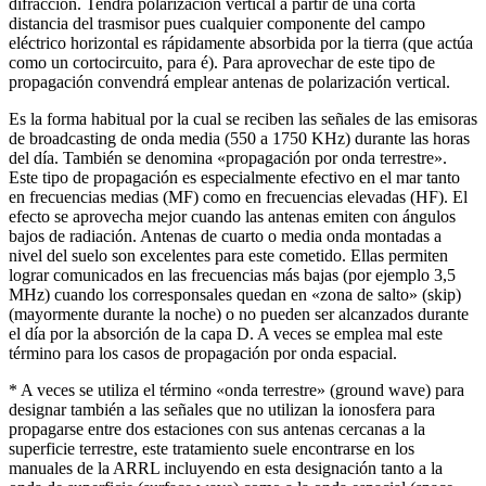
difracción. Tendrá polarización vertical a partir de una corta
distancia del trasmisor pues cualquier componente del campo
eléctrico horizontal es rápidamente absorbida por la tierra (que actúa
como un cortocircuito, para é). Para aprovechar de este tipo de
propagación convendrá emplear antenas de polarización vertical.
Es la forma habitual por la cual se reciben las señales de las emisoras
de broadcasting de onda media (550 a 1750 KHz) durante las horas
del día. También se denomina «propagación por onda terrestre».
Este tipo de propagación es especialmente efectivo en el mar tanto
en frecuencias medias (MF) como en frecuencias elevadas (HF). El
efecto se aprovecha mejor cuando las antenas emiten con ángulos
bajos de radiación. Antenas de cuarto o media onda montadas a
nivel del suelo son excelentes para este cometido. Ellas permiten
lograr comunicados en las frecuencias más bajas (por ejemplo 3,5
MHz) cuando los corresponsales quedan en «zona de salto» (skip)
(mayormente durante la noche) o no pueden ser alcanzados durante
el día por la absorción de la capa D. A veces se emplea mal este
término para los casos de propagación por onda espacial.
* A veces se utiliza el término «onda terrestre» (ground wave) para
designar también a las señales que no utilizan la ionosfera para
propagarse entre dos estaciones con sus antenas cercanas a la
superficie terrestre, este tratamiento suele encontrarse en los
manuales de la ARRL incluyendo en esta designación tanto a la