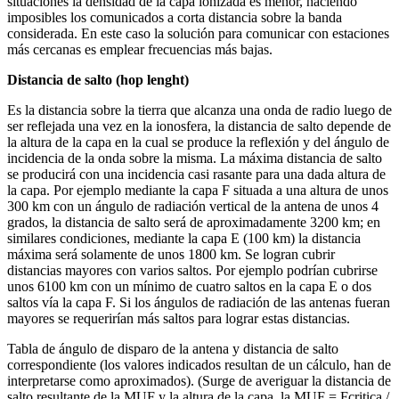
situaciones la densidad de la capa ionizada es menor, haciendo
imposibles los comunicados a corta distancia sobre la banda
considerada. En este caso la solución para comunicar con estaciones
más cercanas es emplear frecuencias más bajas.
Distancia de salto (hop lenght)
Es la distancia sobre la tierra que alcanza una onda de radio luego de
ser reflejada una vez en la ionosfera, la distancia de salto depende de
la altura de la capa en la cual se produce la reflexión y del ángulo de
incidencia de la onda sobre la misma. La máxima distancia de salto
se producirá con una incidencia casi rasante para una dada altura de
la capa. Por ejemplo mediante la capa F situada a una altura de unos
300 km con un ángulo de radiación vertical de la antena de unos 4
grados, la distancia de salto será de aproximadamente 3200 km; en
similares condiciones, mediante la capa E (100 km) la distancia
máxima será solamente de unos 1800 km. Se logran cubrir
distancias mayores con varios saltos. Por ejemplo podrían cubrirse
unos 6100 km con un mínimo de cuatro saltos en la capa E o dos
saltos vía la capa F. Si los ángulos de radiación de las antenas fueran
mayores se requerirían más saltos para lograr estas distancias.
Tabla de ángulo de disparo de la antena y distancia de salto
correspondiente (los valores indicados resultan de un cálculo, han de
interpretarse como aproximados). (Surge de averiguar la distancia de
salto resultante de la MUF y la altura de la capa, la MUF = Fcritica /