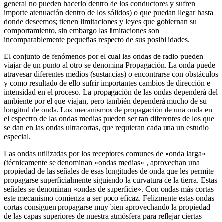
general no pueden hacerlo dentro de los conductores y sufren
importe atenuación dentro de los sólidos) o que puedan llegar hasta
donde deseemos; tienen limitaciones y leyes que gobiernan su
comportamiento, sin embargo las limitaciones son
incomparablemente pequeñas respecto de sus posibilidades.
El conjunto de fenómenos por el cual las ondas de radio pueden
viajar de un punto al otro se denomina Propagación. La onda puede
atravesar diferentes medios (sustancias) o encontrarse con obstáculos
y como resultado de ello sufrir importantes cambios de dirección e
intensidad en el proceso. La propagación de las ondas dependerá del
ambiente por el que viajan, pero también dependerá mucho de su
longitud de onda. Los mecanismos de propagación de una onda en
el espectro de las ondas medias pueden ser tan diferentes de los que
se dan en las ondas ultracortas, que requieran cada una un estudio
especial.
Las ondas utilizadas por los receptores comunes de «onda larga»
(técnicamente se denominan «ondas medias» , aprovechan una
propiedad de las señales de esas longitudes de onda que les permite
propagarse superficialmente siguiendo la curvatura de la tierra. Estas
señales se denominan «ondas de superficie». Con ondas más cortas
este mecanismo comienza a ser poco eficaz. Felizmente estas ondas
cortas consiguen propagarse muy bien aprovechando la propiedad
de las capas superiores de nuestra atmósfera para reflejar ciertas