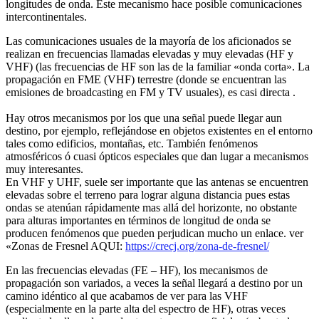
longitudes de onda. Este mecanismo hace posible comunicaciones
intercontinentales.
Las comunicaciones usuales de la mayoría de los aficionados se
realizan en frecuencias llamadas elevadas y muy elevadas (HF y
VHF) (las frecuencias de HF son las de la familiar «onda corta». La
propagación en FME (VHF) terrestre (donde se encuentran las
emisiones de broadcasting en FM y TV usuales), es casi directa .
Hay otros mecanismos por los que una señal puede llegar aun
destino, por ejemplo, reflejándose en objetos existentes en el entorno
tales como edificios, montañas, etc. También fenómenos
atmosféricos ó cuasi ópticos especiales que dan lugar a mecanismos
muy interesantes.
En VHF y UHF, suele ser importante que las antenas se encuentren
elevadas sobre el terreno para lograr alguna distancia pues estas
ondas se atenúan rápidamente mas allá del horizonte, no obstante
para alturas importantes en términos de longitud de onda se
producen fenómenos que pueden perjudican mucho un enlace. ver
«Zonas de Fresnel AQUI:
https://crecj.org/zona-de-fresnel/
En las frecuencias elevadas (FE – HF), los mecanismos de
propagación son variados, a veces la señal llegará a destino por un
camino idéntico al que acabamos de ver para las VHF
(especialmente en la parte alta del espectro de HF), otras veces