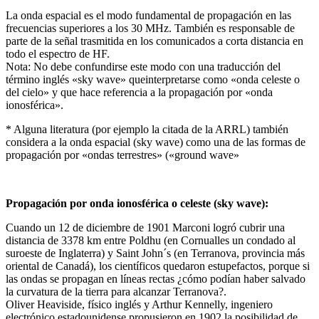
La onda espacial es el modo fundamental de propagación en las
frecuencias superiores a los 30 MHz. También es responsable de
parte de la señal trasmitida en los comunicados a corta distancia en
todo el espectro de HF.
Nota: No debe confundirse este modo con una traducción del
término inglés «sky wave» queinterpretarse como «onda celeste o
del cielo» y que hace referencia a la propagación por «onda
ionosférica».
* Alguna literatura (por ejemplo la citada de la ARRL) también
considera a la onda espacial (sky wave) como una de las formas de
propagación por «ondas terrestres» («ground wave»
Propagación por onda ionosférica o celeste (sky wave):
Cuando un 12 de diciembre de 1901 Marconi logró cubrir una
distancia de 3378 km entre Poldhu (en Cornualles un condado al
suroeste de Inglaterra) y Saint John´s (en Terranova, provincia más
oriental de Canadá), los científicos quedaron estupefactos, porque si
las ondas se propagan en líneas rectas ¿cómo podían haber salvado
la curvatura de la tierra para alcanzar Terranova?.
Oliver Heaviside, físico inglés y Arthur Kennelly, ingeniero
electrónico estadounidense propusieron en 1902 la posibilidad de