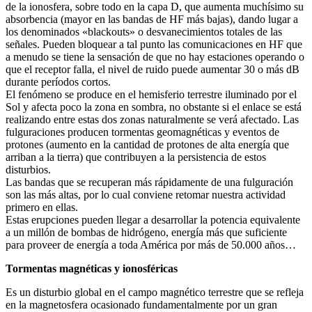
de la ionosfera, sobre todo en la capa D, que aumenta muchísimo su
absorbencia (mayor en las bandas de HF más bajas), dando lugar a
los denominados «blackouts» o desvanecimientos totales de las
señales. Pueden bloquear a tal punto las comunicaciones en HF que
a menudo se tiene la sensación de que no hay estaciones operando o
que el receptor falla, el nivel de ruido puede aumentar 30 o más dB
durante períodos cortos.
El fenómeno se produce en el hemisferio terrestre iluminado por el
Sol y afecta poco la zona en sombra, no obstante si el enlace se está
realizando entre estas dos zonas naturalmente se verá afectado. Las
fulguraciones producen tormentas geomagnéticas y eventos de
protones (aumento en la cantidad de protones de alta energía que
arriban a la tierra) que contribuyen a la persistencia de estos
disturbios.
Las bandas que se recuperan más rápidamente de una fulguración
son las más altas, por lo cual conviene retomar nuestra actividad
primero en ellas.
Estas erupciones pueden llegar a desarrollar la potencia equivalente
a un millón de bombas de hidrógeno, energía más que suficiente
para proveer de energía a toda América por más de 50.000 años…
Tormentas magnéticas y ionosféricas
Es un disturbio global en el campo magnético terrestre que se refleja
en la magnetosfera ocasionado fundamentalmente por un gran