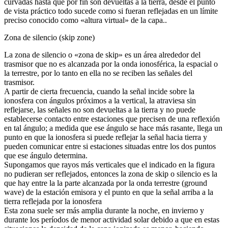
curvadas hasta que por fin son devueltas a la tierra, desde el punto
de vista práctico todo sucede como si fueran reflejadas en un límite
preciso conocido como «altura virtual» de la capa..
Zona de silencio (skip zone)
La zona de silencio o «zona de skip» es un área alrededor del
trasmisor que no es alcanzada por la onda ionosférica, la espacial o
la terrestre, por lo tanto en ella no se reciben las señales del
trasmisor.
A partir de cierta frecuencia, cuando la señal incide sobre la
ionosfera con ángulos próximos a la vertical, la atraviesa sin
reflejarse, las señales no son devueltas a la tierra y no puede
establecerse contacto entre estaciones que precisen de una reflexión
en tal ángulo; a medida que ese ángulo se hace más rasante, llega un
punto en que la ionosfera si puede reflejar la señal hacia tierra y
pueden comunicar entre si estaciones situadas entre los dos puntos
que ese ángulo determina.
Supongamos que rayos más verticales que el indicado en la figura
no pudieran ser reflejados, entonces la zona de skip o silencio es la
que hay entre la la parte alcanzada por la onda terrestre (ground
wave) de la estación emisora y el punto en que la señal arriba a la
tierra reflejada por la ionosfera
Esta zona suele ser más amplia durante la noche, en invierno y
durante los períodos de menor actividad solar debido a que en estas