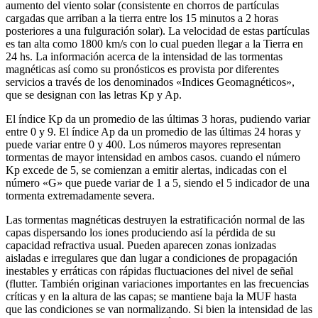
aumento del viento solar (consistente en chorros de partículas
cargadas que arriban a la tierra entre los 15 minutos a 2 horas
posteriores a una fulguración solar). La velocidad de estas partículas
es tan alta como 1800 km/s con lo cual pueden llegar a la Tierra en
24 hs. La información acerca de la intensidad de las tormentas
magnéticas así como su pronósticos es provista por diferentes
servicios a través de los denominados «Indices Geomagnéticos»,
que se designan con las letras Kp y Ap.
El índice Kp da un promedio de las últimas 3 horas, pudiendo variar
entre 0 y 9. El índice Ap da un promedio de las últimas 24 horas y
puede variar entre 0 y 400. Los números mayores representan
tormentas de mayor intensidad en ambos casos. cuando el número
Kp excede de 5, se comienzan a emitir alertas, indicadas con el
número «G» que puede variar de 1 a 5, siendo el 5 indicador de una
tormenta extremadamente severa.
Las tormentas magnéticas destruyen la estratificación normal de las
capas dispersando los iones produciendo así la pérdida de su
capacidad refractiva usual. Pueden aparecen zonas ionizadas
aisladas e irregulares que dan lugar a condiciones de propagación
inestables y erráticas con rápidas fluctuaciones del nivel de señal
(flutter. También originan variaciones importantes en las frecuencias
críticas y en la altura de las capas; se mantiene baja la MUF hasta
que las condiciones se van normalizando. Si bien la intensidad de las