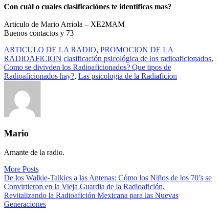
Con cuál o cuales clasificaciónes te identificas mas?
Articulo de Mario Arriola – XE2MAM
Buenos contactos y 73
ARTICULO DE LA RADIO
,
PROMOCION DE LA
RADIOAFICION
clasificación psicológica de los radioaficionados
,
Como se divivden los Radioaficionados? Que tipos de
Radioaficionados hay?
,
Las psicologia de la Radiaficion
Mario
Amante de la radio.
More Posts
Navegación
De los Walkie-Talkies a las Antenas: Cómo los Niños de los 70’s se
Convirtieron en la Vieja Guardia de la Radioafición.
de
Revitalizando la Radioafición Mexicana para las Nuevas
entradas
Generaciones