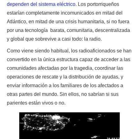
dependen del sistema eléctrico
. Los portorriqueños
W5WIN
estarían completamente incomunicados en mitad del
WAVELOG
Atlántico, en mitad de una crisis humanitaria, si no fuera
por una tecnología
barata, comunitaria, descentralizada
AUTENTIFICACIÓN DE MIEMBROS DEL
y global que sobrevive a casi todo: la radio.
Como viene siendo habitual, los radioaficionados se han
CRECJ
convertido en la única estructura capaz de acceder a las
MUMLA APP ( MUY FÁCIL )
comunidades afectadas por la tragedia, coordinar las
operaciones de rescate y la distribución de ayudas, y
enviar información a los familiares de los afectados a
otras partes del mundo. Sin ellos, no sabrían si sus
parientes están vivos o no.