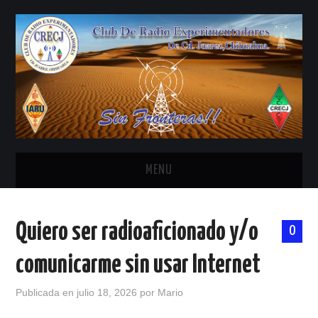
MENU
INICIO
Quiero ser radioaficionado y/o
0
ANTENAS Y ACCESORIOS
comunicarme sin usar Internet
AREDN
Publicada en
julio 18, 2026
por
Mario
BANDA CIVIL