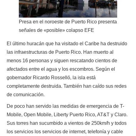
NUESTRAS ACTIVIDADES !
PATROCINADORES
Presa en el noroeste de Puerto Rico presenta
señales de «posible» colapso
EFE
PLAN DE BANDAS DE
El último huracán que ha visitado el Caribe ha destruido
RADIOAFICIONADOS EN MEXICO
las infraestructuras de Puerto Rico. Han muerto al
menos 16 personas y siguen rescatando cientos de
PROMOCIÓN DE LA RADIO AFICIÓN
afectados entre el agua y los escombros. Según el
gobernador Ricardo Rosselló, la isla está
PROPAGACIÓN
completamente destruida. También han caído sus redes
SALÓN DE LA FAMA DEL CRECJ
de comunicación.
De poco han servido las medidas de emergencia de T-
SOLICITUD DE INGRESO
Mobile, Open Mobile, Liberty Puerto Rico, AT&T y Claro.
Sus torres han sucumbido a vientos de 250km/h y todos
SOTA Y POTA
los servicios los servicios de internet, telefonía y cable