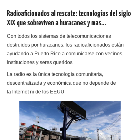
Radioaficionados al rescate: tecnologías del siglo
CONTACTO
XIX que sobreviven a huracanes y mas…
HISTORIA DE LA RADIO
Con todos los sistemas de telecomunicaciones
destruidos por huracanes, los radioaficionados están
IMÁGENES CRECJ
ayudando a Puerto Rico a comunicarse con vecinos,
LA PULGA MERCANTE
instituciones y seres queridos
La radio es la única tecnología comunitaria,
LITERATURA DE LA RADIO
descentralizada y económica que no depende de
la Internet ni de los EEUU
MIEMBROS ORIGINALES
MODOS DIGITALES
MORSE CW APRENDE Y MAS