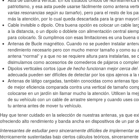
Asta de bandera vertical. En los Estados Unidos de Norteamérica 
patriotismo, y esa asta puede usarse fácilmente como antena verti
varias resonancias según su tamaño
), pero para el resto de los 
más la atención, por lo cual queda descartada para la gran mayorí
Cable invisible o dipolo. Otra buena opción es colocar un cable larg
a la distancia, o un dipolo o doblete con alimentación central sie
para colocarlo. Si cumplimos con esas limitaciones es una buena o
Antenas de Bucle magnético. Cuando no se pueden instalar antena
rendimiento necesario pero con mucho menor tamaño y como su as
antena “normal” y a que no se requiere altura para instalarlas, se
disimulamos como accesorios de comederos de pájaros o complem
Dipolos verticales cortos (
que de hecho funcionan mejor cerca del
adecuada pueden ser difíciles de detectar por los ojos ajenos a la r
Antenas de látigo cargadas, también conocidas como antenas tipo d
de mejor eficiencia comparada contra una vertical de tamaño com
colocarse en un jardín sin llamar mucho la atención. Utilicen la mej
de su vehículo con un cable de arrastre siempre y cuando uses co
tu antena antes de mover tu vehículo.
Hay que tener cuidado en la selección de nuestras antenas, ya que exis
ofreciendo alto rendimiento y banda ancha en dispositivos de un par d
Interesantes de estudiar pero sinceramente difíciles de implementar 
técnicamente sustentadas bajo ciertos cálculos teóricos, sinceramente 