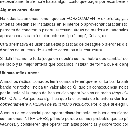
necesariamente siempre habrá algún costo que pagar por esos benefi
Algunas otras ideas:
No todas las antenas tienen que ser FORZOZAMENTE exteriores, ya qu
antenas pueden ser instaladas en el interior o aprovechar característic
paredes de concreto o piedra, si existen áreas de madera o material
aprovechadas para instalar antenas tipo “Loop”, Deltas, etc.
Otra alternativa es usar canaletas plásticas de desagüe o alerones o s
diseños de antenas de alambre cercanos a la estructura.
Si definitivamente todo juega en nuestra contra, habrá que cambiar de
de radio y la mejor antena que podamos instalar, de forma que el
con
Ultimas reflexiones:
A muchos radioaficionados les incomoda tener que re sintonizar la an
banda “estrecho” indica un valor alto de Q, que en consecuencia indic
por lo tanto si tu rango de frecuencias operativas es estrecho (
bajo ni
NOTICIA…. Porque eso significa que la eficiencia de tu antena
dentro
correctamente
A PESAR de su tamaño reducido
. Por lo que al eleg
Aunque no es esencial para operar discretamente, es bueno considerar
con antenas INTERIORES, primero porque es muy probable que se pre
vecinos
), y consideren que operar con altas potencias y sobre todo 