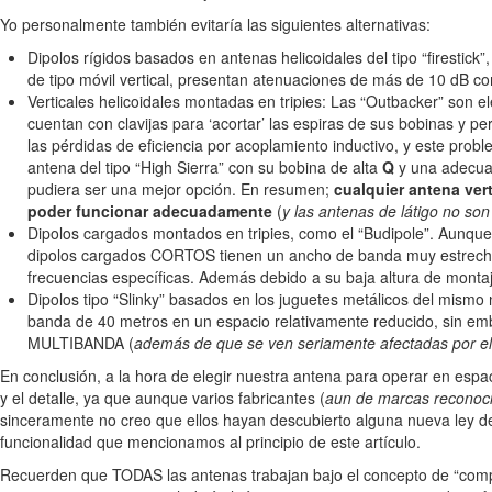
Yo personalmente también evitaría las siguientes alternativas:
Dipolos rígidos basados en antenas helicoidales del tipo “firestic
de tipo móvil vertical, presentan atenuaciones de más de 10 dB c
Verticales helicoidales montadas en tripies: Las “Outbacker” son e
cuentan con clavijas para ‘acortar’ las espiras de sus bobinas y p
las pérdidas de eficiencia por acoplamiento inductivo, y este probl
antena del tipo “High Sierra” con su bobina de alta
Q
y una adecuad
pudiera ser una mejor opción. En resumen;
cualquier antena ver
poder funcionar adecuadamente
(
y las antenas de látigo no son
Dipolos cargados montados en tripies, como el “Budipole”. Aunque 
dipolos cargados CORTOS tienen un ancho de banda muy estrecho y 
frecuencias específicas. Además debido a su baja altura de monta
Dipolos tipo “Slinky” basados en los juguetes metálicos del mismo
banda de 40 metros en un espacio relativamente reducido, sin em
MULTIBANDA (
además de que se ven seriamente afectadas por el
En conclusión, a la hora de elegir nuestra antena para operar en espac
y el detalle, ya que aunque varios fabricantes (
aun de marcas reconoc
sinceramente no creo que ellos hayan descubierto alguna nueva ley d
funcionalidad que mencionamos al principio de este artículo.
Recuerden que TODAS las antenas trabajan bajo el concepto de “comp