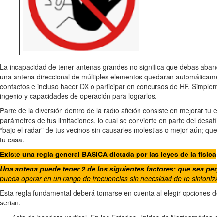
La incapacidad de tener antenas grandes no significa que debas aband
una antena direccional de múltiples elementos quedaran automáticam
contactos e incluso hacer DX o participar en concursos de HF. Simplem
ingenio y capacidades de operación para lograrlos.
Parte de la diversión dentro de la radio afición consiste en mejorar tu
parámetros de tus limitaciones, lo cual se convierte en parte del desa
“bajo el radar” de tus vecinos sin causarles molestias o mejor aún; qu
tu casa.
Existe una regla general BASICA dictada por las leyes de la física
Una antena puede tener 2 de los siguientes factores: que sea pe
pueda operar en un rango de frecuencias sin necesidad de re sintoniz
Esta regla fundamental deberá tomarse en cuenta al elegir opciones d
serian: