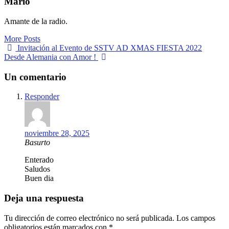
Mario
Amante de la radio.
More Posts
Navegación
Invitación al Evento de SSTV AD XMAS FIESTA 2022
Desde Alemania con Amor !
de
entradas
Un comentario
Responder
noviembre 28, 2025
Basurto
Enterado
Saludos
Buen dia
Deja una respuesta
Tu dirección de correo electrónico no será publicada.
Los campos
obligatorios están marcados con
*