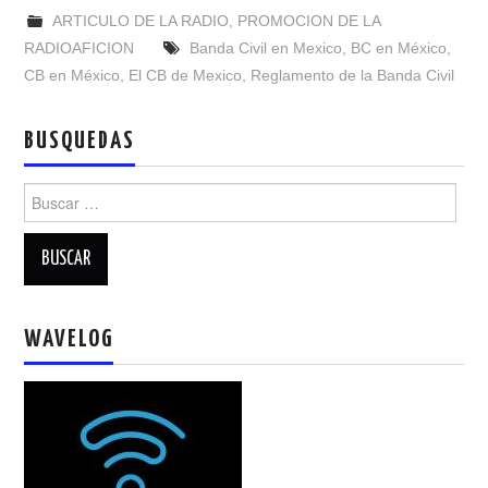
NUESTRAS ACTIVIDADES !
ARTICULO DE LA RADIO
,
PROMOCION DE LA
RADIOAFICION
Banda Civil en Mexico
,
BC en México
,
PATROCINADORES
CB en México
,
El CB de Mexico
,
Reglamento de la Banda Civil
PLAN DE BANDAS DE
BUSQUEDAS
RADIOAFICIONADOS EN MEXICO
Buscar:
PROMOCIÓN DE LA RADIO AFICIÓN
PROPAGACIÓN
WAVELOG
SALÓN DE LA FAMA DEL CRECJ
SOLICITUD DE INGRESO
SOTA Y POTA