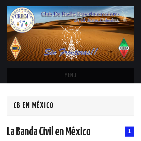
MENU
INICIO
CB EN MÉXICO
ANTENAS Y ACCESORIOS
AREDN
La Banda Civil en México
1
BANDA CIVIL