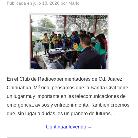
Publicada en
julio 18, 2026
por
Mario
CONTACTO
HISTORIA DE LA RADIO
IMÁGENES CRECJ
LA PULGA MERCANTE
LITERATURA DE LA RADIO
En el Club de Radioexperimentadores de Cd. Juárez,
Chihuahua, México, pensamos que la Banda Civil tiene
MIEMBROS ORIGINALES
un lugar muy importante en las telecomunicaciones de
emergencia, avisos y entretenimiento. Tambien creemos
MODOS DIGITALES
que, sin lugar a dudas, es un granero de futuros…
MORSE CW APRENDE Y MAS
Continuar leyendo
→