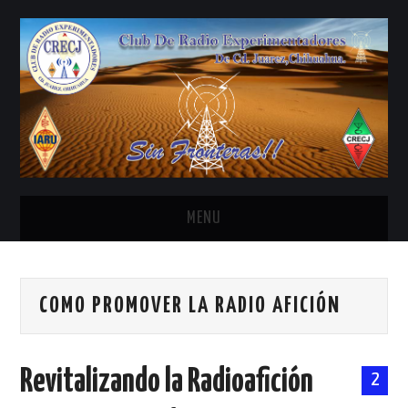
MENU
INICIO
COMO PROMOVER LA RADIO AFICIÓN
ANTENAS Y ACCESORIOS
AREDN
Revitalizando la Radioafición
2
BANDA CIVIL