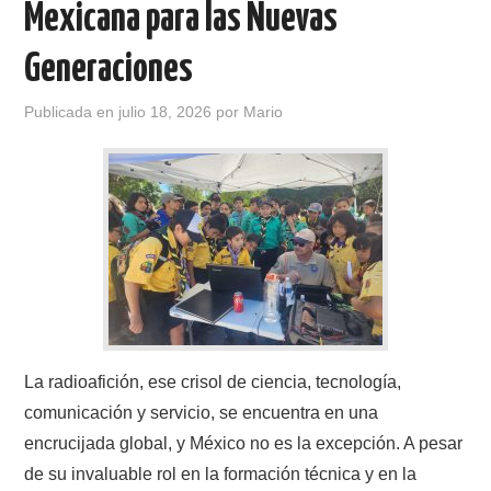
Mexicana para las Nuevas
CONTACTO
Generaciones
HISTORIA DE LA RADIO
Publicada en
julio 18, 2026
por
Mario
IMÁGENES CRECJ
LA PULGA MERCANTE
LITERATURA DE LA RADIO
MIEMBROS ORIGINALES
La radioafición, ese crisol de ciencia, tecnología,
MODOS DIGITALES
comunicación y servicio, se encuentra en una
MORSE CW APRENDE Y MAS
encrucijada global, y México no es la excepción. A pesar
de su invaluable rol en la formación técnica y en la