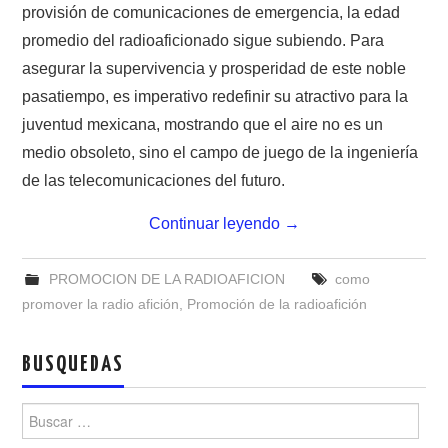
NUESTRAS ACTIVIDADES !
provisión de comunicaciones de emergencia, la edad
promedio del radioaficionado sigue subiendo. Para
PATROCINADORES
asegurar la supervivencia y prosperidad de este noble
pasatiempo, es imperativo redefinir su atractivo para la
PLAN DE BANDAS DE
juventud mexicana, mostrando que el aire no es un
medio obsoleto, sino el campo de juego de la ingeniería
RADIOAFICIONADOS EN MEXICO
de las telecomunicaciones del futuro.
PROMOCIÓN DE LA RADIO AFICIÓN
Continuar leyendo
→
PROPAGACIÓN
PROMOCION DE LA RADIOAFICION
como
promover la radio afición
,
Promoción de la radioafición
SALÓN DE LA FAMA DEL CRECJ
SOLICITUD DE INGRESO
BUSQUEDAS
Buscar:
SOTA Y POTA