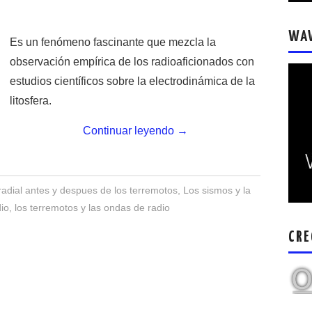
WA
Es un fenómeno fascinante que mezcla la
observación empírica de los radioaficionados con
estudios científicos sobre la electrodinámica de la
litosfera.
Continuar leyendo
→
 radial antes y despues de los terremotos
,
Los sismos y la
dio
,
los terremotos y las ondas de radio
CRE