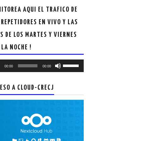
ITOREA AQUI EL TRAFICO DE
 REPETIDORES EN VIVO Y LAS
S DE LOS MARTES Y VIERNES
 LA NOCHE !
oductor
Utiliza
00:00
00:00
las
teclas
de
ESO A CLOUD-CRECJ
flecha
arriba/abajo
para
aumentar
o
disminuir