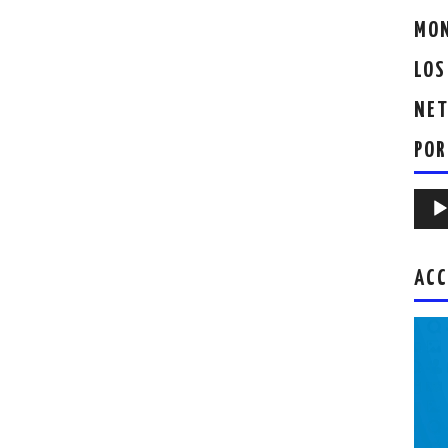
MON
LOS
NET
POR
Repr
de
audio
ACC