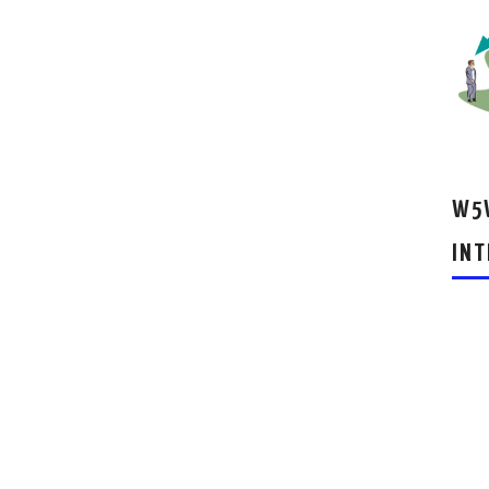
W5W
INT