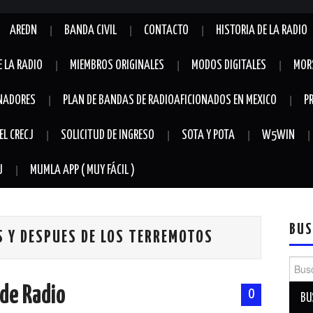
AREDN
BANDA CIVIL
CONTACTO
HISTORIA DE LA RADIO
E LA RADIO
MIEMBROS ORIGINALES
MODOS DIGITALES
MOR
NADORES
PLAN DE BANDAS DE RADIOAFICIONADOS EN MEXICO
P
EL CRECJ
SOLICITUD DE INGRESO
SOTA Y POTA
W5WIN
J
MUMLA APP ( MUY FÁCIL )
BUS
S Y DESPUES DE LOS TERREMOTOS
Busca
 de Radio
0