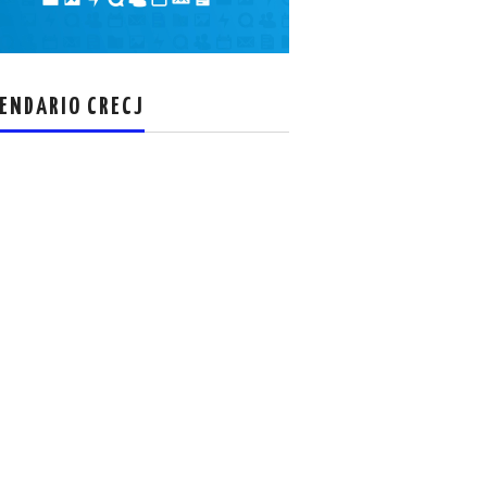
el
volumen.
ENDARIO CRECJ