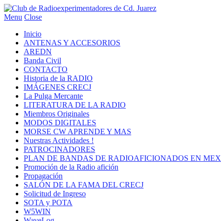
Menu
Close
Inicio
ANTENAS Y ACCESORIOS
AREDN
Banda Civil
CONTACTO
Historia de la RADIO
IMÁGENES CRECJ
La Pulga Mercante
LITERATURA DE LA RADIO
Miembros Originales
MODOS DIGITALES
MORSE CW APRENDE Y MAS
Nuestras Actividades !
PATROCINADORES
PLAN DE BANDAS DE RADIOAFICIONADOS EN MEX
Promoción de la Radio afición
Propagación
SALÓN DE LA FAMA DEL CRECJ
Solicitud de Ingreso
SOTA y POTA
W5WIN
WaveLog