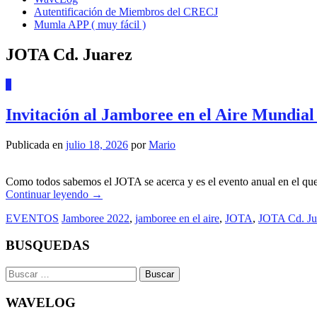
Autentificación de Miembros del CRECJ
Mumla APP ( muy fácil )
JOTA Cd. Juarez
0
Invitación al Jamboree en el Aire Mundial 
Publicada en
julio 18, 2026
por
Mario
Como todos sabemos el JOTA se acerca y es el evento anual en el que 
Continuar leyendo
→
EVENTOS
Jamboree 2022
,
jamboree en el aire
,
JOTA
,
JOTA Cd. Ju
BUSQUEDAS
Buscar:
WAVELOG