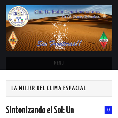
MENU
INICIO
LA MUJER DEL CLIMA ESPACIAL
ANTENAS Y ACCESORIOS
AREDN
Sintonizando el Sol: Un
0
BANDA CIVIL