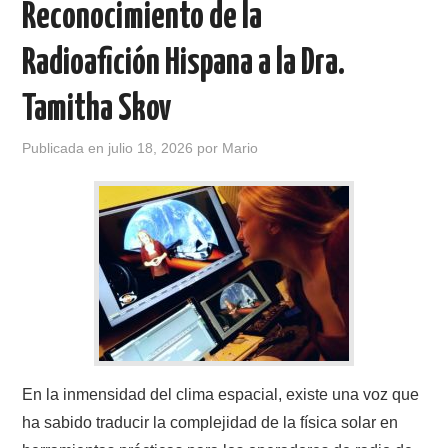
Reconocimiento de la
CONTACTO
Radioafición Hispana a la Dra.
HISTORIA DE LA RADIO
Tamitha Skov
IMÁGENES CRECJ
Publicada en
julio 18, 2026
por
Mario
LA PULGA MERCANTE
LITERATURA DE LA RADIO
MIEMBROS ORIGINALES
MODOS DIGITALES
En la inmensidad del clima espacial, existe una voz que
MORSE CW APRENDE Y MAS
ha sabido traducir la complejidad de la física solar en