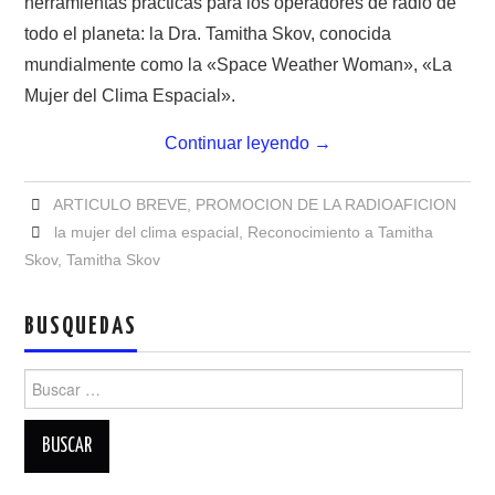
herramientas prácticas para los operadores de radio de
NUESTRAS ACTIVIDADES !
todo el planeta: la Dra. Tamitha Skov, conocida
PATROCINADORES
mundialmente como la «Space Weather Woman», «La
Mujer del Clima Espacial».
PLAN DE BANDAS DE
Continuar leyendo
→
RADIOAFICIONADOS EN MEXICO
ARTICULO BREVE
,
PROMOCION DE LA RADIOAFICION
PROMOCIÓN DE LA RADIO AFICIÓN
la mujer del clima espacial
,
Reconocimiento a Tamitha
Skov
,
Tamitha Skov
PROPAGACIÓN
BUSQUEDAS
SALÓN DE LA FAMA DEL CRECJ
Buscar:
SOLICITUD DE INGRESO
SOTA Y POTA