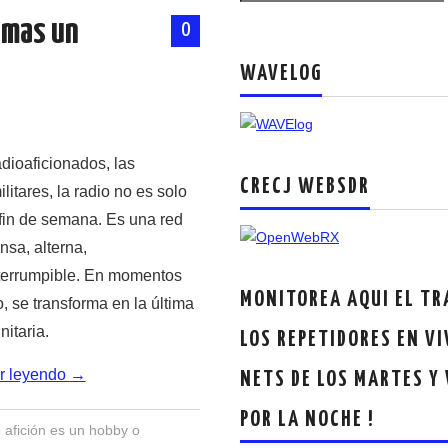
s mas un
0
WAVELOG
dioaficionados, las
CRECJ WEBSDR
ilitares, la radio no es solo
 fin de semana. Es una red
sa, alterna,
nterrumpible. En momentos
MONITOREA AQUI EL TR
, se transforma en la última
itaria.
LOS REPETIDORES EN VI
r leyendo
→
NETS DE LOS MARTES Y
POR LA NOCHE !
 afición es un hobby o