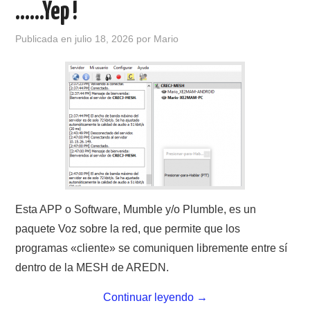
……Yep !
CONTACTO
Publicada en
julio 18, 2026
por
Mario
HISTORIA DE LA RADIO
IMÁGENES CRECJ
LA PULGA MERCANTE
LITERATURA DE LA RADIO
MIEMBROS ORIGINALES
Esta APP o Software, Mumble y/o Plumble, es un
paquete Voz sobre la red, que permite que los
MODOS DIGITALES
programas «cliente» se comuniquen libremente entre sí
dentro de la MESH de AREDN.
MORSE CW APRENDE Y MAS
Continuar leyendo
→