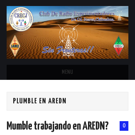
MENU
INICIO
PLUMBLE EN AREDN
ANTENAS Y ACCESORIOS
AREDN
Mumble trabajando en AREDN?
0
BANDA CIVIL