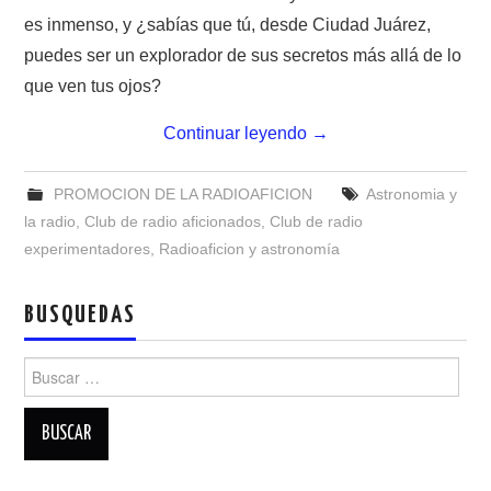
NUESTRAS ACTIVIDADES !
es inmenso, y ¿sabías que tú, desde Ciudad Juárez,
puedes ser un explorador de sus secretos más allá de lo
PATROCINADORES
que ven tus ojos?
PLAN DE BANDAS DE
Continuar leyendo
→
RADIOAFICIONADOS EN MEXICO
PROMOCION DE LA RADIOAFICION
Astronomia y
la radio
,
Club de radio aficionados
,
Club de radio
PROMOCIÓN DE LA RADIO AFICIÓN
experimentadores
,
Radioaficion y astronomía
PROPAGACIÓN
BUSQUEDAS
SALÓN DE LA FAMA DEL CRECJ
Buscar:
SOLICITUD DE INGRESO
SOTA Y POTA