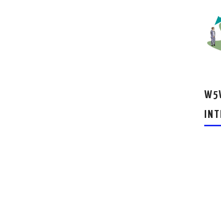
W5W
INT