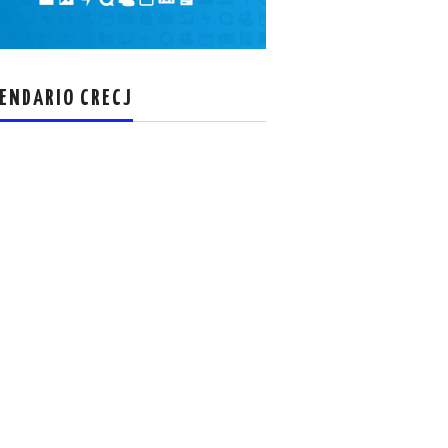
el
volumen.
ENDARIO CRECJ