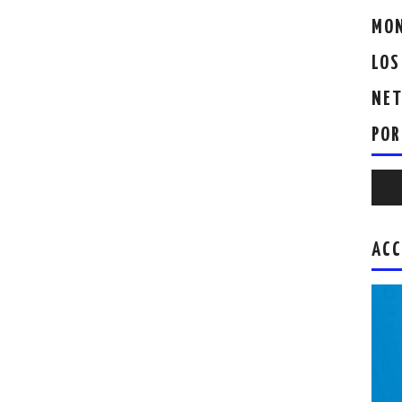
MON
LOS
NET
POR
Repr
de
audio
ACC