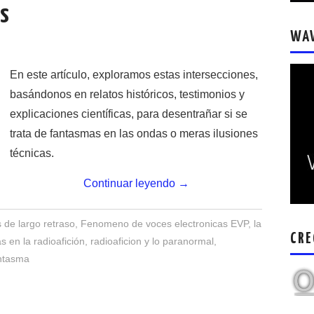
as
WA
En este artículo, exploramos estas intersecciones,
basándonos en relatos históricos, testimonios y
explicaciones científicas, para desentrañar si se
trata de fantasmas en las ondas o meras ilusiones
técnicas.
Continuar leyendo
→
 de largo retraso
,
Fenomeno de voces electronicas EVP
,
la
CRE
s en la radioafición
,
radioaficion y lo paranormal
,
antasma