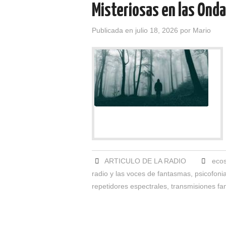
Misteriosas en las Ond
Publicada en
julio 18, 2026
por
Mario
ARTICULO DE LA RADIO
ecos
radio y las voces de fantasmas
,
psicofonia
repetidores espectrales
,
transmisiones f