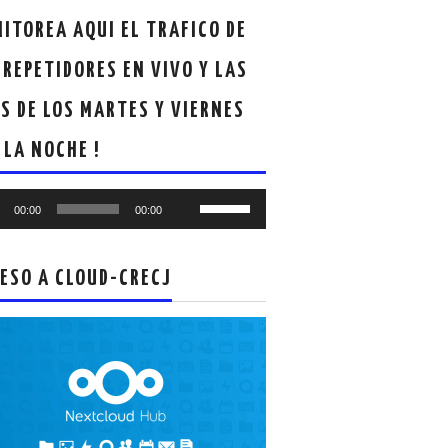
ITOREA AQUI EL TRAFICO DE
 REPETIDORES EN VIVO Y LAS
S DE LOS MARTES Y VIERNES
 LA NOCHE !
oductor
Utiliza
00:00
00:00
las
teclas
de
ESO A CLOUD-CRECJ
flecha
arriba/abajo
para
aumentar
o
disminuir