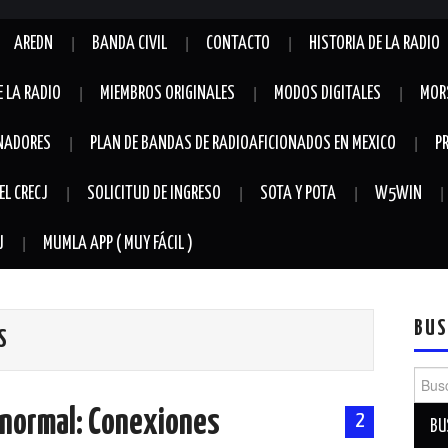
AREDN
BANDA CIVIL
CONTACTO
HISTORIA DE LA RADIO
E LA RADIO
MIEMBROS ORIGINALES
MODOS DIGITALES
MOR
NADORES
PLAN DE BANDAS DE RADIOAFICIONADOS EN MEXICO
P
EL CRECJ
SOLICITUD DE INGRESO
SOTA Y POTA
W5WIN
J
MUMLA APP ( MUY FÁCIL )
BUS
S
Busca
ranormal: Conexiones
2