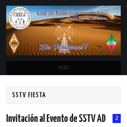
MENU
INICIO
SSTV FIESTA
ANTENAS Y ACCESORIOS
AREDN
Invitación al Evento de SSTV AD
2
BANDA CIVIL