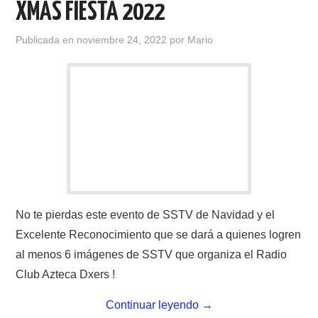
XMAS FIESTA 2022
CONTACTO
Publicada en
noviembre 24, 2022
por
Mario
HISTORIA DE LA RADIO
IMÁGENES CRECJ
LA PULGA MERCANTE
LITERATURA DE LA RADIO
MIEMBROS ORIGINALES
No te pierdas este evento de SSTV de Navidad y el
Excelente Reconocimiento que se dará a quienes logren
MODOS DIGITALES
al menos 6 imágenes de SSTV que organiza el Radio
Club Azteca Dxers !
MORSE CW APRENDE Y MAS
Continuar leyendo
→