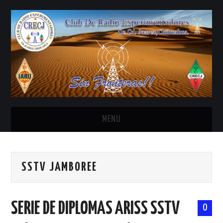
MENU
INICIO
SSTV JAMBOREE
ANTENAS Y ACCESORIOS
AREDN
SERIE DE DIPLOMAS ARISS SSTV
0
BANDA CIVIL