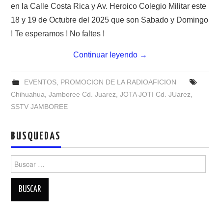
NUESTRAS ACTIVIDADES !
en la Calle Costa Rica y Av. Heroico Colegio Militar este
18 y 19 de Octubre del 2025 que son Sabado y Domingo
PATROCINADORES
! Te esperamos ! No faltes !
PLAN DE BANDAS DE
Continuar leyendo
→
RADIOAFICIONADOS EN MEXICO
EVENTOS
,
PROMOCION DE LA RADIOAFICION
Chihuahua
,
Jamboree Cd. Juarez
,
JOTA JOTI Cd. JUarez
,
PROMOCIÓN DE LA RADIO AFICIÓN
SSTV JAMBOREE
PROPAGACIÓN
BUSQUEDAS
SALÓN DE LA FAMA DEL CRECJ
Buscar:
SOLICITUD DE INGRESO
SOTA Y POTA