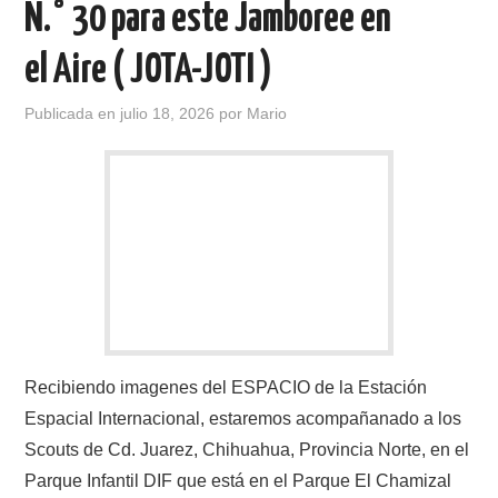
N.° 30 para este Jamboree en
CONTACTO
el Aire ( JOTA-JOTI )
HISTORIA DE LA RADIO
Publicada en
julio 18, 2026
por
Mario
IMÁGENES CRECJ
LA PULGA MERCANTE
LITERATURA DE LA RADIO
MIEMBROS ORIGINALES
Recibiendo imagenes del ESPACIO de la Estación
MODOS DIGITALES
Espacial Internacional, estaremos acompañanado a los
MORSE CW APRENDE Y MAS
Scouts de Cd. Juarez, Chihuahua, Provincia Norte, en el
Parque Infantil DIF que está en el Parque El Chamizal