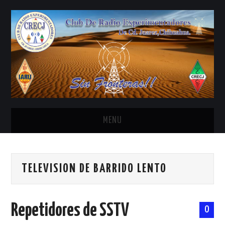
MENU
INICIO
TELEVISION DE BARRIDO LENTO
ANTENAS Y ACCESORIOS
AREDN
Repetidores de SSTV
0
BANDA CIVIL