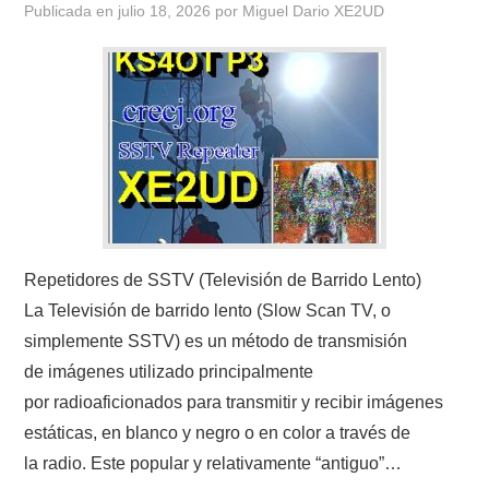
Publicada en
julio 18, 2026
por
Miguel Dario XE2UD
CONTACTO
HISTORIA DE LA RADIO
IMÁGENES CRECJ
LA PULGA MERCANTE
LITERATURA DE LA RADIO
Repetidores de SSTV (Televisión de Barrido Lento)
La Televisión de barrido lento (Slow Scan TV, o
MIEMBROS ORIGINALES
simplemente SSTV) es un método de transmisión
de imágenes utilizado principalmente
MODOS DIGITALES
por radioaficionados para transmitir y recibir imágenes
estáticas, en blanco y negro o en color a través de
MORSE CW APRENDE Y MAS
la radio. Este popular y relativamente “antiguo”…