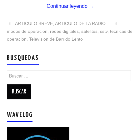
NUESTRAS ACTIVIDADES !
Continuar leyendo
→
PATROCINADORES
ARTICULO BREVE
,
ARTICULO DE LA RADIO
modos de operacion
,
redes digitales
,
satelites
,
sstv
,
tecnicas de
PLAN DE BANDAS DE
operacion
,
Television de Barrido Lento
RADIOAFICIONADOS EN MEXICO
BUSQUEDAS
PROMOCIÓN DE LA RADIO AFICIÓN
Buscar:
PROPAGACIÓN
SALÓN DE LA FAMA DEL CRECJ
SOLICITUD DE INGRESO
WAVELOG
SOTA Y POTA