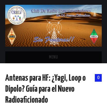
MENU
INICIO
Antenas para HF: ¿Yagi, Loop o
0
ANTENAS Y ACCESORIOS
Dipolo? Guía para el Nuevo
AREDN
Radioaficionado
BANDA CIVIL