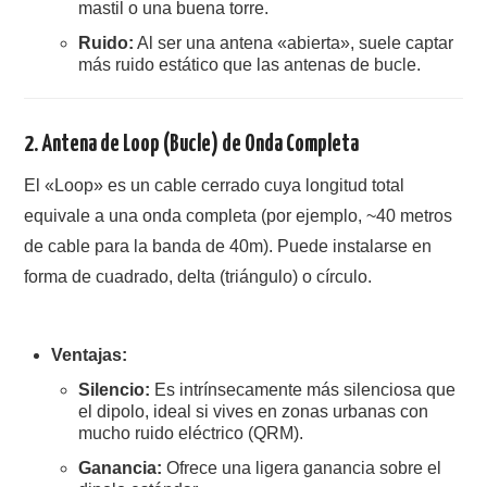
mastil o una buena torre.
W5WIN
Ruido:
Al ser una antena «abierta», suele captar
más ruido estático que las antenas de bucle.
WAVELOG
AUTENTIFICACIÓN DE MIEMBROS DEL
2. Antena de Loop (Bucle) de Onda Completa
CRECJ
El «Loop» es un cable cerrado cuya longitud total
equivale a una onda completa (por ejemplo, ~40 metros
MUMLA APP ( MUY FÁCIL )
de cable para la banda de 40m).
Puede instalarse en
forma de cuadrado, delta (triángulo) o círculo.
Ventajas:
Silencio:
Es intrínsecamente más silenciosa que
el dipolo, ideal si vives en zonas urbanas con
mucho ruido eléctrico (QRM).
Ganancia:
Ofrece una ligera ganancia sobre el