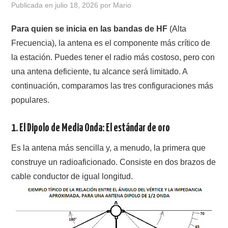
Publicada en
julio 18, 2026
por
Mario
CONTACTO
Para quien se inicia en las bandas de HF
(Alta
Frecuencia), la antena es el componente más crítico de
HISTORIA DE LA RADIO
la estación. Puedes tener el radio más costoso, pero con
una antena deficiente, tu alcance será limitado. A
IMÁGENES CRECJ
continuación, comparamos las tres configuraciones más
populares.
LA PULGA MERCANTE
LITERATURA DE LA RADIO
1. El Dipolo de Media Onda: El estándar de oro
Es la antena más sencilla y, a menudo, la primera que
MIEMBROS ORIGINALES
construye un radioaficionado. Consiste en dos brazos de
cable conductor de igual longitud.
MODOS DIGITALES
MORSE CW APRENDE Y MAS