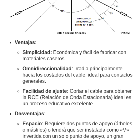
NUESTRAS ACTIVIDADES !
PATROCINADORES
PLAN DE BANDAS DE
Ventajas:
RADIOAFICIONADOS EN MEXICO
Simplicidad:
Económica y fácil de fabricar con
materiales caseros.
PROMOCIÓN DE LA RADIO AFICIÓN
Omnidireccionalidad:
Irradia principalmente
hacia los costados del cable, ideal para contactos
generales.
PROPAGACIÓN
Facilidad de ajuste:
Cortar el cable para obtener
SALÓN DE LA FAMA DEL CRECJ
la ROE (Relación de Onda Estacionaria) ideal es
un proceso educativo excelente.
SOLICITUD DE INGRESO
Desventajas:
Espacio:
Requiere dos puntos de apoyo (árboles
SOTA Y POTA
o mástiles) o tendrá que ser instalada como «V»
invertida con un solo punto de apoyo, un gran