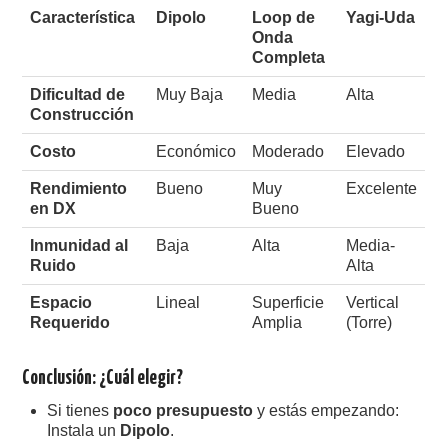
Característica
Dipolo
Loop de
Yagi-Uda
Onda
Completa
Dificultad de
Muy Baja
Media
Alta
Construcción
Costo
Económico
Moderado
Elevado
Rendimiento
Bueno
Muy
Excelente
en DX
Bueno
Inmunidad al
Baja
Alta
Media-
Ruido
Alta
Espacio
Lineal
Superficie
Vertical
Requerido
Amplia
(Torre)
Conclusión: ¿Cuál elegir?
Si tienes
poco presupuesto
y estás empezando:
Instala un
Dipolo
.