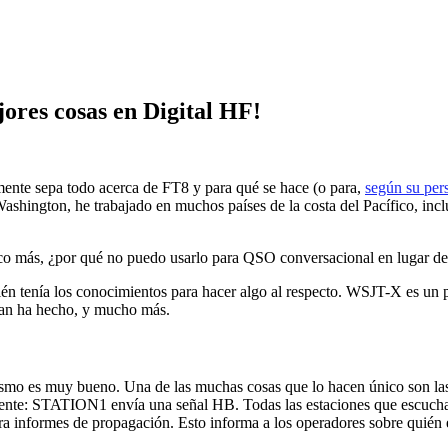
ores cosas en Digital HF!
mente sepa todo acerca de FT8 y para qué se hace (o para,
según su per
shington, he trabajado en muchos países de la costa del Pacífico, inc
co más, ¿por qué no puedo usarlo para QSO conversacional en lugar de
 tenía los conocimientos para hacer algo al respecto. WSJT-X es un pr
rdan ha hecho, y mucho más.
smo es muy bueno. Una de las muchas cosas que lo hacen único son las
uiente: STATION1 envía una señal HB. Todas las estaciones que escuc
a informes de propagación. Esto informa a los operadores sobre quién