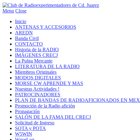
Menu
Close
Inicio
ANTENAS Y ACCESORIOS
AREDN
Banda Civil
CONTACTO
Historia de la RADIO
IMÁGENES CRECJ
La Pulga Mercante
LITERATURA DE LA RADIO
Miembros Originales
MODOS DIGITALES
MORSE CW APRENDE Y MAS
Nuestras Actividades !
PATROCINADORES
PLAN DE BANDAS DE RADIOAFICIONADOS EN MEX
Promoción de la Radio afición
Propagación
SALÓN DE LA FAMA DEL CRECJ
Solicitud de Ingreso
SOTA y POTA
W5WIN
WaveLog