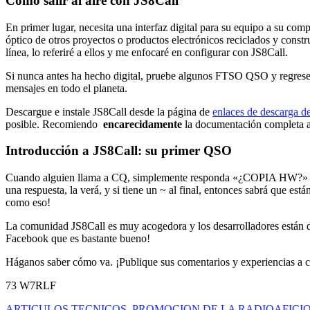
Cómo salir al aire con JS8Call
En primer lugar, necesita una interfaz digital para su equipo a su com
óptico de otros proyectos o productos electrónicos reciclados y cons
línea, lo referiré a ellos y me enfocaré en configurar con JS8Call.
Si nunca antes ha hecho digital, pruebe algunos FTSO QSO y regrese.
mensajes en todo el planeta.
Descargue e instale JS8Call desde la página de
enlaces de descarga d
posible. Recomiendo
encarecidamente
la documentación completa ant
Introducción a JS8Call: su primer QSO
Cuando alguien llama a CQ, simplemente responda «¿COPIA HW?» Y as
una respuesta, la verá, y si tiene un ~ al final, entonces sabrá que e
como eso!
La comunidad JS8Call es muy acogedora y los desarrolladores están 
Facebook que es bastante bueno!
Háganos saber cómo va. ¡Publique sus comentarios y experiencias a 
73 W7RLF
ARTICULOS TECNICOS
,
PROMOCION DE LA RADIOAFICI