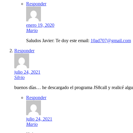
Responder
enero 19, 2020
Mario
Saludos Javier: Te doy este email:
10ad707@gmail.com
Responder
julio 24, 2021
Silvio
buenos días… he descargado el programa JS8call y realicé al
Responder
julio 24, 2021
Mario