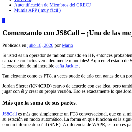
Autentificación de Miembros del CRECJ
Mumla APP ( muy fácil )
6
Comenzando con JS8Call – ¡Una de las mej
Publicada en
julio 18, 2026
por
Mario
Si usted es un operador de radioaficionado en HF, entonces probable
capaz de contactos verdaderamente mundiales! Aquí en el estado de Wa
la excepción de mi increíble
caña Jackite
.
Tan elegante como es FT8, a veces puede dejarlo con ganas de un po
Jordan Sherer (KN4CRD) estuvo de acuerdo con esa idea, pero también
jugar con él y crear su propia versión. Eso es exactamente lo que Jo
Más que la suma de sus partes.
JS8Call
es más que simplemente un FT8 conversacional, que en sí mi
su estación en modo automático. La forma en que funciona es la sig
con un informe de señal (SNR). A diferencia de WSPR, esto no es par