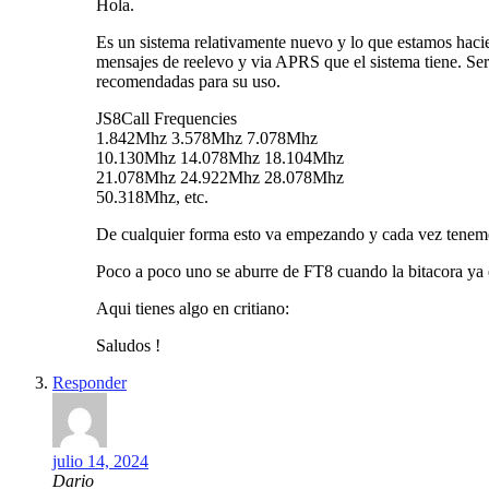
Hola.
Es un sistema relativamente nuevo y lo que estamos hac
mensajes de reelevo y via APRS que el sistema tiene. Ser’
recomendadas para su uso.
JS8Call Frequencies
1.842Mhz 3.578Mhz 7.078Mhz
10.130Mhz 14.078Mhz 18.104Mhz
21.078Mhz 24.922Mhz 28.078Mhz
50.318Mhz, etc.
De cualquier forma esto va empezando y cada vez tenemos
Poco a poco uno se aburre de FT8 cuando la bitacora ya e
Aqui tienes algo en critiano:
Saludos !
Responder
julio 14, 2024
Dario