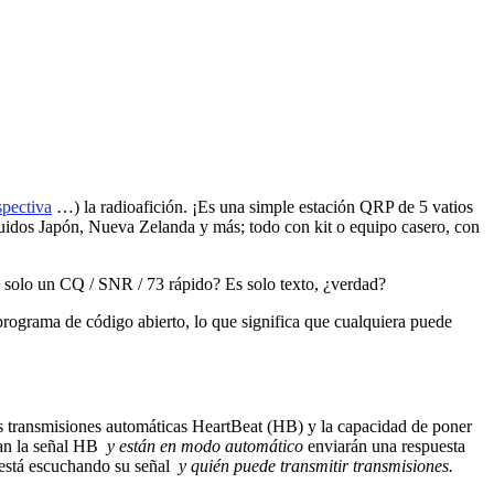
spectiva
…) la radioafición. ¡Es una simple estación QRP de 5 vatios
luidos Japón, Nueva Zelanda y más; todo con kit o equipo casero, con
 solo un CQ / SNR / 73 rápido? Es solo texto, ¿verdad?
ograma de código abierto, lo que significa que cualquiera puede
 transmisiones automáticas HeartBeat (HB) y la capacidad de poner
han la señal HB
y están en modo automático
enviarán una respuesta
 está escuchando su señal
y quién puede transmitir transmisiones.