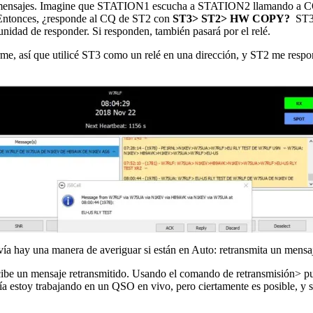
ir mensajes. Imagine que STATION1 escucha a STATION2 llamando a CQ,
Entonces, ¿responde al CQ de ST2 con
ST3> ST2> HW COPY?
ST3 
unidad de responder. Si responden, también pasará por el relé.
, así que utilicé ST3 como un relé en una dirección, y ST2 me respon
avía hay una manera de averiguar si están en Auto: retransmita un mens
ecibe un mensaje retransmitido. Usando el comando de retransmisión> pu
a estoy trabajando en un QSO en vivo, pero ciertamente es posible, y s