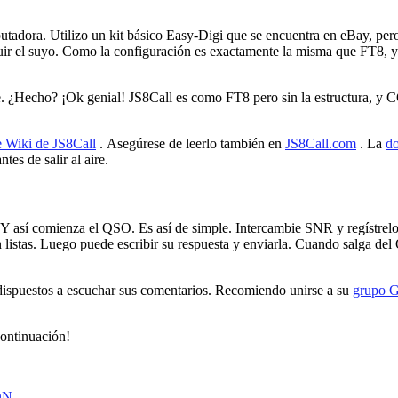
putadora. Utilizo un kit básico Easy-Digi que se encuentra en eBay, per
truir el suyo. Como la configuración es exactamente la misma que FT8,
 ¿Hecho? ¡Ok genial! JS8Call es como FT8 pero sin la estructura, y C
e Wiki de JS8Call
. Asegúrese de leerlo también en
JS8Call.com
. La
d
es de salir al aire.
í comienza el QSO. Es así de simple. Intercambie SNR y regístrelo 
stán listas. Luego puede escribir su respuesta y enviarla. Cuando salga 
dispuestos a escuchar sus comentarios. Recomiendo unirse a su
grupo G
continuación!
ON