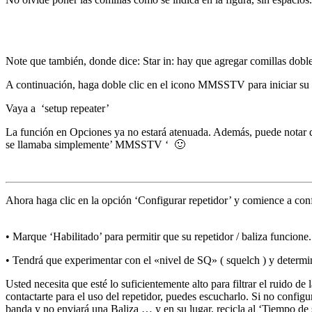
Note que también, donde dice: Star in: hay que agregar comillas dobles 
A continuación, haga doble clic en el icono MMSSTV para iniciar
Vaya a
‘setup repeater’
La función en Opciones ya no estará atenuada.
Además, puede notar 
se llamaba simplemente’ MMSSTV ‘ 🙂
Ahora haga clic en la opción ‘Configurar repetidor’ y comience a conf
•
Marque ‘Habilitado’ para permitir que su repetidor / baliza funcione.
•
Tendrá que experimentar con el «nivel de SQ» ( squelch ) y determi
Usted necesita que esté lo suficientemente alto para filtrar el ruido d
contactarte para el uso del repetidor, puedes escucharlo.
Si no configu
banda y no enviará una
Baliza … y en su lugar, recicla al ‘Tiempo de 