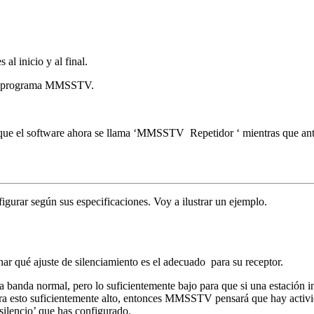
al inicio y al final.
 su programa MMSSTV.
que el software ahora se llama ‘MMSSTV
Repetidor ‘ mientras que an
igurar según sus especificaciones.
Voy a ilustrar un ejemplo
.
nar qué ajuste de silenciamiento es el adecuado
para su receptor.
e la banda normal, pero lo suficientemente bajo para que
si una estación i
ra esto
suficientemente alto, entonces MMSSTV pensará que hay activi
silencio’ que has configurado.