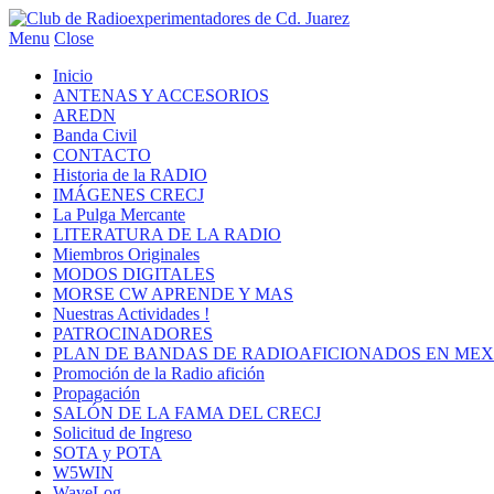
Menu
Close
Inicio
ANTENAS Y ACCESORIOS
AREDN
Banda Civil
CONTACTO
Historia de la RADIO
IMÁGENES CRECJ
La Pulga Mercante
LITERATURA DE LA RADIO
Miembros Originales
MODOS DIGITALES
MORSE CW APRENDE Y MAS
Nuestras Actividades !
PATROCINADORES
PLAN DE BANDAS DE RADIOAFICIONADOS EN MEX
Promoción de la Radio afición
Propagación
SALÓN DE LA FAMA DEL CRECJ
Solicitud de Ingreso
SOTA y POTA
W5WIN
WaveLog