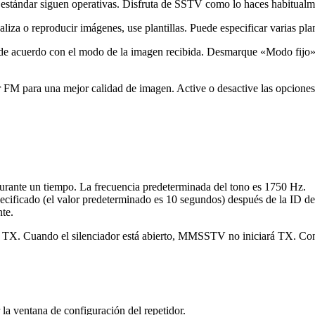
estándar siguen operativas. Disfruta de SSTV como lo haces habitualm
liza o reproducir imágenes, use plantillas. Puede especificar varias plant
 de acuerdo con el modo de la imagen recibida. Desmarque «Modo fijo
or FM para una mejor calidad de imagen. Active o desactive las opcion
ante un tiempo. La frecuencia predeterminada del tono es 1750 Hz.
ficado (el valor predeterminado es 10 segundos) después de la ID de
te.
e TX. Cuando el silenciador está abierto, MMSSTV no iniciará TX. Con
la ventana de configuración del repetidor.