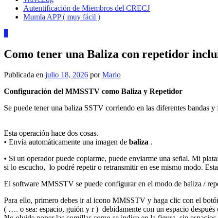
Autentificación de Miembros del CRECJ
Mumla APP ( muy fácil )
0
Como tener una Baliza con repetidor incl
Publicada en
julio 18, 2026
por
Mario
Configuración del MMSSTV como Baliza y Repetidor
Se puede tener una baliza SSTV corriendo en las diferentes bandas
y 
Esta operación hace dos cosas.
•
Envía automáticamente una
imagen de
baliza
.
•
Si un operador puede copiarme, puede enviarme una señal.
Mi plata
si lo escucho, lo podré repetir o retransmitir
en ese mismo modo.
Est
El software MMSSTV se puede configurar en el modo de baliza / repe
Para ello, primero debes ir al icono MMSSTV
y haga clic con el botó
( …. o sea: espacio, guión y r ) debidamente con un espacio desp
No olvide poner las comillas como se indica en la figura, sin espacios.