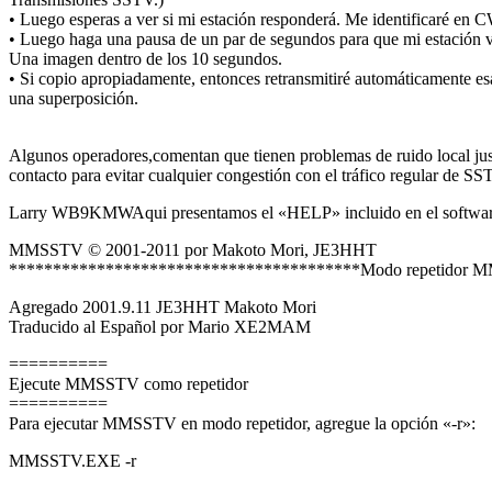
•
Luego esperas a ver si mi estación responderá.
Me identificaré en C
•
Luego haga una pausa de un par de segundos para que mi estación 
Una imagen dentro de los 10 segundos.
•
Si copio apropiadamente, entonces retransmitiré automáticamente es
una superposición.
Algunos operadores,comentan que tienen problemas de ruido local just
contacto para evitar cualquier
congestión con el tráfico regular de SS
Larry WB9KMW
Aqui presentamos el «HELP» incluido en el softwar
MMSSTV © 2001-2011 por Makoto Mori, JE3HHT
****************************************Modo repetidor
Agregado 2001.9.11 JE3HHT Makoto Mori
Traducido al Español por Mario XE2MAM
==========
Ejecute MMSSTV como repetidor
==========
Para ejecutar MMSSTV en modo repetidor, agregue la opción «-r»:
MMSSTV.EXE -r