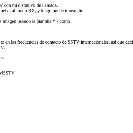
W con mi distintivo de llamada.
vuelva al modo RX, y luego puede transmitir
a imagen usando la plantilla # 7 como
o en las frecuencias de contacto de SSTV internacionales, a
sí que dec
TV.
e:
 MMSSTV