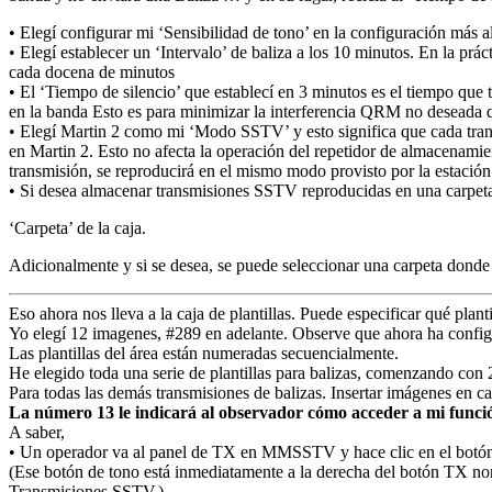
•
Elegí configurar mi ‘Sensibilidad de tono’ en la configuración más al
•
Elegí establecer un ‘Intervalo’ de baliza a los 10 minutos.
En la prác
cada docena de minutos
•
El ‘Tiempo de silencio’ que establecí en 3 minutos es el tiempo que t
en la banda
Esto es para minimizar la interferencia QRM no deseada q
•
Elegí Martin 2 como mi ‘Modo SSTV’ y esto significa que cada tran
en Martin 2. Esto no afecta la operación del repetidor de almacenami
transmisión, se reproducirá en el mismo modo provisto por la estación
•
Si desea almacenar transmisiones SSTV reproducidas en una carpeta 
‘Carpeta’ de la caja.
Adicionalmente y si se desea, se puede seleccionar
una carpeta donde 
Eso ahora nos lleva a la caja de plantillas.
Puede especificar qué plant
Yo
elegí 12 imagenes, #289 en adelante.
Observe que ahora ha config
Las plantillas del área están numeradas secuencialmente.
He elegido toda una serie de plantillas para balizas, comenzando con 2
Para todas las demás transmisiones de balizas.
Insertar imágenes en cad
La número 13 le indicará al observador cómo acceder a mi funció
A saber,
•
Un operador va al panel de TX en MMSSTV y hace clic en el botón
(Ese botón de tono está inmediatamente a la derecha del botón TX norm
Transmisiones SSTV.)