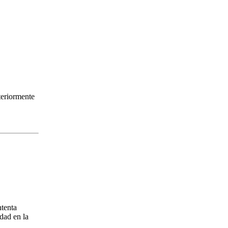
teriormente
ntenta
dad en la