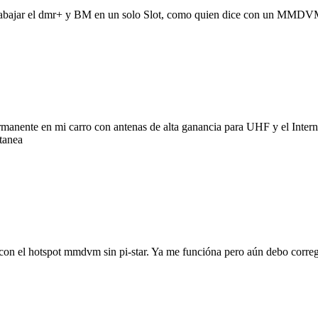
 trabajar el dmr+ y BM en un solo Slot, como quien dice con un MMDVM
rmanente en mi carro con antenas de alta ganancia para UHF y el Interne
ltanea
on el hotspot mmdvm sin pi-star. Ya me funcióna pero aún debo corregi