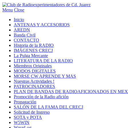
Menu
Close
Inicio
ANTENAS Y ACCESORIOS
AREDN
Banda Civil
CONTACTO
Historia de la RADIO
IMÁGENES CRECJ
La Pulga Mercante
LITERATURA DE LA RADIO
Miembros Originales
MODOS DIGITALES
MORSE CW APRENDE Y MAS
Nuestras Actividades !
PATROCINADORES
PLAN DE BANDAS DE RADIOAFICIONADOS EN MEX
Promoción de la Radio afición
Propagación
SALÓN DE LA FAMA DEL CRECJ
Solicitud de Ingreso
SOTA y POTA
W5WIN
WaveLog