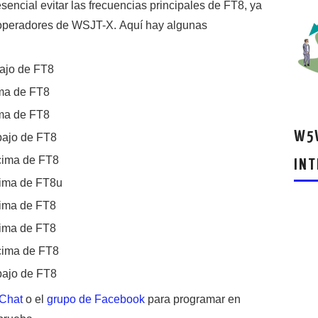
sencial evitar las frecuencias principales de FT8, ya
 operadores de WSJT-X. Aquí hay algunas
bajo de FT8
ima de FT8
ima de FT8
W5W
bajo de FT8
ncima de FT8
INT
cima de FT8u
cima de FT8
cima de FT8
ncima de FT8
bajo de FT8
Chat
o el
grupo de Facebook
para programar en