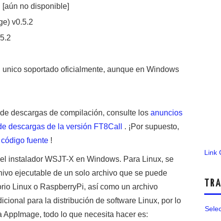
: [aún no disponible]
e) v0.5.2
.5.2
 unico soportado oficialmente, aunque en Windows
a de descargas de compilación, consulte los
anuncios
de descargas de la versión FT8Call
. ¡Por supuesto,
l
código fuente
!
Link
o el instalador WSJT-X en Windows. Para Linux, se
ivo ejecutable de un solo archivo que se puede
TRA
torio Linux o RaspberryPi, así como un archivo
cional para la distribución de software Linux, por lo
Sele
a AppImage, todo lo que necesita hacer es: