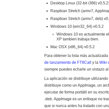
Desktop Linux (32-bit i386) v0.5.2
Raspbian Stretch (armv7, AppImag
Raspbian Stretch (armv7, deb) v0
Windows 10 (win32_64) v0.5.2
Windows 10 es actualmente el
XP tambien trabaja bien.
Mac OSX (x86_64) v0.5.2
Para obtener la lista más actualizad
de lanzamiento de
FT8Call
y la
Wiki 
siempre puedes echarle un vistazo a
La aplicación se distribuye utilizand
distribuye como un AppImage, un arch
ejecutar de forma portátil en su escri
.deb. AppImage es un enfoque no tradi
que si nunca antes ha tratado con un