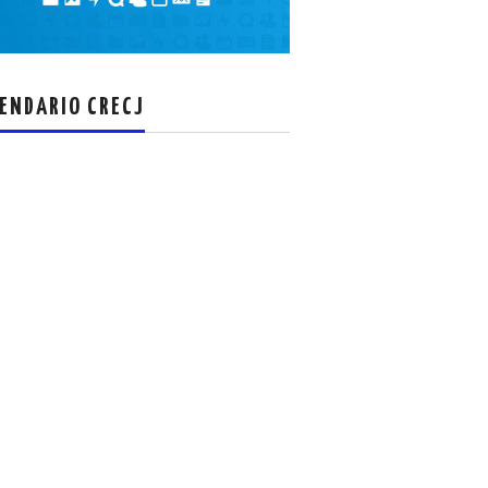
el
volumen.
ENDARIO CRECJ