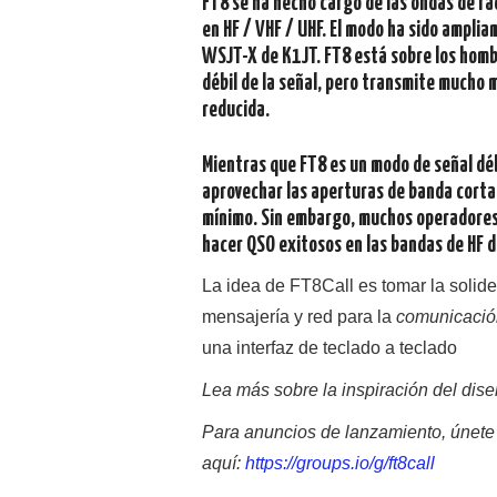
FT8 se ha hecho cargo de las ondas de r
en HF / VHF / UHF. El modo ha sido amplia
WSJT-X de K1JT. FT8 está sobre los homb
débil de la señal, pero transmite mucho 
reducida.
Mientras que FT8 es un modo de señal dé
aprovechar las aperturas de banda corta 
mínimo. Sin embargo, muchos operadores 
hacer QSO exitosos en las bandas de HF 
La idea de FT8Call es tomar la solid
mensajería y red para la
comunicació
una interfaz de teclado a teclado
Lea más sobre la inspiración del dis
Para anuncios de lanzamiento, únete 
aquí:
https://groups.io/g/ft8call