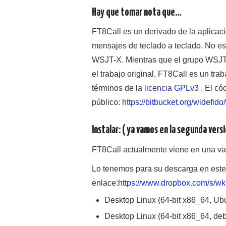
Hay que tomar nota que…
FT8Call es un derivado de la aplicac
mensajes de teclado a teclado. No es
WSJT-X. Mientras que el grupo WSJT-
el trabajo original, FT8Call es un tra
términos de la
licencia GPLv3
. El có
público:
https://bitbucket.org/widefido/
Instalar: ( ya vamos en la segunda versi
FT8Call actualmente viene en una va
Lo tenemos para su descarga en este
enlace:
https://www.dropbox.com/s/w
Desktop Linux (64-bit x86_64, Ub
Desktop Linux (64-bit x86_64, deb