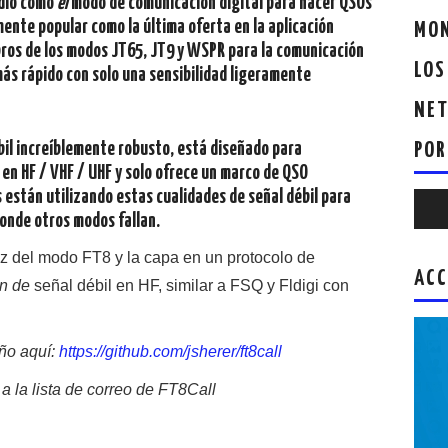
adio como
el
modo de comunicación digital para hacer QSOs
mente popular como la última oferta en la aplicación
MON
ros de los modos JT65, JT9 y WSPR para la comunicación
LOS
más rápido con solo una sensibilidad ligeramente
NET
bil increíblemente robusto, está diseñado para
POR
en HF / VHF / UHF y solo ofrece un marco de QSO
están utilizando estas cualidades de señal débil para
Repr
donde otros modos fallan.
de
audio
ez del modo FT8 y la capa en un protocolo de
ACC
n de
señal débil en HF, similar a FSQ y Fldigi con
eño aquí:
https://github.com/jsherer/ft8call
a la lista de correo de FT8Call