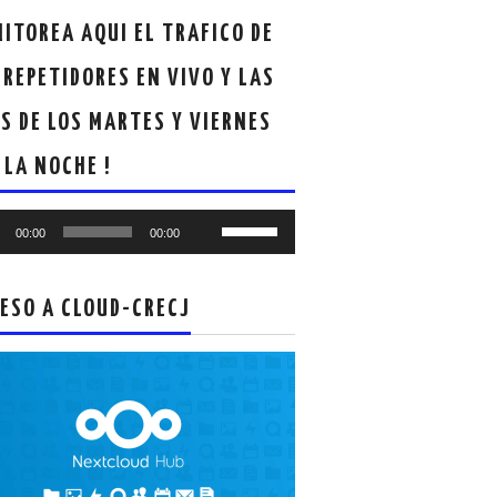
ITOREA AQUI EL TRAFICO DE
 REPETIDORES EN VIVO Y LAS
S DE LOS MARTES Y VIERNES
 LA NOCHE !
oductor
Utiliza
00:00
00:00
las
teclas
de
ESO A CLOUD-CRECJ
flecha
arriba/abajo
para
aumentar
o
disminuir