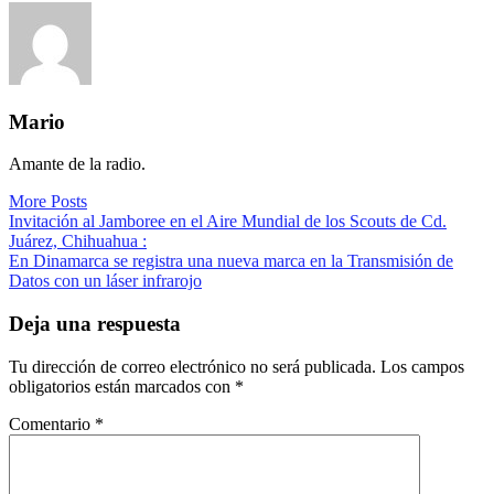
Mario
Amante de la radio.
More Posts
Navegación
Invitación al Jamboree en el Aire Mundial de los Scouts de Cd.
Juárez, Chihuahua :
de
En Dinamarca se registra una nueva marca en la Transmisión de
entradas
Datos con un láser infrarojo
Deja una respuesta
Tu dirección de correo electrónico no será publicada.
Los campos
obligatorios están marcados con
*
Comentario
*