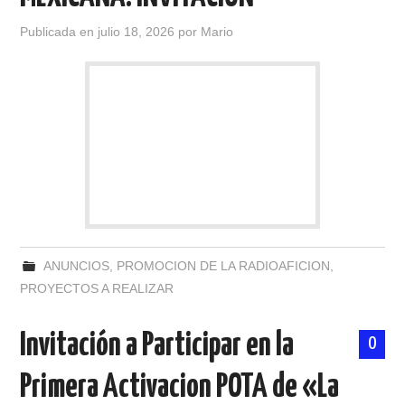
Publicada en
julio 18, 2026
por
Mario
ANUNCIOS
,
PROMOCION DE LA RADIOAFICION
,
PROYECTOS A REALIZAR
Invitación a Participar en la
0
Primera Activacion POTA de «La