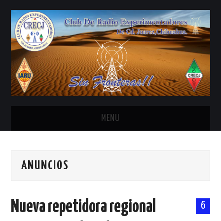
MENU
INICIO
ANUNCIOS
ANTENAS Y ACCESORIOS
AREDN
Nueva repetidora regional
6
BANDA CIVIL