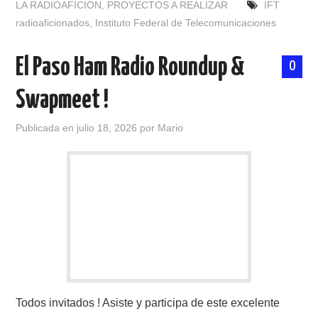
LA RADIOAFICION
,
PROYECTOS A REALIZAR
IFT
radioaficionados
,
Instituto Federal de Telecomunicaciones
El Paso Ham Radio Roundup &
0
Swapmeet !
Publicada en
julio 18, 2026
por
Mario
Todos invitados ! Asiste y participa de este excelente