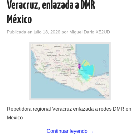
Veracruz, enlazada a DMR
CONTACTO
México
HISTORIA DE LA RADIO
Publicada en
julio 18, 2026
por
Miguel Dario XE2UD
IMÁGENES CRECJ
LA PULGA MERCANTE
LITERATURA DE LA RADIO
MIEMBROS ORIGINALES
Repetidora regional Veracruz enlazada a redes DMR en
MODOS DIGITALES
Mexico
MORSE CW APRENDE Y MAS
Continuar leyendo
→