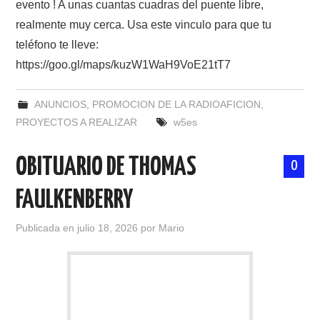
evento ! A unas cuantas cuadras del puente libre,
realmente muy cerca. Usa este vinculo para que tu
teléfono te lleve:
https://goo.gl/maps/kuzW1WaH9VoE21tT7
ANUNCIOS
,
PROMOCION DE LA RADIOAFICION
,
PROYECTOS A REALIZAR
w5es
OBITUARIO DE THOMAS
0
FAULKENBERRY
Publicada en
julio 18, 2026
por
Mario