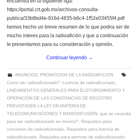
encuentra en la siguiente liga:
https://portal.crt.gob.mx/archivos-consulta-
publica/33b8bd4e-916d-4835-b6c4-1f52e03455f4.pdf
hemos hecho un breve resumen de lo que podria ser de
mucho interes para la radioafición y que a continuación
le presentamos para su consideración y opinión.
Continuar leyendo
→
ANUNCIOS
,
PROMOCION DE LA RADIOAFICION
Como ser radioaficionado?
,
Licencia de radioaficonado
,
LINEAMIENTOS GENERALES PARA ELOTORGAMIENTO Y
OPERACIÓN DE LAS CONSTANCIAS DE REGISTRO
PREVISTASEN LA LEY EN MATERIA DE
TELECOMUNICACIONES Y RADIODIFUSIÓN
,
que se necesita
para ser radioaficionado en mexico?
,
Requisitos para
concesion de radioaficionado
,
Requisitos para licencia de
radioaficionado
,
Requisitos para permiso de radioaficionado
,