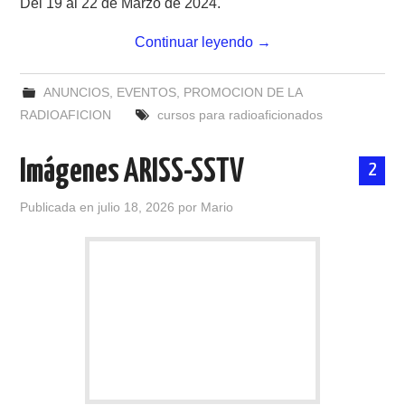
Del 19 al 22 de Marzo de 2024.
Continuar leyendo
→
ANUNCIOS
,
EVENTOS
,
PROMOCION DE LA
RADIOAFICION
cursos para radioaficionados
Imágenes ARISS-SSTV
2
Publicada en
julio 18, 2026
por
Mario