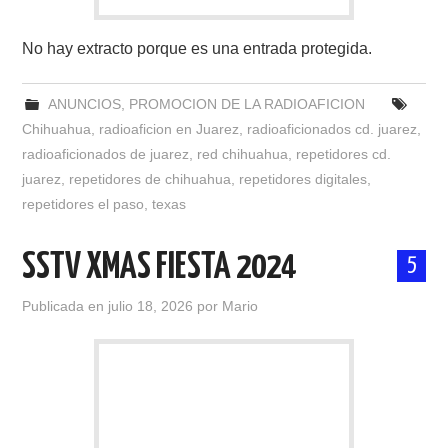
W5WIN
No hay extracto porque es una entrada protegida.
WAVELOG
ANUNCIOS
,
PROMOCION DE LA RADIOAFICION
AUTENTIFICACIÓN DE MIEMBROS DEL
Chihuahua
,
radioaficion en Juarez
,
radioaficionados cd. juarez
,
radioaficionados de juarez
,
red chihuahua
,
repetidores cd.
CRECJ
juarez
,
repetidores de chihuahua
,
repetidores digitales
,
repetidores el paso
,
texas
MUMLA APP ( MUY FÁCIL )
SSTV XMAS FIESTA 2024
5
Publicada en
julio 18, 2026
por
Mario