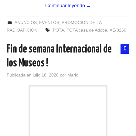
Continuar leyendo
→
ANUNCIOS
,
EVENTOS
,
PROMOCION DE LA
RADIOAFICION
POTA
,
POTA casa de Adobe
,
XE-0260
Fin de semana Internacional de
0
los Museos !
Publicada en
julio 18, 2026
por
Mario