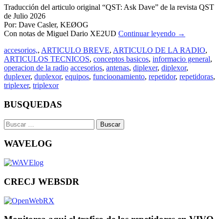
Traducción del articulo original “QST: Ask Dave” de la revista QST
de Julio 2026
Por: Dave Casler, KEØOG
Con notas de Miguel Dario XE2UD
Continuar leyendo
→
accesorios,
,
ARTICULO BREVE
,
ARTICULO DE LA RADIO
,
ARTICULOS TECNICOS
,
conceptos basicos
,
informacio general
,
operacion de la radio
accesorios
,
antenas
,
diplexer
,
diplexor
,
duplexer
,
duplexor
,
equipos
,
funcioonamiento
,
repetidor
,
repetidoras
,
triplexer
,
triplexor
BUSQUEDAS
Buscar:
WAVELOG
CRECJ WEBSDR