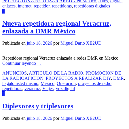
PROYECTOS A REALIZAR
AREDN en Mexico
,
datos
,
digital
,
enlaces
,
internet
,
repetidor
,
repetidoras
,
repetidoras digitales
6
Nueva repetidora regional Veracruz,
enlazada a DMR México
Publicada en
julio 18, 2026
por
Miguel Dario XE2UD
Repetidora regional Veracruz enlazada a redes DMR en Mexico
Continuar leyendo
→
ANUNCIOS
,
ARTICULO DE LA RADIO
,
PROMOCION DE
LA RADIOAFICION
,
PROYECTOS A REALIZAR
DIY
,
DMR
,
hagalo usted mismo
,
Mexico
,
Operacion
,
proyectos de radio
,
repetidoras
,
veracruz
,
Viajes
,
voz digital
0
Diplexores y triplexores
Publicada en
julio 18, 2026
por
Miguel Dario XE2UD