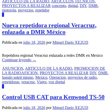
ARTICULO DE LA RADIO
,
ARTICULOS TECNICOS
,
PROYECTOS A REALIZAR
concepto
,
digital
,
DIY
,
DMR
,
motorola
,
proyectos
,
repetidor
6
Nueva repetidora regional Veracruz,
enlazada a DMR México
Publicada en
julio 18, 2026
por
Miguel Dario XE2UD
Repetidora regional Veracruz enlazada a redes DMR en Mexico
Continuar leyendo
→
ANUNCIOS
,
ARTICULO DE LA RADIO
,
PROMOCION DE
LA RADIOAFICION
,
PROYECTOS A REALIZAR
DIY
,
DMR
,
hagalo usted mismo
,
Mexico
,
Operacion
,
proyectos de radio
,
repetidoras
,
veracruz
,
Viajes
,
voz digital
2
Control USB CAT para Kenwood TS-50
Publicada en
julio 18, 2026
por
Miguel Dario XE2UD