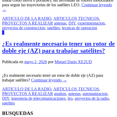
usada como móvil o portable), sin necesidad de rotores motorizados
para seguir las trayectorias de los satélites LEO.
Continuar leyendo
→
ARTICULO DE LA RADIO
,
ARTICULOS TECNICOS
,
PROYECTOS A REALIZAR
antenas
,
DIY
,
experimentacion
,
proyectos de construccion
,
satelites
,
tecnicas de operacion
1
¿Es realmente necesario tener un rotor de
doble eje (AZ) para trabajar satélites?
Publicada en
mayo 2, 2026
por
Miguel Dario XE2UD
¿Es realmente necesario tener un rotor de doble eje (AZ) para
trabajar satélites?
Continuar leyendo
→
ARTICULO DE LA RADIO
,
ARTICULOS TECNICOS
,
PROYECTOS A REALIZAR
analisis
,
antenas
,
automatizacion
,
DIY
,
ingenieria de telecomunicaciones
,
leo
,
proyectos de la radio
,
satelites
BUSQUEDAS