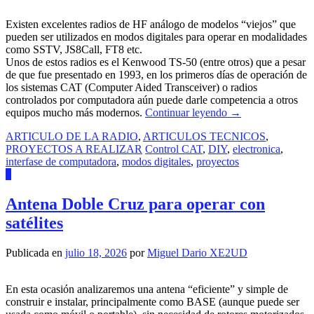
Existen excelentes radios de HF análogo de modelos “viejos” que
pueden ser utilizados en modos digitales para operar en modalidades
como SSTV, JS8Call, FT8 etc.
Unos de estos radios es el Kenwood TS-50 (entre otros) que a pesar
de que fue presentado en 1993, en los primeros días de operación de
los sistemas CAT (Computer Aided Transceiver) o radios
controlados por computadora aún puede darle competencia a otros
equipos mucho más modernos.
Continuar leyendo
→
ARTICULO DE LA RADIO
,
ARTICULOS TECNICOS
,
PROYECTOS A REALIZAR
Control CAT
,
DIY
,
electronica
,
interfase de computadora
,
modos digitales
,
proyectos
0
Antena Doble Cruz para operar con
satélites
Publicada en
julio 18, 2026
por
Miguel Dario XE2UD
En esta ocasión analizaremos una antena “eficiente” y simple de
construir e instalar, principalmente como BASE (aunque puede ser