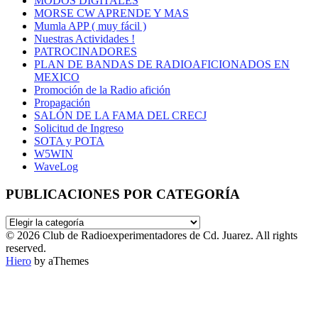
MODOS DIGITALES
MORSE CW APRENDE Y MAS
Mumla APP ( muy fácil )
Nuestras Actividades !
PATROCINADORES
PLAN DE BANDAS DE RADIOAFICIONADOS EN
MEXICO
Promoción de la Radio afición
Propagación
SALÓN DE LA FAMA DEL CRECJ
Solicitud de Ingreso
SOTA y POTA
W5WIN
WaveLog
PUBLICACIONES POR CATEGORÍA
PUBLICACIONES
POR
© 2026 Club de Radioexperimentadores de Cd. Juarez. All rights
CATEGORÍA
reserved.
Hiero
by aThemes