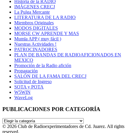
Historia de la RADIO
IMÁGENES CRECJ
La Pulga Mercante
LITERATURA DE LA RADIO
Miembros Originales
MODOS DIGITALES
MORSE CW APRENDE Y MAS
Mumla APP ( muy fácil )
Nuestras Actividades !
PATROCINADORES
PLAN DE BANDAS DE RADIOAFICIONADOS EN
MEXICO
Promoción de la Radio afición
Propagación
SALÓN DE LA FAMA DEL CRECJ
Solicitud de Ingreso
SOTA y POTA
W5WIN
WaveLog
PUBLICACIONES POR CATEGORÍA
PUBLICACIONES
POR
© 2026 Club de Radioexperimentadores de Cd. Juarez. All rights
CATEGORÍA
reserved.