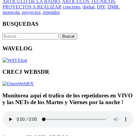
ARTICULO DE LA RADIO
,
ARTICULOS TECNICOS
,
PROYECTOS A REALIZAR
concepto
,
digital
,
DIY
,
DMR
,
motorola
,
proyectos
,
repetidor
BUSQUEDAS
Buscar:
WAVELOG
CRECJ WEBSDR
Monitorea aqui el trafico de los repetidores en VIVO
y las NETs de los Martes y Viernes por la noche !