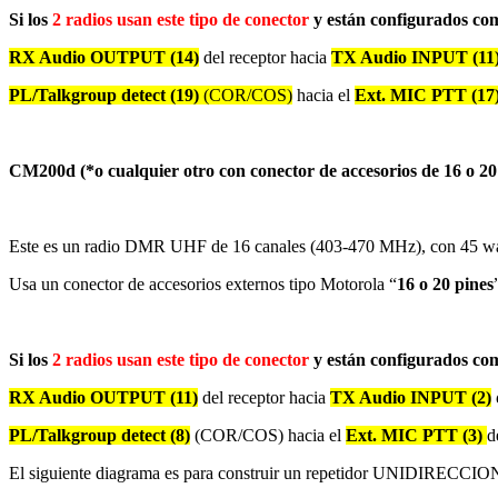
Si los
2 radios usan este tipo de conector
y están configurados co
RX Audio OUTPUT (14)
del receptor hacia
TX Audio INPUT (11) 
PL/Talkgroup detect (19)
(COR/COS)
hacia el
Ext. MIC PTT (17
CM200d
(*o cualquier otro con conector de accesorios de 16 o 20
Este es un radio DMR UHF de 16 canales (403-470 MHz), con 45 wat
Usa un conector de accesorios externos tipo Motorola “
16 o 20 pines
Si los
2 radios usan este tipo de conector
y están configurados co
RX Audio OUTPUT (11)
del receptor hacia
TX Audio INPUT (2)
PL/Talkgroup detect (8)
(COR/COS) hacia el
Ext. MIC PTT (3)
d
El siguiente diagrama es para construir un repetidor UNIDIREC