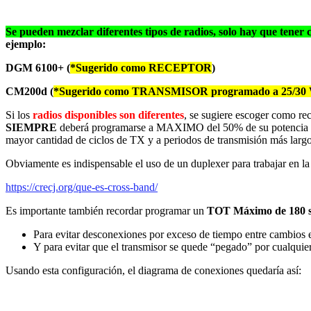
Se pueden mezclar diferentes tipos de radios, solo hay que tener 
ejemplo
:
DGM 6100+ (
*Sugerido
como RECEPTOR
)
CM200d (
*Sugerido
como TRANSMISOR
programado a 25/3
Si los
radios disponibles son diferentes
, se sugiere escoger como rec
SIEMPRE
deberá programarse a MAXIMO del 50% de su potencia nomi
mayor cantidad de ciclos de TX y a periodos de transmisión más largo
Obviamente es indispensable el uso de un duplexer para trabajar en l
https://crecj.org/que-es-cross-band/
Es importante también recordar programar un
TOT Máximo de 180 
Para evitar desconexiones por exceso de tiempo entre cambios en 
Y para evitar que el transmisor se quede “pegado” por cualquier
Usando esta configuración, el diagrama de conexiones quedaría así: