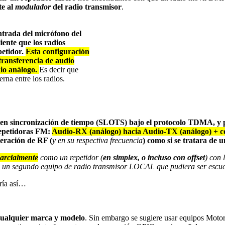
te al
modulador
del radio transmisor
.
ntrada del micrófono del
iente que los radios
petidor.
Esta configuración
 transferencia de audio
i
o análogo
.
Es decir que
erna entre los radios.
eren sincronización de tiempo (SLOTS) bajo el protocolo TDMA,
repetidoras FM:
Audio-RX (análogo) hacia
Audio-TX (análogo) + c
peración de RF (
y en su respectiva frecuencia
) como si se tratara d
arcialmente
como un repetidor (
en simplex, o incluso con offset
) con 
un segundo equipo de radio transmisor LOCAL que pudiera ser escuch
aría así…
cualquier marca y modelo
. Sin embargo se sugiere usar equipos Moto