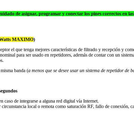
cuidado de asignar, programar y conectar los pines correctos en las
0 Watts MAXIMO
)
eptor el que tenga mejores características de filtrado y recepción y co
nal para ser usado en repetidores, además de contar con un sistema d
s.
a misma banda (
a menos que se desee usar un sistema de repetidor de 
segundos
caso de integrarse a alguna red digital vía Internet.
 circunstancia local o remota como saturación RF, fallo de conexión, ca