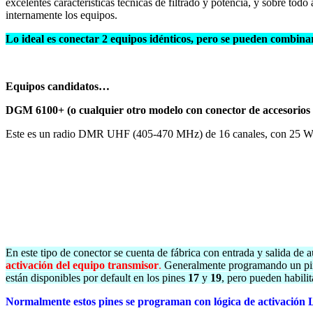
excelentes características técnicas de filtrado y potencia, y sobre to
internamente los equipos.
Lo ideal es conectar 2 equipos idénticos, pero se pueden combinar 
Equipos candidatos…
DGM 6100
+ (o cualquier otro modelo con conector de accesorio
Este es un radio DMR UHF (405-470 MHz) de 16 canales, con 25 Wa
En este tipo de conector se cuenta de fábrica con entrada y salida de a
activación del equipo transmisor
.
Generalmente programando un 
están disponibles por default en los pines
17
y
19
, pero pueden habili
Normalmente estos pines se programan con lógica de activación