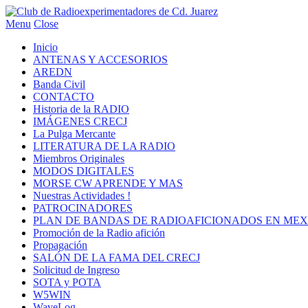
Menu
Close
Inicio
ANTENAS Y ACCESORIOS
AREDN
Banda Civil
CONTACTO
Historia de la RADIO
IMÁGENES CRECJ
La Pulga Mercante
LITERATURA DE LA RADIO
Miembros Originales
MODOS DIGITALES
MORSE CW APRENDE Y MAS
Nuestras Actividades !
PATROCINADORES
PLAN DE BANDAS DE RADIOAFICIONADOS EN MEX
Promoción de la Radio afición
Propagación
SALÓN DE LA FAMA DEL CRECJ
Solicitud de Ingreso
SOTA y POTA
W5WIN
WaveLog