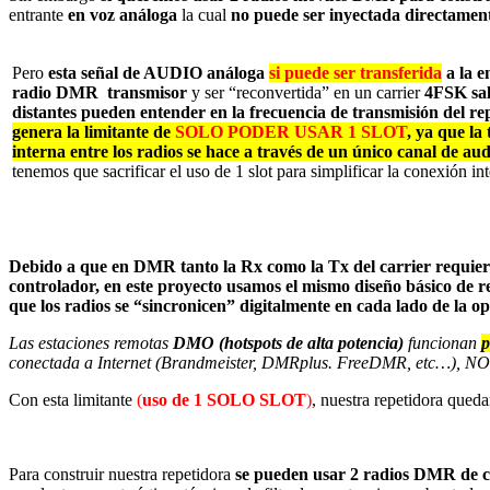
entrante
en voz análoga
la cual
no puede ser inyectada directamen
Pero
esta señal de AUDIO análoga
si puede
ser transferida
a la e
radio DMR transmisor
y ser “reconvertida” en un carrier
4FSK sal
distantes pueden entender en la frecuencia de transmisión del re
genera la limitante de
SOLO PODER USAR 1 SLOT
, ya que la
interna entre los radios se hace a través de un
único
canal de aud
tenemos que sacrificar el uso de 1 slot para simplificar la conexión int
Debido a que en DMR tanto la Rx como la Tx del carrier requi
controlador, en este proyecto usamos el mismo diseño básico de 
que los radios se “sincronicen” digitalmente en cada lado de la o
Las estaciones remotas
DMO (hotspots de alta potencia)
funcionan
p
conectada a Internet (Brandmeister, DMRplus. FreeDMR, etc…), NO 
Con esta limitante
(
uso de 1 SOLO SLOT
)
, nuestra repetidora qued
Para construir nuestra repetidora
se pueden usar 2 radios DMR de 