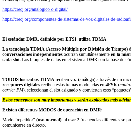
https://crecj.org/analogico-o-digital/
https://crecj.org/componentes-de-sistemas-de-voz-digitales-de-radioa
El estándar DMR, definido por ETSI, utiliza TDMA
.
La tecnología TDMA (Acceso Múltiple por División de Tiempo)
d
conversaciones independientes
ocurran simultáneamente
en la mis
cada slot
. Los bloques de datos en el sistema DMR son la base de cóm
TODOS los radios TDMA
reciben voz (análoga) a través de un mic
receptores digitales
reciben estas tramas moduladas en
4FSK
(
cuatro
carrier FM
), seleccionan el slot asignado y convierten esos “paquete
Estos conceptos son muy importantes y serán explicados más adelant
Existen diferentes MODOS de operación en DMR:
Modo “repetidor”
(uso normal)
, al usar 2 frecuencias diferentes se
comunicarse en directo.