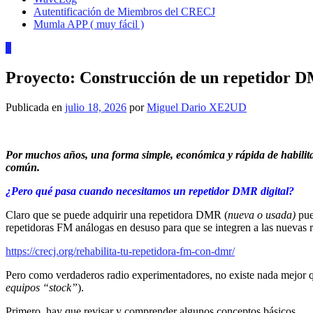
Autentificación de Miembros del CRECJ
Mumla APP ( muy fácil )
1
Proyecto: Construcción de un repetidor DM
Publicada en
julio 18, 2026
por
Miguel Dario XE2UD
Por muchos años, una forma simple, económica y rápida de habilita
común.
¿Pero qué pasa cuando necesitamos un repetidor DMR digital?
Claro que se puede adquirir una repetidora DMR (
nueva o usada)
pue
repetidoras FM análogas en desuso para que se integren a las nuevas re
https://crecj.org/rehabilita-tu-repetidora-fm-con-dmr/
Pero como verdaderos radio experimentadores, no existe nada mejor 
equipos “stock”
).
Primero, hay que revisar y comprender algunos conceptos básicos…