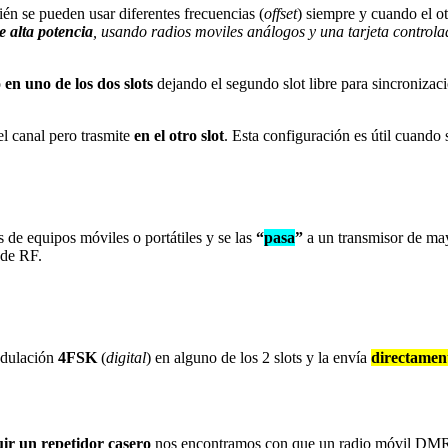
n se pueden usar diferentes frecuencias (
offset
) siempre y cuando el ot
e alta potencia
, usando radios moviles análogos y una tarjeta cont
o
en uno de los dos slots
dejando el segundo slot libre para sincroniza
el canal pero trasmite
en el otro slot
. Esta configuración es útil cuando s
s de equipos móviles o portátiles y se las
“
pasa
”
a un transmisor de may
 de RF.
modulación
4FSK
(
digital
) en alguno de los 2 slots y la envía
directamen
ir un repetidor casero
nos encontramos con que un radio móvil DM