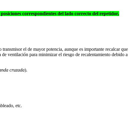
 posiciones correspondientes del lado correcto del repetidor,
mo transmisor el de mayor potencia, aunque es importante recalcar que
e ventilación para minimizar el riesgo de recalentamiento debido a
banda cruzada
).
bleado, etc.