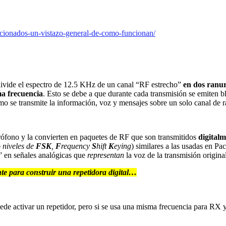
ficionados-un-vistazo-general-de-como-funcionan/
ivide el espectro de 12.5 KHz de un canal “RF estrecho”
en dos ranur
ma frecuencia
. Esto se debe a que durante cada transmisión se emiten 
o se transmite la información, voz y mensajes sobre un solo canal de r
rófono y la convierten en paquetes de RF que son transmitidos
digital
 niveles de
FSK
,
F
requency
S
hift
K
eying
) similares a las usadas en 
s” en señales analógicas que
representan
la voz de la transmisión origina
e para construir una repetidora digital
…
 puede activar un repetidor, pero si se usa una misma frecuencia para