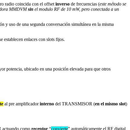
ro radio coincida con el offset
inverso
de frecuencias (
este método se
roladora MMDVM
sin
el modulo RF de 10 mW, pero conectada a un
ción y uso de una segunda conversación simultánea en la misma
e establecen enlaces con slots fijos.
or potencia, ubicado en una posición elevada para que otros
te
al pre amplificador
interno
del TRANSMISOR (
en el mismo slot
)
R actuando como
receptor
“
convierte
” automáticamente el RF digital