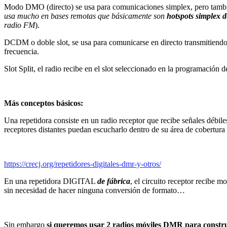
Modo DMO (directo) se usa para comunicaciones simplex, pero tambié
usa mucho en bases remotas que básicamente son
hotspots simplex d
radio FM
).
DCDM o doble slot, se usa para comunicarse en directo transmitiend
frecuencia.
Slot Split, el radio recibe en el slot seleccionado en la programación d
Más conceptos básicos:
Una repetidora consiste en un radio receptor que recibe señales débile
receptores distantes puedan escucharlo dentro de su área de cobertura
https://crecj.org/repetidores-digitales-dmr-y-otros/
En una repetidora DIGITAL
de fábrica
, el circuito receptor recibe 
sin necesidad de hacer ninguna conversión de formato…
Sin embargo
si queremos usar 2 radios móviles
DMR
para constru