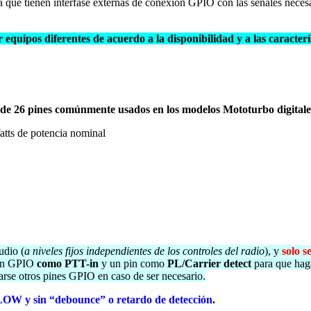
do a que tienen interfase externas de conexión GPIO con las señales nece
equipos diferentes de acuerdo a la disponibilidad y a las caracterí
s de 26 pines comúnmente usados en los modelos Mototurbo digitale
tts de potencia nominal
udio (
a niveles fijos independientes de los controles del radio
), y
solo 
pin GPIO
como PTT-in
y un pin como
PL/Carrier detect
para que hag
tarse otros pines GPIO en caso de ser necesario.
 LOW y sin “debounce” o retardo de detección
.