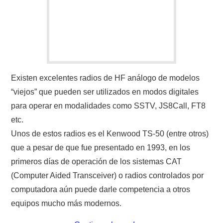
IMÁGENES CRECJ
LA PULGA MERCANTE
LITERATURA DE LA RADIO
MIEMBROS ORIGINALES
Existen excelentes radios de HF análogo de modelos
“viejos” que pueden ser utilizados en modos digitales
MODOS DIGITALES
para operar en modalidades como SSTV, JS8Call, FT8
etc.
MORSE CW APRENDE Y MAS
Unos de estos radios es el Kenwood TS-50 (entre otros)
que a pesar de que fue presentado en 1993, en los
NUESTRAS ACTIVIDADES !
primeros días de operación de los sistemas CAT
(Computer Aided Transceiver) o radios controlados por
PATROCINADORES
computadora aún puede darle competencia a otros
equipos mucho más modernos.
PLAN DE BANDAS DE