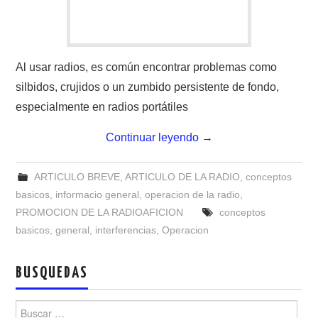
W5WIN
WAVELOG
Al usar radios, es común encontrar problemas como
AUTENTIFICACIÓN DE MIEMBROS DEL
silbidos, crujidos o un zumbido persistente de fondo,
especialmente en radios portátiles
CRECJ
Continuar leyendo
→
MUMLA APP ( MUY FÁCIL )
ARTICULO BREVE
,
ARTICULO DE LA RADIO
,
conceptos
basicos
,
informacio general
,
operacion de la radio
,
PROMOCION DE LA RADIOAFICION
conceptos
basicos
,
general
,
interferencias
,
Operacion
BUSQUEDAS
Buscar: