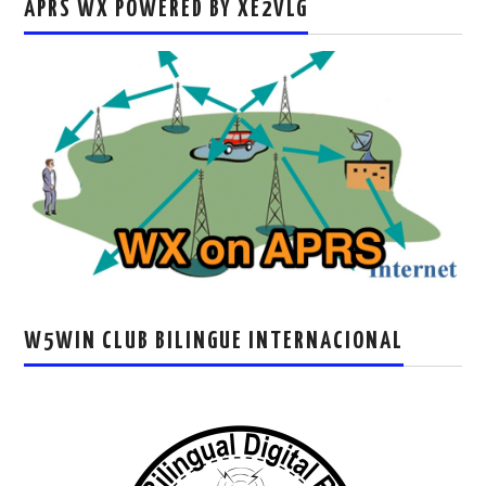
APRS WX POWERED BY XE2VLG
W5WIN CLUB BILINGUE INTERNACIONAL