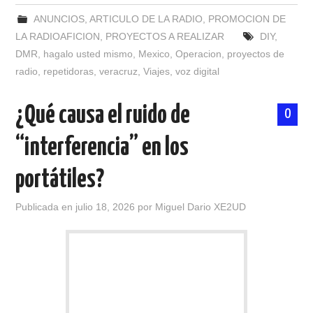
NUESTRAS ACTIVIDADES !
ANUNCIOS
,
ARTICULO DE LA RADIO
,
PROMOCION DE
LA RADIOAFICION
,
PROYECTOS A REALIZAR
DIY
,
PATROCINADORES
DMR
,
hagalo usted mismo
,
Mexico
,
Operacion
,
proyectos de
radio
,
repetidoras
,
veracruz
,
Viajes
,
voz digital
PLAN DE BANDAS DE
¿Qué causa el ruido de
RADIOAFICIONADOS EN MEXICO
0
“interferencia” en los
PROMOCIÓN DE LA RADIO AFICIÓN
portátiles?
PROPAGACIÓN
Publicada en
julio 18, 2026
por
Miguel Dario XE2UD
SALÓN DE LA FAMA DEL CRECJ
SOLICITUD DE INGRESO
SOTA Y POTA