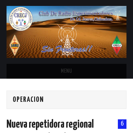
MENU
INICIO
OPERACION
ANTENAS Y ACCESORIOS
AREDN
Nueva repetidora regional
6
BANDA CIVIL