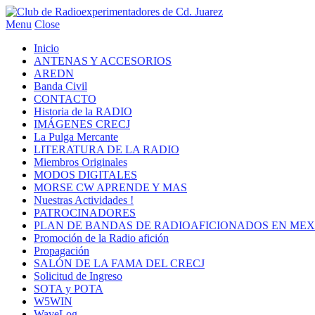
Menu
Close
Inicio
ANTENAS Y ACCESORIOS
AREDN
Banda Civil
CONTACTO
Historia de la RADIO
IMÁGENES CRECJ
La Pulga Mercante
LITERATURA DE LA RADIO
Miembros Originales
MODOS DIGITALES
MORSE CW APRENDE Y MAS
Nuestras Actividades !
PATROCINADORES
PLAN DE BANDAS DE RADIOAFICIONADOS EN MEX
Promoción de la Radio afición
Propagación
SALÓN DE LA FAMA DEL CRECJ
Solicitud de Ingreso
SOTA y POTA
W5WIN
WaveLog