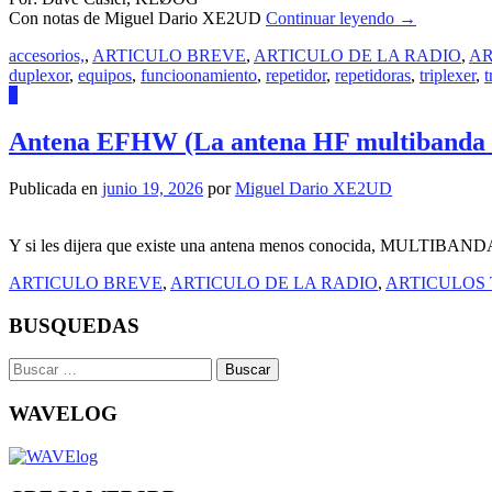
Con notas de Miguel Dario XE2UD
Continuar leyendo
→
accesorios,
,
ARTICULO BREVE
,
ARTICULO DE LA RADIO
,
AR
duplexor
,
equipos
,
funcioonamiento
,
repetidor
,
repetidoras
,
triplexer
,
t
2
Antena EFHW (La antena HF multibanda 
Publicada en
junio 19, 2026
por
Miguel Dario XE2UD
Y si les dijera que existe una antena menos conocida, MULTIBANDA y 
ARTICULO BREVE
,
ARTICULO DE LA RADIO
,
ARTICULOS
BUSQUEDAS
Buscar:
WAVELOG