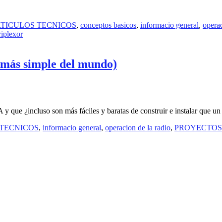
TICULOS TECNICOS
,
conceptos basicos
,
informacio general
,
operac
riplexor
más simple del mundo)
que ¿incluso son más fáciles y baratas de construir e instalar que un
 TECNICOS
,
informacio general
,
operacion de la radio
,
PROYECTOS