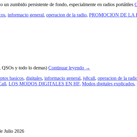
o un zumbido persistente de fondo, especialmente en radios portátiles
C
cos
,
informacio general
,
operacion de la radio
,
PROMOCION DE LA 
, QSOs y todo lo demas)
Continuar leyendo
→
ptos basicos
,
digitales
,
informacio general
,
js8call
,
operacion de la radi
all
,
LOS MODOS DIGITALES EN HF
,
Modos digitales explicados
,
de Julio 2026