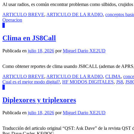
Al usar radios, es común encontrar problemas como silbidos, crujidos 
ARTICULO BREVE
,
ARTICULO DE LA RADIO
,
conceptos basi
Operacion
0
Clima en JS8Call
Publicada en
julio 18, 2026
por
Miguel Dario XE2UD
Como obtener reportes de clima usando JS8CALL (ademas de APRS
ARTICULO BREVE
,
ARTICULO DE LA RADIO
,
CLIMA
,
conce
Cual es el mejor modo digital?
,
HF MODOS DIGITALES
,
JS8
,
JS8C
0
Diplexores y triplexores
Publicada en
julio 18, 2026
por
Miguel Dario XE2UD
Traducción del articulo original “QST: Ask Dave” de la revista QST 
Por: Dave Casler, KEØOG