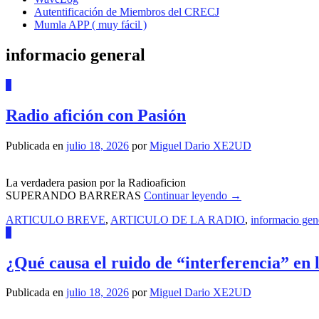
Autentificación de Miembros del CRECJ
Mumla APP ( muy fácil )
informacio general
4
Radio afición con Pasión
Publicada en
julio 18, 2026
por
Miguel Dario XE2UD
La verdadera pasion por la Radioaficion
SUPERANDO BARRERAS
Continuar leyendo
→
ARTICULO BREVE
,
ARTICULO DE LA RADIO
,
informacio gen
0
¿Qué causa el ruido de “interferencia” en l
Publicada en
julio 18, 2026
por
Miguel Dario XE2UD