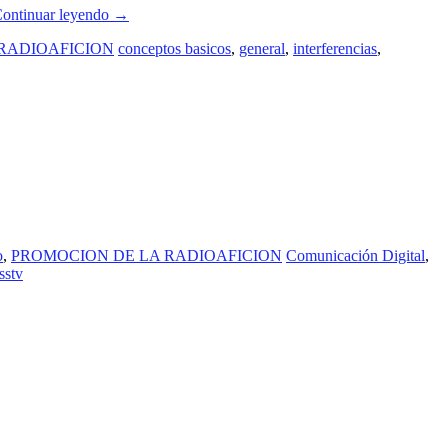
ontinuar leyendo
→
RADIOAFICION
conceptos basicos
,
general
,
interferencias
,
o
,
PROMOCION DE LA RADIOAFICION
Comunicación Digital
,
sstv