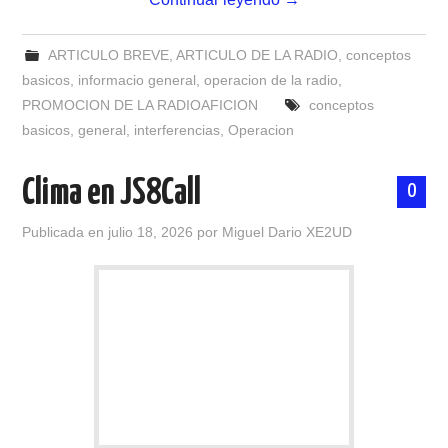
NUESTRAS ACTIVIDADES !
ARTICULO BREVE
,
ARTICULO DE LA RADIO
,
conceptos
PATROCINADORES
basicos
,
informacio general
,
operacion de la radio
,
PROMOCION DE LA RADIOAFICION
conceptos
PLAN DE BANDAS DE
basicos
,
general
,
interferencias
,
Operacion
RADIOAFICIONADOS EN MEXICO
Clima en JS8Call
0
PROMOCIÓN DE LA RADIO AFICIÓN
Publicada en
julio 18, 2026
por
Miguel Dario XE2UD
PROPAGACIÓN
SALÓN DE LA FAMA DEL CRECJ
SOLICITUD DE INGRESO
SOTA Y POTA