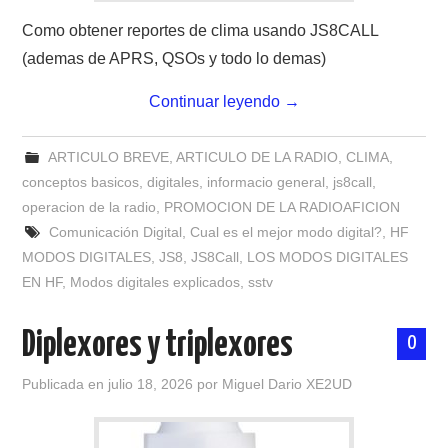
W5WIN
Como obtener reportes de clima usando JS8CALL
(ademas de APRS, QSOs y todo lo demas)
WAVELOG
Continuar leyendo
→
AUTENTIFICACIÓN DE MIEMBROS DEL
ARTICULO BREVE
,
ARTICULO DE LA RADIO
,
CLIMA
,
CRECJ
conceptos basicos
,
digitales
,
informacio general
,
js8call
,
operacion de la radio
,
PROMOCION DE LA RADIOAFICION
MUMLA APP ( MUY FÁCIL )
Comunicación Digital
,
Cual es el mejor modo digital?
,
HF
MODOS DIGITALES
,
JS8
,
JS8Call
,
LOS MODOS DIGITALES
EN HF
,
Modos digitales explicados
,
sstv
Diplexores y triplexores
0
Publicada en
julio 18, 2026
por
Miguel Dario XE2UD