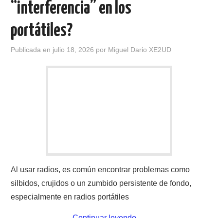
“interferencia” en los
CONTACTO
portátiles?
HISTORIA DE LA RADIO
Publicada en
julio 18, 2026
por
Miguel Dario XE2UD
IMÁGENES CRECJ
LA PULGA MERCANTE
LITERATURA DE LA RADIO
MIEMBROS ORIGINALES
Al usar radios, es común encontrar problemas como
MODOS DIGITALES
silbidos, crujidos o un zumbido persistente de fondo,
MORSE CW APRENDE Y MAS
especialmente en radios portátiles
Continuar leyendo
→