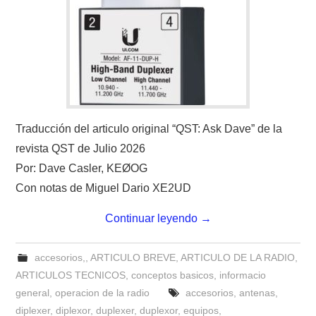
Traducción del articulo original “QST: Ask Dave” de la
revista QST de Julio 2026
Por: Dave Casler, KEØOG
Con notas de Miguel Dario XE2UD
Continuar leyendo
→
accesorios,
,
ARTICULO BREVE
,
ARTICULO DE LA RADIO
,
ARTICULOS TECNICOS
,
conceptos basicos
,
informacio
general
,
operacion de la radio
accesorios
,
antenas
,
diplexer
,
diplexor
,
duplexer
,
duplexor
,
equipos
,