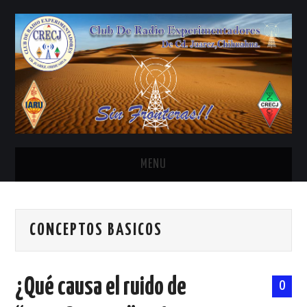
MENU
INICIO
CONCEPTOS BASICOS
ANTENAS Y ACCESORIOS
AREDN
¿Qué causa el ruido de
0
BANDA CIVIL