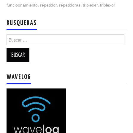
funcioonamiento
,
repetidor
,
repetidoras
,
triplexer
,
triplexor
BUSQUEDAS
Buscar:
WAVELOG