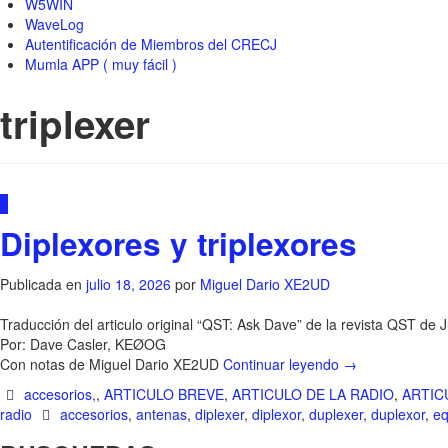
W5WIN
WaveLog
Autentificación de Miembros del CRECJ
Mumla APP ( muy fácil )
triplexer
0
Diplexores y triplexores
Publicada en
julio 18, 2026
por
Miguel Dario XE2UD
Traducción del articulo original “QST: Ask Dave” de la revista QST de 
Por: Dave Casler, KEØOG
Con notas de Miguel Dario XE2UD
Continuar leyendo
→
accesorios,
,
ARTICULO BREVE
,
ARTICULO DE LA RADIO
,
ARTIC
radio
accesorios
,
antenas
,
diplexer
,
diplexor
,
duplexer
,
duplexor
,
eq