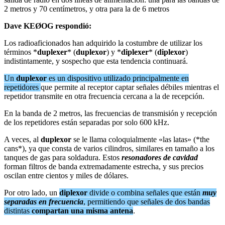
2 metros y 70 centímetros, y otra para la de 6 metros
Dave KEØOG respondió:
Los radioaficionados han adquirido la costumbre de utilizar los
términos *
duplexer
* (
duplexor
) y *
diplexer
* (
diplexor
)
indistintamente, y sospecho que esta tendencia continuará.
Un
duplexor
es un dispositivo utilizado principalmente en
repetidores
que permite al receptor captar señales débiles mientras el
repetidor transmite en otra frecuencia cercana a la de recepción.
En la banda de 2 metros, las frecuencias de transmisión y recepción
de los repetidores están separadas por solo 600 kHz.
A veces, al
duplexor
se le llama coloquialmente «las latas» (*the
cans*), ya que consta de varios cilindros, similares en tamaño a los
tanques de gas para soldadura. Estos
resonadores de cavidad
forman filtros de banda extremadamente estrecha, y sus precios
oscilan entre cientos y miles de dólares.
Por otro lado, un
diplexor
divide o combina señales que están
muy
separadas en frecuencia
, permitiendo que señales de dos bandas
distintas
compartan una misma antena
.