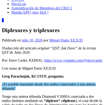
WaveLog
Autentificación de Miembros del CRECJ
Mumla APP ( muy fácil )
0
Diplexores y triplexores
Publicada en
julio 18, 2026
por
Miguel Dario XE2UD
Traducción del articulo original “QST: Ask Dave” de la revista
QST de Julio 2026
Por: Dave Casler, KEØOG,
https://www.youtube.com/@davecasler
Con notas de Miguel Dario XE2UD
Greg Parachojuk, KC1TUF, pregunta:
¿Es posible transmitir desde dos radios conectados a una antena
tribanda?
Tengo una antena tribanda Diamond V2000A conectada a dos
radios distintos mediante un *
diplexer
* (
diplexor
), el cual divide la
salida de radio en dos líneas de alimentación: una para las bandas de