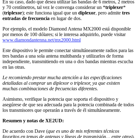
En su caso, dado que desea utilizar las bandas de 6 metros, 2 metros
y 70 centímetros, tal vez le convenga considerar un *
triplexer
*
(
triplexor
); este funciona igual que un
diplexor
, pero admite
tres
entradas de frecuencia
en lugar de dos.
Por ejemplo, el modelo Diamond Antena MX2000 está disponible
por menos de 100 dólares; si le interesa adquirirlo, puede visitar
www.diamondantenna.net/mx2000.html
Este dispositivo le permite conectar simultáneamente radios para las
tres bandas a una sola antena multibanda y utilizarlos de forma
independiente, transmitiendo en una o dos bandas mientras escucha
en las otras.
Le recomiendo prestar mucha atención a las especificaciones
detalladas al comprar un diplexor o triplexor, ya que existen
muchas combinaciones de frecuencias diferentes.
Asimismo, verifique la potencia que soporta el dispositivo y
asegúrese de que sea adecuada para la potencia combinada de todos
los transmisores que operarán a través de él simultáneamente.
Resumen y notas de XE2UD:
De acuerdo con Dave (
que es uno de mis referentes técnicos
favoritos en temas de antenas y líneas de transmisión… entre otros
),