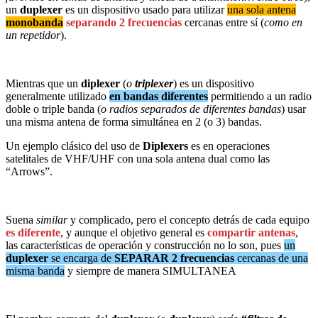
un
duplexer
es un dispositivo usado para utilizar
una sola antena
monobanda
separando 2 frecuencias
cercanas entre sí (
como en
un repetidor
).
Mientras que un
diplexer
(
o
triplexer
) es un dispositivo
generalmente utilizado
en bandas diferentes
permitiendo a un radio
doble o triple banda (
o radios separados de diferentes bandas
) usar
una misma antena de forma simultánea en 2 (o 3) bandas.
Un ejemplo clásico del uso de
Diplexers
es en operaciones
satelitales de VHF/UHF con una sola antena dual como las
“Arrows”.
Suena
similar
y complicado, pero el concepto detrás de cada equipo
es diferente
, y aunque el objetivo general es
compartir antenas
,
las características de operación y construcción no lo son, pues
un
duplexer
se encarga de
SEPARAR 2 frecuencias
cercanas de una
misma banda
y siempre de manera SIMULTANEA