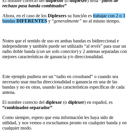
El nombre correcto del
duplexor
(o
duplexer
) sería
“
filtros de
rechazo pasa banda combinados
”
Ahora, en el caso de los
Diplexers
su función es
trabajar con 2 o 3
bandas
DIFERENTES
y “
generalmente”
no al mismo tiempo.
Noten que el sentido de uso en ambas bandas es bidireccional e
independiente y también puede ser utilizado “al revés” para usar un
radio doble banda (
con un solo conector
) y 2 antenas separadas con
mejores características de ganancia y/o direccionalidad.
Este ejemplo pudiera ser un “radio en crossband” o cuando sea
necesario usar mucha direccionalidad o ganancia en una de las
bandas y no en otras, usando las características específicas de cada
antena.
El nombre correcto del
diplexor
(o
diplexer
) en español, es
“combinador-separador”
Como siempre, espero que esta información les haya sido de
utilidad, y nos vemos o escuchamos pronto en cualquier banda y en
cualquier modo.