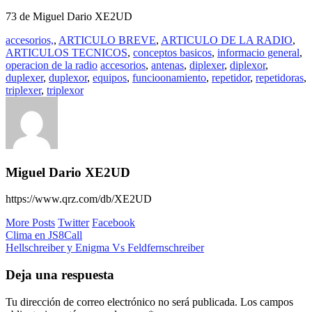
73 de Miguel Dario XE2UD
accesorios,
,
ARTICULO BREVE
,
ARTICULO DE LA RADIO
,
ARTICULOS TECNICOS
,
conceptos basicos
,
informacio general
,
operacion de la radio
accesorios
,
antenas
,
diplexer
,
diplexor
,
duplexer
,
duplexor
,
equipos
,
funcioonamiento
,
repetidor
,
repetidoras
,
triplexer
,
triplexor
Miguel Dario XE2UD
https://www.qrz.com/db/XE2UD
More Posts
Twitter
Facebook
Navegación
Clima en JS8Call
Hellschreiber y Enigma Vs Feldfernschreiber
de
entradas
Deja una respuesta
Tu dirección de correo electrónico no será publicada.
Los campos