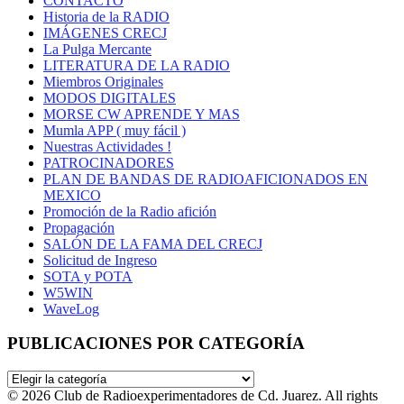
CONTACTO
Historia de la RADIO
IMÁGENES CRECJ
La Pulga Mercante
LITERATURA DE LA RADIO
Miembros Originales
MODOS DIGITALES
MORSE CW APRENDE Y MAS
Mumla APP ( muy fácil )
Nuestras Actividades !
PATROCINADORES
PLAN DE BANDAS DE RADIOAFICIONADOS EN
MEXICO
Promoción de la Radio afición
Propagación
SALÓN DE LA FAMA DEL CRECJ
Solicitud de Ingreso
SOTA y POTA
W5WIN
WaveLog
PUBLICACIONES POR CATEGORÍA
PUBLICACIONES
POR
© 2026 Club de Radioexperimentadores de Cd. Juarez. All rights