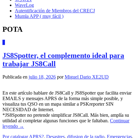
WaveLog
Autentificación de Miembros del CRECJ
Mumla APP ( muy fácil )
POTA
8
JS8Spotter, el complemento ideal para
trabajar JS8Call
Publicada en
julio 18, 2026
por
Miguel Dario XE2UD
En este artículo hablare de JS8Call y JS8Spotter que facilita enviar
EMAILS y mensajes APRS de la forma más simple posible, y
visualiza tus QSO en un mapa similar a PSKreporter SIN
NECESIDAD de Internet.
*JS8Spotter no pretende simplificar JS8Call. Más bien, amplía su
utilidad al completar algunas funciones que le faltaban.
Continuar
leyendo
→
Por catalogar
APRS?
,
Desastres
,
difusion de la radio
,
Emergencias
,