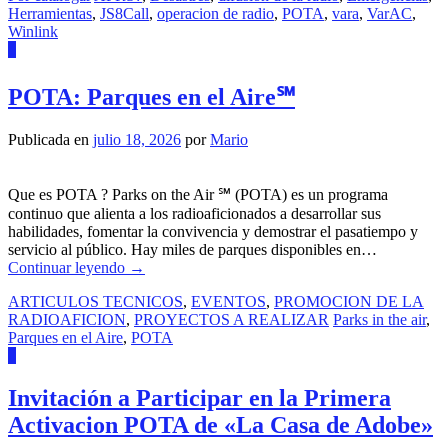
Herramientas
,
JS8Call
,
operacion de radio
,
POTA
,
vara
,
VarAC
,
Winlink
4
POTA: Parques en el Aire℠
Publicada en
julio 18, 2026
por
Mario
Que es POTA ? Parks on the Air ℠ (POTA) es un programa
continuo que alienta a los radioaficionados a desarrollar sus
habilidades, fomentar la convivencia y demostrar el pasatiempo y
servicio al público. Hay miles de parques disponibles en…
Continuar leyendo
→
ARTICULOS TECNICOS
,
EVENTOS
,
PROMOCION DE LA
RADIOAFICION
,
PROYECTOS A REALIZAR
Parks in the air
,
Parques en el Aire
,
POTA
0
Invitación a Participar en la Primera
Activacion POTA de «La Casa de Adobe»