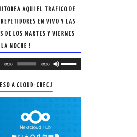
ITOREA AQUI EL TRAFICO DE
 REPETIDORES EN VIVO Y LAS
S DE LOS MARTES Y VIERNES
 LA NOCHE !
oductor
Utiliza
00:00
00:00
las
teclas
de
ESO A CLOUD-CRECJ
flecha
arriba/abajo
para
aumentar
o
disminuir