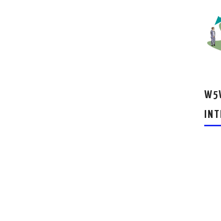
W5W
INT