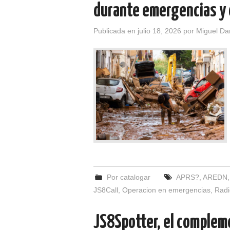
durante emergencias y
Publicada en
julio 18, 2026
por
Miguel Da
Por catalogar
APRS?
,
AREDN
JS8Call
,
Operacion en emergencias
,
Radi
JS8Spotter, el compleme