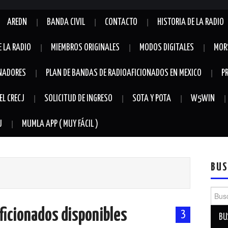
AREDN
BANDA CIVIL
CONTACTO
HISTORIA DE LA RADIO
E LA RADIO
MIEMBROS ORIGINALES
MODOS DIGITALES
MOR
NADORES
PLAN DE BANDAS DE RADIOAFICIONADOS EN MEXICO
P
EL CRECJ
SOLICITUD DE INGRESO
SOTA Y POTA
W5WIN
J
MUMLA APP ( MUY FÁCIL )
BUS
Busca
ficionados disponibles
3