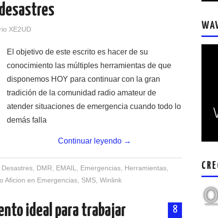
 desastres
WA
rio XE2UD
El objetivo de este escrito es hacer de su
conocimiento las múltiples herramientas de que
disponemos HOY para continuar con la gran
tradición de la comunidad radio amateur de
atender situaciones de emergencia cuando todo lo
demás falla
Continuar leyendo
→
CRE
,
Desastres
,
DMR
,
EMAIL
,
Emergencias
,
Herramientas
,
o Aficion en Emergencias
,
SMS
,
Winlink
nto ideal para trabajar
8