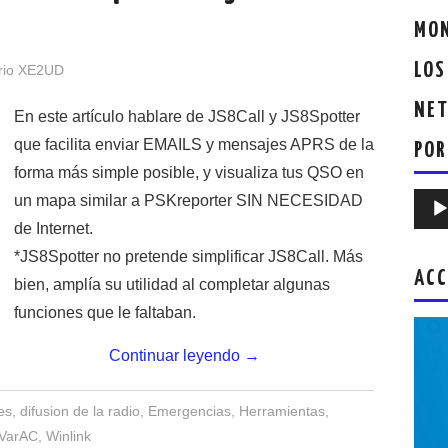
MON
LOS
rio XE2UD
NET
En este artículo hablare de JS8Call y JS8Spotter
que facilita enviar EMAILS y mensajes APRS de la
POR
forma más simple posible, y visualiza tus QSO en
un mapa similar a PSKreporter SIN NECESIDAD
Repr
de
de Internet.
audio
*JS8Spotter no pretende simplificar JS8Call. Más
ACC
bien, amplía su utilidad al completar algunas
funciones que le faltaban.
Continuar leyendo
→
es
,
difusion de la radio
,
Emergencias
,
Herramientas
,
VarAC
,
Winlink