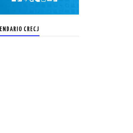
el
volumen.
ENDARIO CRECJ