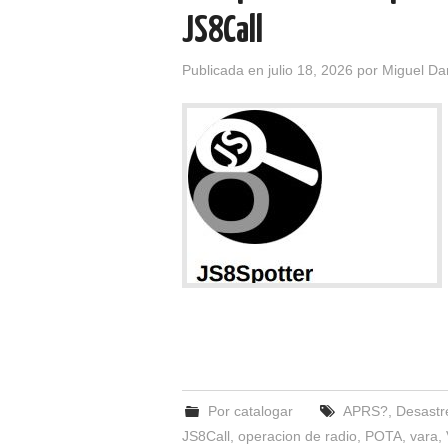
JS8Call
Publicada en
julio 18, 2026
por
Miguel Da
Por catalogar
APRS?
,
Desastr
JS8Call
,
operacion de radio
,
POTA
,
vara
,