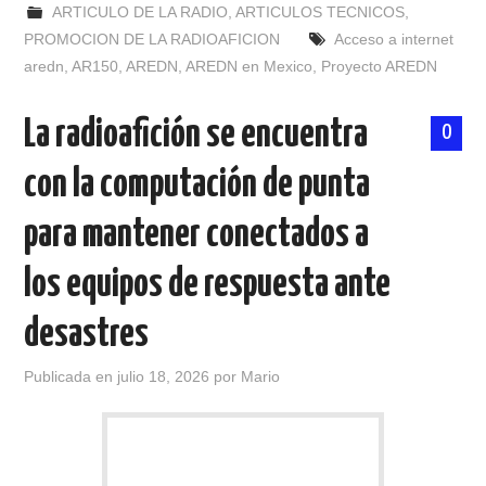
ARTICULO DE LA RADIO
,
ARTICULOS TECNICOS
,
PROMOCION DE LA RADIOAFICION
Acceso a internet
aredn
,
AR150
,
AREDN
,
AREDN en Mexico
,
Proyecto AREDN
La radioafición se encuentra
0
con la computación de punta
para mantener conectados a
los equipos de respuesta ante
desastres
Publicada en
julio 18, 2026
por
Mario