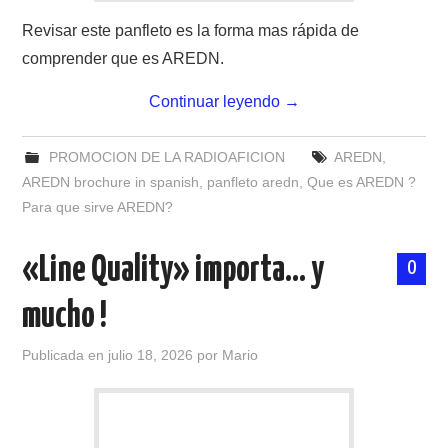
Revisar este panfleto es la forma mas rápida de
comprender que es AREDN.
Continuar leyendo
→
PROMOCION DE LA RADIOAFICION
AREDN
,
AREDN brochure in spanish
,
panfleto aredn
,
Que es AREDN ?
Para que sirve AREDN?
«Line Quality» importa… y
0
mucho !
Publicada en
julio 18, 2026
por
Mario