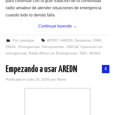
para continuar con la gran tradición de la comunidad
NUESTRAS ACTIVIDADES !
radio amateur de atender situaciones de emergencia
PATROCINADORES
cuando todo lo demás falla
Continuar leyendo
→
PLAN DE BANDAS DE
RADIOAFICIONADOS EN MEXICO
Por catalogar
APRS?
,
AREDN
,
Desastres
,
DMR
,
EMAIL
,
Emergencias
,
Herramientas
,
JS8Call
,
Operacion en
emergencias
,
Radio Aficion en Emergencias
,
SMS
,
Winlink
PROMOCIÓN DE LA RADIO AFICIÓN
PROPAGACIÓN
Empezando a usar AREDN
4
Publicada en
julio 18, 2026
por
Mario
SALÓN DE LA FAMA DEL CRECJ
SOLICITUD DE INGRESO
SOTA Y POTA