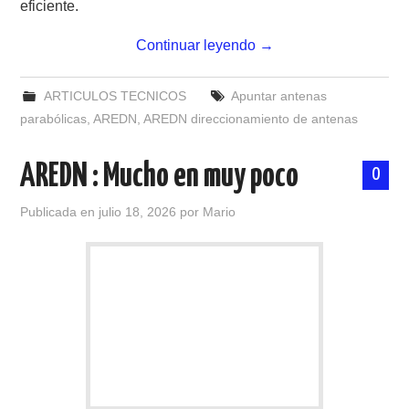
eficiente.
Continuar leyendo
→
ARTICULOS TECNICOS
Apuntar antenas
parabólicas
,
AREDN
,
AREDN direccionamiento de antenas
AREDN : Mucho en muy poco
0
Publicada en
julio 18, 2026
por
Mario