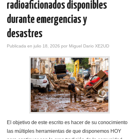
radioaficionados disponibles
CONTACTO
durante emergencias y
HISTORIA DE LA RADIO
desastres
IMÁGENES CRECJ
Publicada en
julio 18, 2026
por
Miguel Dario XE2UD
LA PULGA MERCANTE
LITERATURA DE LA RADIO
MIEMBROS ORIGINALES
MODOS DIGITALES
El objetivo de este escrito es hacer de su conocimiento
MORSE CW APRENDE Y MAS
las múltiples herramientas de que disponemos HOY