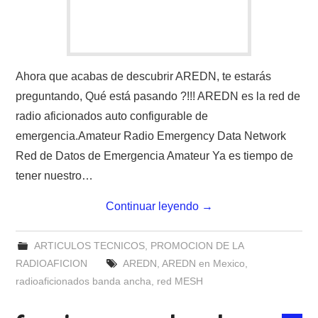
W5WIN
WAVELOG
Ahora que acabas de descubrir AREDN, te estarás
AUTENTIFICACIÓN DE MIEMBROS DEL
preguntando, Qué está pasando ?!!! AREDN es la red de
radio aficionados auto configurable de
CRECJ
emergencia.Amateur Radio Emergency Data Network
MUMLA APP ( MUY FÁCIL )
Red de Datos de Emergencia Amateur Ya es tiempo de
tener nuestro…
Continuar leyendo
→
ARTICULOS TECNICOS
,
PROMOCION DE LA
RADIOAFICION
AREDN
,
AREDN en Mexico
,
radioaficionados banda ancha
,
red MESH