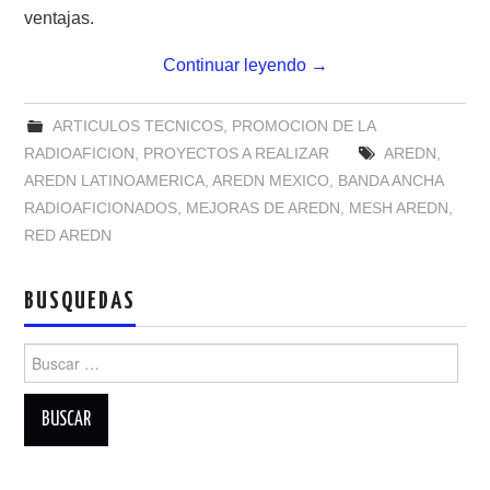
ventajas.
Continuar leyendo
→
ARTICULOS TECNICOS
,
PROMOCION DE LA
RADIOAFICION
,
PROYECTOS A REALIZAR
AREDN
,
AREDN LATINOAMERICA
,
AREDN MEXICO
,
BANDA ANCHA
RADIOAFICIONADOS
,
MEJORAS DE AREDN
,
MESH AREDN
,
RED AREDN
BUSQUEDAS
Buscar: