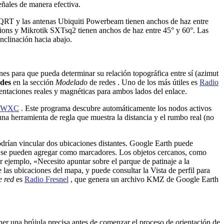
señales de manera efectiva.
 QRT y las antenas Ubiquiti Powerbeam tienen anchos de haz entre
tions y Mikrotik SXTsq2 tienen anchos de haz entre 45° y 60°. Las
nclinación hacia abajo.
nes para que pueda determinar su relación topográfica entre sí (azimut
edes
en la sección
Modelado
de redes . Uno de los más útiles es
Radio
ientaciones reales y magnéticas para ambos lados del enlace.
G6WXC
. Este programa descubre automáticamente los nodos activos
na herramienta de regla que muestra la distancia y el rumbo real (no
odrían vincular dos ubicaciones distantes. Google Earth puede
sos, se pueden agregar como marcadores. Los objetos cercanos, como
 ejemplo, «Necesito apuntar sobre el parque de patinaje a la
las ubicaciones del mapa, y puede consultar la Vista de perfil para
e red
es
Radio Fresnel
, que genera un archivo KMZ de Google Earth
ener una brújula precisa antes de comenzar el proceso de orientación de