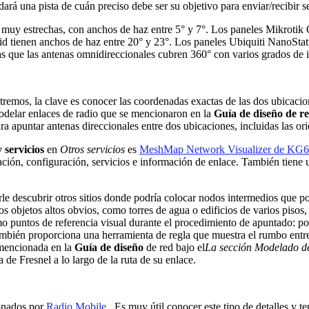
dará una pista de cuán preciso debe ser su objetivo para enviar/recibir 
muy estrechas, con anchos de haz entre 5° y 7°. Los paneles Mikrotik
id tienen anchos de haz entre 20° y 23°. Los paneles Ubiquiti NanoSta
ras que las antenas omnidireccionales cubren 360° con varios grados de i
tremos, la clave es conocer las coordenadas exactas de las dos ubicacio
 modelar enlaces de radio que se mencionaron en la
Guía de diseño de r
ra apuntar antenas direccionales entre dos ubicaciones, incluidas las or
 servicios
en
Otros servicios
es
MeshMap Network Visualizer de K
ción, configuración, servicios e información de enlace. También tiene u
le descubrir otros sitios donde podría colocar nodos intermedios que p
 Los objetos altos obvios, como torres de agua o edificios de varios pi
o puntos de referencia visual durante el procedimiento de apuntado: por
ambién proporciona una herramienta de regla que muestra el rumbo entre 
 mencionada en la
Guía de diseño
de red bajo el
La sección Modelado d
 de Fresnel a lo largo de la ruta de su enlace.
ionados por
Radio Mobile
. Es muy útil conocer este tipo de detalles y t