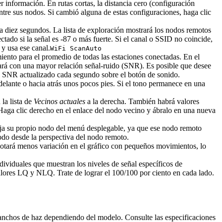
 información. En rutas cortas, la distancia cero (configuración
entre sus nodos. Si cambió alguna de estas configuraciones, haga clic
da diez segundos. La lista de exploración mostrará los nodos remotos
ctado si la señal es -87 o más fuerte. Si el canal o SSID no coincide,
 y usa ese canal.
WiFi Scan
Auto
ento para el promedio de todas las estaciones conectadas. En el
ará con una mayor relación señal-ruido (SNR). Es posible que desee
á el SNR actualizado cada segundo sobre el botón de sonido.
delante o hacia atrás unos pocos pies. Si el tono permanece en una
la lista de
Vecinos actuales
a la derecha. También habrá valores
aga clic derecho en el enlace del nodo vecino y ábralo en una nueva
lija su propio nodo del menú desplegable, ya que ese nodo remoto
nodo desde la perspectiva del nodo remoto.
otará menos variación en el gráfico con pequeños movimientos, lo
ndividuales que muestran los niveles de señal específicos de
alores LQ y NLQ. Trate de lograr el 100/100 por ciento en cada lado.
s anchos de haz dependiendo del modelo. Consulte las especificaciones