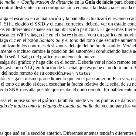
 malla > Configuración de distancia
en la
Guía de inicio
para obtener
control deslizante a una configuración cercana a la distancia estimada 
ga el escaneo en actualización y la pantalla actualizará el escaneo ca
D. Si ha elegido el SSID y el canal correctos, debería ver un estado cone
os en diferentes canales en una ubicación particular. Elige el más fuerte
escaneo WiFi y haga clic en el
botón. Verá un gráfico en movimi
Charts
Haga clic en el botón
Sonido:
y el tono del tono que escuche aument
On
o, utilizando los controles deslizantes debajo del botón de sonido. Ver
tamente o incluso cambie la posición del automóvil conduciendo hacia a
do la señal. Salga del gráfico y comience de nuevo.
lga del gráfico y haga clic en el botón. Debería ver el nodo remoto en 
do, así como NLQ en función de la señal que escuche el nodo remoto. H
a del nodo remoto de su conexión.
Mesh Status
tón y siga el mismo procedimiento que en el paso anterior. Esta vez, e
el tono de audio si desea escuchar la fuerza relativa de la señal de su 
er la SNR más alta posible que recibe el nodo remoto. Probablemente n
pasa el mouse sobre el gráfico, también puede ver los puntos de datos i
tado de malla como la página de
estado de malla
del vecino para los v
as que usó en la sección anterior. Diferentes antenas tendrán diferente