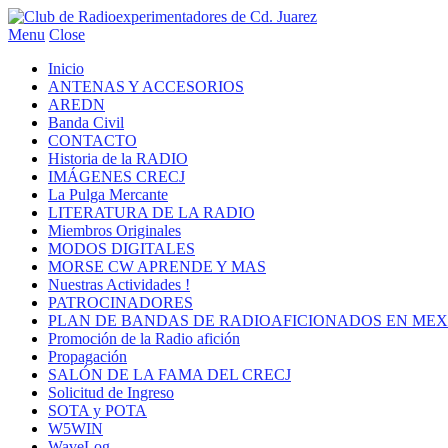
Menu
Close
Inicio
ANTENAS Y ACCESORIOS
AREDN
Banda Civil
CONTACTO
Historia de la RADIO
IMÁGENES CRECJ
La Pulga Mercante
LITERATURA DE LA RADIO
Miembros Originales
MODOS DIGITALES
MORSE CW APRENDE Y MAS
Nuestras Actividades !
PATROCINADORES
PLAN DE BANDAS DE RADIOAFICIONADOS EN MEX
Promoción de la Radio afición
Propagación
SALÓN DE LA FAMA DEL CRECJ
Solicitud de Ingreso
SOTA y POTA
W5WIN
WaveLog