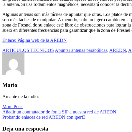
la antena. Si usa rodamientos magnéticos, necesitará conocer la decli
Algunas antenas son más fáciles de apuntar que otras. Los platos de 
son más fáciles de manipular. A menudo, solo un ligero cambio en la p
zona de Fresnel de su enlace esté libre de obstrucciones para lograr l
suelo en diferentes frecuencias para garantizar que la zona de Fresnel 
Enlace: Página web de la AREDN
ARTICULOS TECNICOS
Apuntar antenas parabólicas
,
AREDN
,
A
Mario
Amante de la radio.
More Posts
Navegación
Añadir un conmutador de fonía SIP a nuestra red de AREDN.
Probando enlaces de red AREDN con iperf3
de
entradas
Deja una respuesta