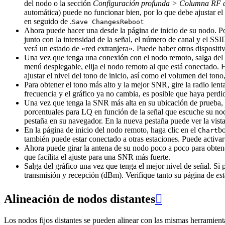
del nodo o la sección
Configuración profunda > Columna RF de
automática) puede no funcionar bien, por lo que debe ajustar el 
en seguido de .
Save Changes
Reboot
Ahora puede hacer una desde la página de inicio de su nodo. Pon
junto con la intensidad de la señal, el número de canal y el SSI
verá un estado de «red extranjera». Puede haber otros dispositiv
Una vez que tenga una conexión con el nodo remoto, salga del 
menú desplegable, elija el nodo remoto al que está conectado. 
ajustar el nivel del tono de inicio, así como el volumen del ton
Para obtener el tono más alto y la mejor SNR, gire la radio len
frecuencia y el gráfico ya no cambia, es posible que haya perdi
Una vez que tenga la SNR más alta en su ubicación de prueba, sa
porcentuales para LQ en función de la señal que escuche su no
pestaña en su navegador. En la nueva pestaña puede ver la vist
En la página de inicio del nodo remoto, haga clic en el
bo
Chart
también puede estar conectado a otras estaciones. Puede activar 
Ahora puede girar la antena de su nodo poco a poco para obten
que facilita el ajuste para una SNR más fuerte.
Salga del gráfico una vez que tenga el mejor nivel de señal. Si 
transmisión y recepción (dBm). Verifique tanto su página de
es
Alineación de nodos distantes

Los nodos fijos distantes se pueden alinear con las mismas herramient