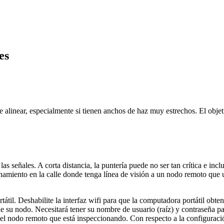
es
linear, especialmente si tienen anchos de haz muy estrechos. El objeti
las señales. A corta distancia, la puntería puede no ser tan crítica e i
namiento en la calle donde tenga línea de visión a un nodo remoto que 
átil. Deshabilite la interfaz wifi para que la computadora portátil obt
de su nodo. Necesitará tener su nombre de usuario (raíz) y contraseña pa
n el nodo remoto que está inspeccionando. Con respecto a la configuraci