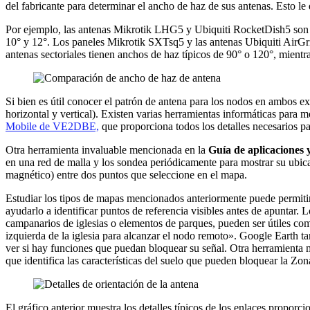
del fabricante para determinar el ancho de haz de sus antenas. Esto le 
Por ejemplo, las antenas Mikrotik LHG5 y Ubiquiti RocketDish5 son 
10° y 12°. Los paneles Mikrotik SXTsq5 y las antenas Ubiquiti AirGr
antenas sectoriales tienen anchos de haz típicos de 90° o 120°, mient
Si bien es útil conocer el patrón de antena para los nodos en ambos ex
horizontal y vertical). Existen varias herramientas informáticas para
Mobile de VE2DBE,
que proporciona todos los detalles necesarios pa
Otra herramienta invaluable mencionada en la
Guía de aplicaciones y
en una red de malla y los sondea periódicamente para mostrar su ubica
magnético) entre dos puntos que seleccione en el mapa.
Estudiar los tipos de mapas mencionados anteriormente puede permitir
ayudarlo a identificar puntos de referencia visibles antes de apuntar.
campanarios de iglesias o elementos de parques, pueden ser útiles com
izquierda de la iglesia para alcanzar el nodo remoto». Google Earth t
ver si hay funciones que puedan bloquear su señal. Otra herramienta
que identifica las características del suelo que pueden bloquear la Zona
El gráfico anterior muestra los detalles típicos de los enlaces proporc