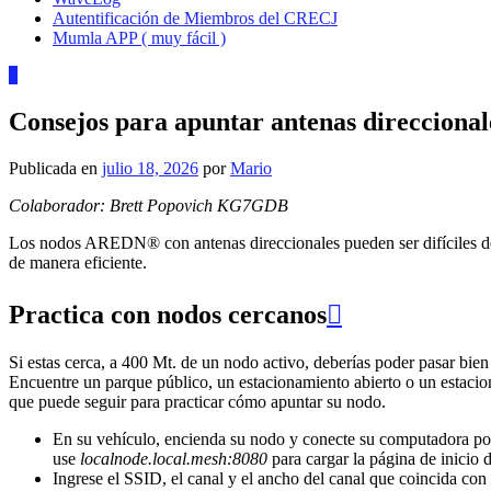
Autentificación de Miembros del CRECJ
Mumla APP ( muy fácil )
0
Consejos para apuntar antenas direccional
Publicada en
julio 18, 2026
por
Mario
Colaborador: Brett Popovich KG7GDB
Los nodos AREDN® con antenas direccionales pueden ser difíciles de a
de manera eficiente.
Practica con nodos cercanos

Si estas cerca, a 400 Mt. de un nodo activo, deberías poder pasar bien 
Encuentre un parque público, un estacionamiento abierto o un estacio
que puede seguir para practicar cómo apuntar su nodo.
En su vehículo, encienda su nodo y conecte su computadora port
use
localnode.local.mesh:8080
para cargar la página de inicio 
Ingrese el SSID, el canal y el ancho del canal que coincida co