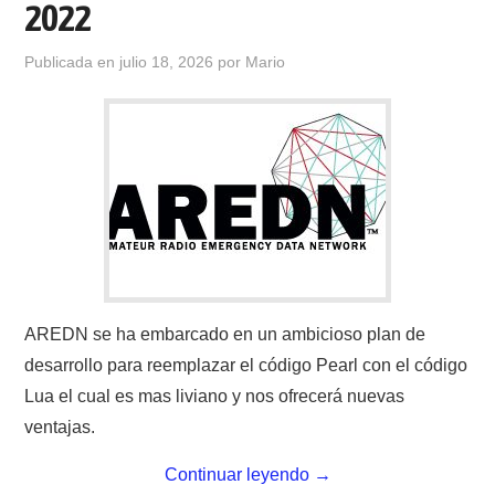
2022
CONTACTO
Publicada en
julio 18, 2026
por
Mario
HISTORIA DE LA RADIO
IMÁGENES CRECJ
LA PULGA MERCANTE
LITERATURA DE LA RADIO
MIEMBROS ORIGINALES
AREDN se ha embarcado en un ambicioso plan de
desarrollo para reemplazar el código Pearl con el código
MODOS DIGITALES
Lua el cual es mas liviano y nos ofrecerá nuevas
ventajas.
MORSE CW APRENDE Y MAS
Continuar leyendo
→