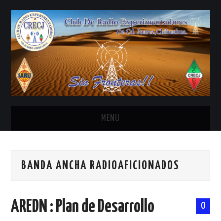
MENU
INICIO
BANDA ANCHA RADIOAFICIONADOS
ANTENAS Y ACCESORIOS
AREDN
AREDN : Plan de Desarrollo
0
BANDA CIVIL