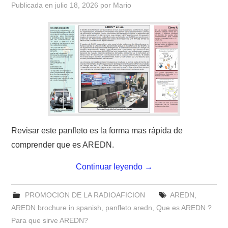
Publicada en
julio 18, 2026
por
Mario
CONTACTO
HISTORIA DE LA RADIO
IMÁGENES CRECJ
LA PULGA MERCANTE
LITERATURA DE LA RADIO
Revisar este panfleto es la forma mas rápida de
comprender que es AREDN.
MIEMBROS ORIGINALES
Continuar leyendo
→
MODOS DIGITALES
PROMOCION DE LA RADIOAFICION
AREDN
,
MORSE CW APRENDE Y MAS
AREDN brochure in spanish
,
panfleto aredn
,
Que es AREDN ?
Para que sirve AREDN?