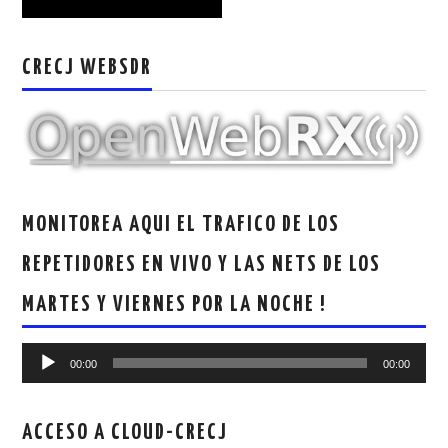
W5WIN
CRECJ WEBSDR
WAVELOG
AUTENTIFICACIÓN DE MIEMBROS DEL
CRECJ
MUMLA APP ( MUY FÁCIL )
MONITOREA AQUI EL TRAFICO DE LOS
REPETIDORES EN VIVO Y LAS NETS DE LOS
MARTES Y VIERNES POR LA NOCHE !
Reproductor
00:00
00:00
de
audio
ACCESO A CLOUD-CRECJ