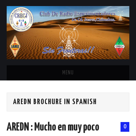
MENU
INICIO
AREDN BROCHURE IN SPANISH
ANTENAS Y ACCESORIOS
AREDN
AREDN : Mucho en muy poco
0
BANDA CIVIL